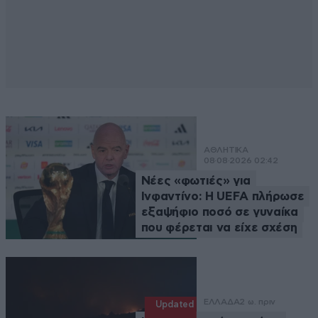
ΑΘΛΗΤΙΚΑ
08·08·2026 02:42
Νέες «φωτιές» για
Ινφαντίνο: Η UEFA πλήρωσε
εξαψήφιο ποσό σε γυναίκα
που φέρεται να είχε σχέση
ΕΛΛΑΔΑ
2 ω. πριν
Updated