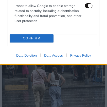
I want to allow Google to enable storage
related to security, including authentication
functionality and fraud prevention, and other
user protection.
LIFESTYLE
07·08·2026 22:34
Κρίση στο Μπρουνέι: Ο σουλτάνος αφαίρεσε
CONFIRM
όλους τους τίτλους της νύφης του χωρίς καμία
εξήγηση
Data Deletion
Data Access
Privacy Policy