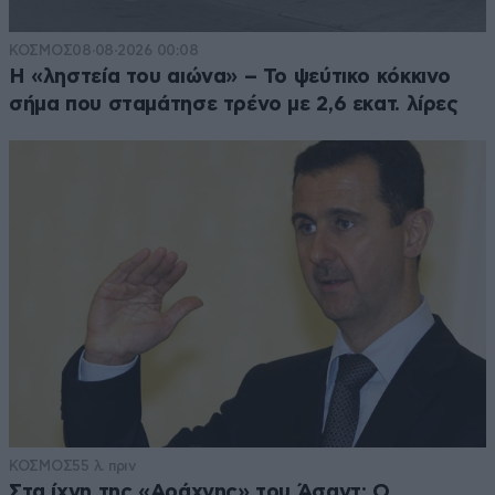
ΚΟΣΜΟΣ
08·08·2026 00:08
Η «ληστεία του αιώνα» – Το ψεύτικο κόκκινο
σήμα που σταμάτησε τρένο με 2,6 εκατ. λίρες
ΚΟΣΜΟΣ
55 λ. πριν
Στα ίχνη της «Αράχνης» του Άσαντ: Ο