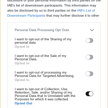
disclosure of your personal information by third parties on the
IAB’s list of downstream participants. This information may
also be disclosed by us to third parties on the
IAB’s List of
Downstream Participants
that may further disclose it to other
third parties.
Please note that this website/app uses one or more Google
Personal Data Processing Opt Outs
services and may gather and store information including but
not limited to your visit or usage behaviour. You may click to
I want to opt-out of the Sharing of my
personal data.
grant or deny consent to Google and its third-party tags to
Opted In
use your data for below specified purposes in below Google
consent section.
I want to opt-out of the Sale of my
Personal Data.
Opted In
I want to opt-out of processing my
Personal Data for Targeted Advertising.
Opted In
I want to opt-out of Collection, Use,
Retention, Sale, and/or Sharing of my
Personal Data that Is Unrelated with the
Purposes for which it was collected.
Opted Out