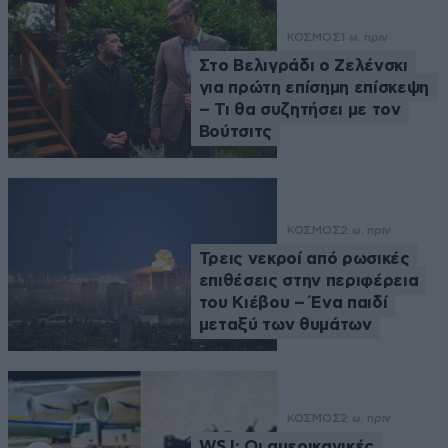
ΚΟΣΜΟΣ
1 ω. πριν
Στο Βελιγράδι ο Ζελένσκι
για πρώτη επίσημη επίσκεψη
– Τι θα συζητήσει με τον
Βούτσιτς
ΚΟΣΜΟΣ
2 ω. πριν
Τρεις νεκροί από ρωσικές
επιθέσεις στην περιφέρεια
του Κιέβου – Ένα παιδί
μεταξύ των θυμάτων
ΚΟΣΜΟΣ
2 ω. πριν
WSJ: Οι αμερικανικές