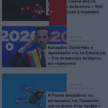
Καλύτερη εικόνα από τη
φωτιά στο Βελεστίνο – Υπό
μερικό έλεγχο η πυρκαγιά
ΚΟΣΜΟΣ
08·08·2026 02:07
Κολομβία: Ορκίστηκε ο
Αμπελάρδο ντε λα Εσπριέγια
– Στο στόχαστρο αντάρτες
και ναρκωτικά
ΚΟΣΜΟΣ
08·08·2026 01:38
Η Ρωσία απορρίπτει τις
κατηγορίες της Γερμανίας
για το drone στην Λειψία –