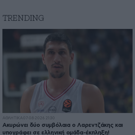
TRENDING
ΑΘΛΗΤΙΚΑ
07·08·2026 21:30
Ακυρώνει δύο συμβόλαια ο Λαρεντζάκης και
υπογράφει σε ελληνική ομάδα-έκπληξη!