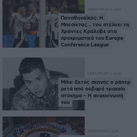
ΑΘΛΗΤΙΚΑ
3 λ. πριν
Παναθηναϊκός: Η
Μπεσίκτας… του στέλνει τη
Χράντες Κράλοβε στα
προκριματικά του Europa
Conference League
LIFESTYLE
5 λ. πριν
Mike: Εκτός σκηνής ο ράπερ
μετά από σοβαρό τροχαίο
ατύχημα – Η ανακοίνωσή
του
ΚΟΣΜΟΣ
6 λ. πριν