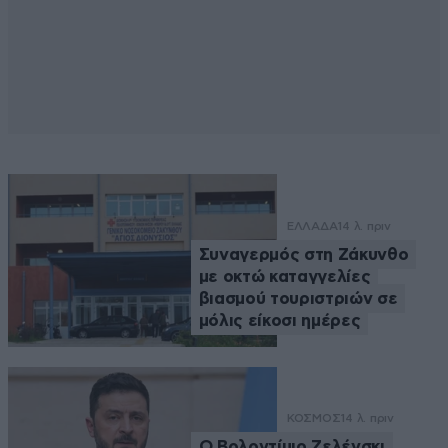
ΕΛΛΑΔΑ
14 λ. πριν
Συναγερμός στη Ζάκυνθο
με οκτώ καταγγελίες
βιασμού τουριστριών σε
μόλις είκοσι ημέρες
ΚΟΣΜΟΣ
14 λ. πριν
Ο Βολοντίμιρ Ζελένσκι