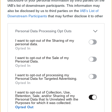
disclosure of your personal information by third parties on the
IAB’s list of downstream participants. This information may
also be disclosed by us to third parties on the
IAB’s List of
Downstream Participants
that may further disclose it to other
third parties.
Please note that this website/app uses one or more Google
Personal Data Processing Opt Outs
services and may gather and store information including but
not limited to your visit or usage behaviour. You may click to
I want to opt-out of the Sharing of my
personal data.
grant or deny consent to Google and its third-party tags to
Opted In
use your data for below specified purposes in below Google
consent section.
I want to opt-out of the Sale of my
Personal Data.
Opted In
I want to opt-out of processing my
Personal Data for Targeted Advertising.
Opted In
I want to opt-out of Collection, Use,
Retention, Sale, and/or Sharing of my
Personal Data that Is Unrelated with the
Purposes for which it was collected.
Opted Out