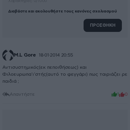
Xαρακτήρες: 0/1000
Διαβάστε και ακολουθήστε τους κανόνες σχολιασμού
ΠΡΟΣΘΗΚΗ
M.L Gore
18·01·2014 20:55
Αντισυστημικός(εκ πεποιθήσεως) και
Φιλοευρωπα'ι'στής(αυτό το φεγγάρι) πως ταιριάζει ρε
παιδιά ;
Απαντήστε
1
0