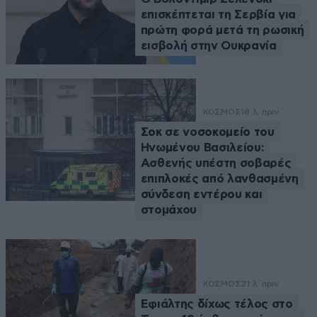
επισκέπτεται τη Σερβία για
πρώτη φορά μετά τη ρωσική
εισβολή στην Ουκρανία
ΚΟΣΜΟΣ
18 λ. πριν
Σοκ σε νοσοκομείο του
Ηνωμένου Βασιλείου:
Ασθενής υπέστη σοβαρές
επιπλοκές από λανθασμένη
σύνδεση εντέρου και
στομάχου
ΚΟΣΜΟΣ
21 λ. πριν
Εφιάλτης δίχως τέλος στο