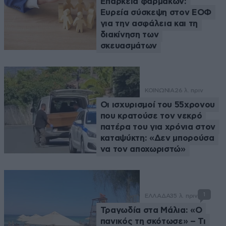
Επάρκεια φαρμάκων:
Ευρεία σύσκεψη στον ΕΟΦ
για την ασφάλεια και τη
διακίνηση των
σκευασμάτων
ΚΟΙΝΩΝΙΑ
26 λ. πριν
Οι ισχυρισμοί του 55χρονου
που κρατούσε τον νεκρό
πατέρα του για χρόνια στον
καταψύκτη: «Δεν μπορούσα
να τον αποχωριστώ»
1
ΕΛΛΑΔΑ
35 λ. πριν
Τραγωδία στα Μάλια: «Ο
πανικός τη σκότωσε» – Τι