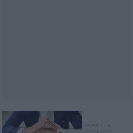
ΥΓΕΙΑ
23 λ. πριν