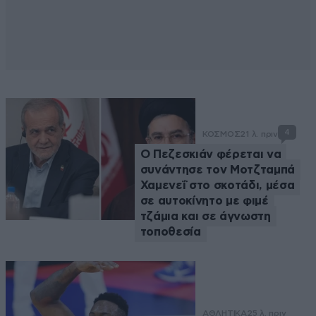
4
ΚΟΣΜΟΣ
21 λ. πριν
Ο Πεζεσκιάν φέρεται να
συνάντησε τον Μοτζταμπά
Χαμενεΐ στο σκοτάδι, μέσα
σε αυτοκίνητο με φιμέ
τζάμια και σε άγνωστη
τοποθεσία
ΑΘΛΗΤΙΚΑ
25 λ. πριν