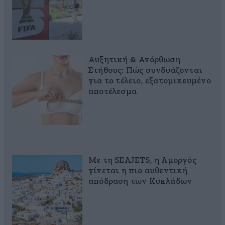
Αυξητική & Ανόρθωση
Στήθους: Πώς συνδυάζονται
για το τέλειο, εξατομικευμένο
αποτέλεσμα
Με τη SEAJETS, η Αμοργός
γίνεται η πιο αυθεντική
απόδραση των Κυκλάδων