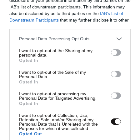
disclosure of your personal information by third parties on the
IAB’s list of downstream participants. This information may
also be disclosed by us to third parties on the
IAB’s List of
Downstream Participants
that may further disclose it to other
third parties.
Please note that this website/app uses one or more Google
Personal Data Processing Opt Outs
services and may gather and store information including but
not limited to your visit or usage behaviour. You may click to
I want to opt-out of the Sharing of my
personal data.
grant or deny consent to Google and its third-party tags to
Opted In
use your data for below specified purposes in below Google
consent section.
I want to opt-out of the Sale of my
Personal Data.
Opted In
I want to opt-out of processing my
Personal Data for Targeted Advertising.
Opted In
I want to opt-out of Collection, Use,
Retention, Sale, and/or Sharing of my
Personal Data that Is Unrelated with the
Purposes for which it was collected.
Opted Out