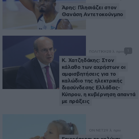
Άρης: Πλησιάζει στον
Θανάση Αντετοκούνμπο
1
ΠΟΛΙΤΙΚΗ
28 λ. πριν
Κ. Χατζηδάκης: Στον
κάλαθο των αχρήστων οι
αμφισβητήσεις για το
καλώδιο της ηλεκτρικής
διασύνδεσης Ελλάδας-
Κύπρου, η κυβέρνηση απαντά
με πράξεις
ON NET
29 λ. πριν