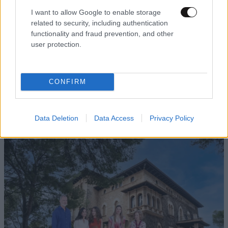
I want to allow Google to enable storage
related to security, including authentication
functionality and fraud prevention, and other
user protection.
CONFIRM
LIFESTYLE
2 ω. πριν
Μαρία Κορινθίου: «Είμαι πιο ευτυχισμένη από
Data Deletion
Data Access
Privacy Policy
ποτέ – Ναι, έχω πατήσει φρένο»