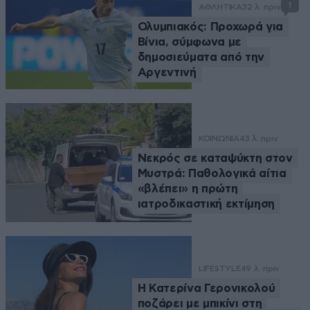
1
ΑΘΛΗΤΙΚΑ
32 λ. πριν
Ολυμπιακός: Προχωρά για
Βίνια, σύμφωνα με
δημοσιεύματα από την
Αργεντινή
ΚΟΙΝΩΝΙΑ
43 λ. πριν
Νεκρός σε καταψύκτη στον
Μυστρά: Παθολογικά αίτια
«βλέπει» η πρώτη
ιατροδικαστική εκτίμηση
LIFESTYLE
49 λ. πριν
Η Κατερίνα Γερονικολού
ποζάρει με μπικίνι στη