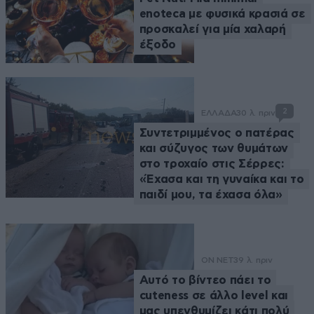
enoteca με φυσικά κρασιά σε
προσκαλεί για μία χαλαρή
έξοδο
2
ΕΛΛΑΔΑ
30 λ. πριν
Συντετριμμένος ο πατέρας
και σύζυγος των θυμάτων
στο τροχαίο στις Σέρρες:
«Έχασα και τη γυναίκα και το
παιδί μου, τα έχασα όλα»
ON NET
39 λ. πριν
Αυτό το βίντεο πάει το
cuteness σε άλλο level και
μας υπενθυμίζει κάτι πολύ