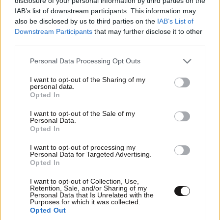
disclosure of your personal information by third parties on the
έχουν δημοσιευτεί στις ιστοσελίδες των
IAB’s list of downstream participants. This information may
φορέων – Τι θα ισχύει από 1η Οκτωβρίου
also be disclosed by us to third parties on the
IAB’s List of
Downstream Participants
that may further disclose it to other
third parties.
Please note that this website/app uses one or more Google
Personal Data Processing Opt Outs
services and may gather and store information including but
not limited to your visit or usage behaviour. You may click to
I want to opt-out of the Sharing of my
personal data.
grant or deny consent to Google and its third-party tags to
Opted In
use your data for below specified purposes in below Google
consent section.
I want to opt-out of the Sale of my
Personal Data.
Opted In
I want to opt-out of processing my
Personal Data for Targeted Advertising.
Opted In
I want to opt-out of Collection, Use,
Διπλή παρουσία του Αλέξη Τσίπρα στη ΔΕΘ με
Retention, Sale, and/or Sharing of my
Personal Data that Is Unrelated with the
επίκεντρο το οικονομικό πρόγραμμα της ΕΛΑΣ
Purposes for which it was collected.
Opted Out