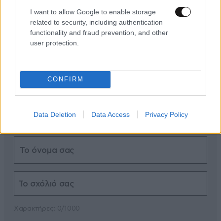
I want to allow Google to enable storage
ΣΧΌΛΙΑ ΑΝΑΓΝΩΣΤΏΝ
14
related to security, including authentication
functionality and fraud prevention, and other
user protection.
CONFIRM
ΠΡΟΣΘΕΣΤΕ ΤΟ ΣΧΟΛΙΟ ΣΑΣ
Data Deletion
Data Access
Privacy Policy
Xαρακτήρες: 0/1000