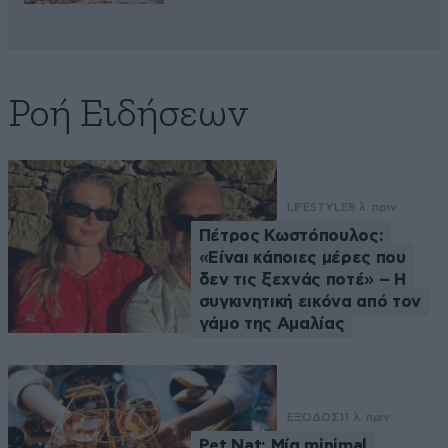
Ροή Ειδήσεων
LIFESTYLE
8 λ. πριν
Πέτρος Κωστόπουλος:
«Είναι κάποιες μέρες που
δεν τις ξεχνάς ποτέ» – Η
συγκινητική εικόνα από τον
γάμο της Αμαλίας
ΕΞΟΔΟΣ
11 λ. πριν
Pet Nat: Μία minimal