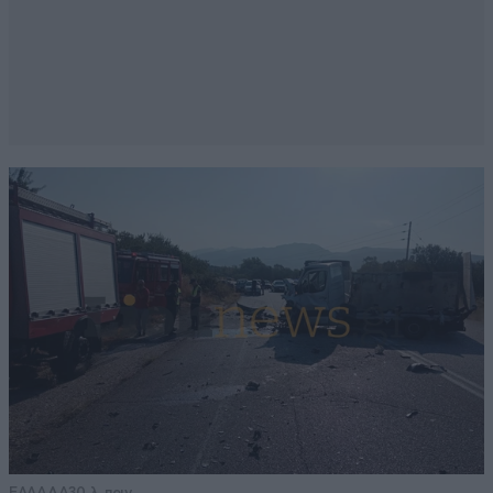
ΕΛΛΑΔΑ
30 λ. πριν