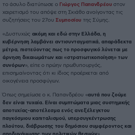
το άσυλο διατύπωσε ο
Γιώργος Παπανδρέου
στον
χαιρετισμό του απόψε στη Σκιάθο ανοίγοντας τις
συζητήσεις του 27ου
Συμποσίου
της Σύμης.
«Δυστυχώς
ακόμη και εδώ στην Ελλάδα, η
κυβέρνηση λαμβάνει αντισυνταγματικά, απαράδεκτα
μέτρα, πιστεύοντας πως το προσφυγικό λύνεται με
άρνηση δικαιωμάτων και «στρατιωτικοποίηση» των
συνόρων
», είπε ο πρώην πρωθυπουργός,
επισημαίνοντας ότι κι ίδιος προέρχεται από
οικογένεια προσφύγων.
Όπως σημείωσε ο κ. Παπανδρέου «
αυτά που ζούμε
δεν είναι τυχαία. Είναι συμπτώματα μιας συστημικής
αποτυχίας-αποτέλεσμα ενός ανεξέλεγκτου
παγκόσμιου καπιταλισμού, υπερσυγκέντρωσης
πλούτου, διάβρωσης του δημόσιου συμφέροντος και
αποδυνάμωσης των πολιτικών θεσμών
»,