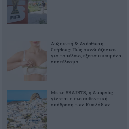
Αυξητική & Ανόρθωση
Στήθους: Πώς συνδυάζονται
για το τέλειο, εξατομικευμένο
αποτέλεσμα
Με τη SEAJETS, η Αμοργός
γίνεται η πιο αυθεντική
απόδραση των Κυκλάδων