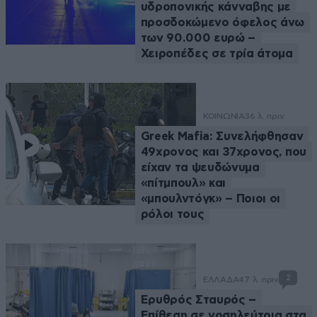
υδροπονικής κάνναβης με
προσδοκώμενο όφελος άνω
των 90.000 ευρώ –
Χειροπέδες σε τρία άτομα
ΚΟΙΝΩΝΙΑ
36 λ. πριν
Greek Μafia: Συνελήφθησαν
49χρονος και 37χρονος, που
είχαν τα ψευδώνυμα
«πίτμπουλ» και
«μπουλντόγκ» – Ποιοι οι
ρόλοι τους
2
ΕΛΛΑΔΑ
47 λ. πριν
Ερυθρός Σταυρός –
Επίθεση σε νοσηλεύτρια στα