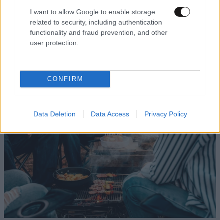
I want to allow Google to enable storage
LIFESTYLE
08·08·2026 09:01
related to security, including authentication
Νία Βαρντάλος – Σπύρος Κατσαγάνης: Μια
functionality and fraud prevention, and other
user protection.
σχέση που θυμίζει σενάριο ταινίας και μετρά
πάνω από τέσσερα χρόνια
CONFIRM
Data Deletion
Data Access
Privacy Policy