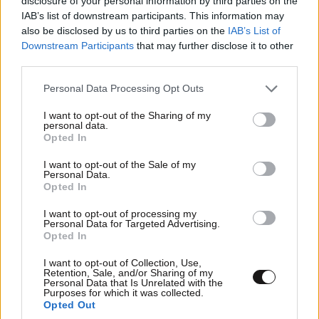
disclosure of your personal information by third parties on the
IAB’s list of downstream participants. This information may
also be disclosed by us to third parties on the
IAB’s List of
Downstream Participants
that may further disclose it to other
third parties.
Please note that this website/app uses one or more Google
Personal Data Processing Opt Outs
services and may gather and store information including but
not limited to your visit or usage behaviour. You may click to
I want to opt-out of the Sharing of my
personal data.
grant or deny consent to Google and its third-party tags to
Opted In
use your data for below specified purposes in below Google
consent section.
I want to opt-out of the Sale of my
Personal Data.
Opted In
I want to opt-out of processing my
Personal Data for Targeted Advertising.
Opted In
I want to opt-out of Collection, Use,
Retention, Sale, and/or Sharing of my
Personal Data that Is Unrelated with the
Purposes for which it was collected.
Opted Out