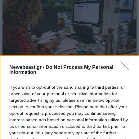
Newsbeast.gr -
Do Not Process My Personal
Information
ΟΙΚΟΝΟΜΙΑ
08·08·2026 13:03
If you wish to opt-out of the sale, sharing to third parties, or
Ποιοι φορολογούμενοι θα λάβουν email ή
processing of your personal or sensitive information for
τηλεφώνημα από την ΑΑΔΕ για φορολογικές
targeted advertising by us, please use the below opt-out
εκκρεμότητες
section to confirm your selection. Please note that after your
opt-out request is processed you may continue seeing
interest-based ads based on personal information utilized by
us or personal information disclosed to third parties prior to
your opt-out. You may separately opt-out of the further