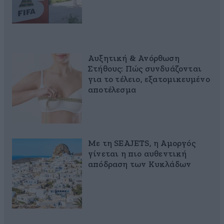
Αυξητική & Ανόρθωση
Στήθους: Πώς συνδυάζονται
για το τέλειο, εξατομικευμένο
αποτέλεσμα
Με τη SEAJETS, η Αμοργός
γίνεται η πιο αυθεντική
απόδραση των Κυκλάδων