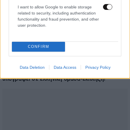
I want to allow Google to enable storage
related to security, including authentication
functionality and fraud prevention, and other
user protection.
CONFIRM
ΑΘΛΗΤΙΚΑ
07·08·2026 21:30
Data Deletion
Data Access
Privacy Policy
Ακυρώνει δύο συμβόλαια ο Λαρεντζάκης και
υπογράφει σε ελληνική ομάδα-έκπληξη!