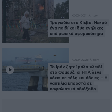
ΚΟΣΜΟΣ
11 λ. πριν
Τραγωδία στο Κίεβο: Νεκρό
ένα παιδί και δύο ενήλικες
από ρωσικό σφυροκόπημα
ΚΟΣΜΟΣ
25 λ. πριν
Το Ιράν ζητεί ρόλο-κλειδί
στο Ορμούζ, οι ΗΠΑ λένε
«όχι» σε τέλη και άδειες – Η
ναυτιλία μπροστά σε
ασφαλιστικό αδιέξοδο