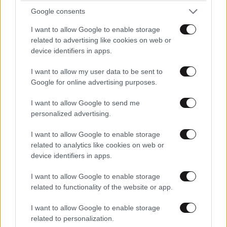
ΞΑΝΑΔΟΥΜΕ..
Google consents
I want to allow Google to enable storage
Απαντήστε
1
0
related to advertising like cookies on web or
device identifiers in apps.
I want to allow my user data to be sent to
να προσέχεις, άλλη φορά
29·05·2026 17:46
Google for online advertising purposes.
που πας για δουλειά.
I want to allow Google to send me
personalized advertising.
Απαντήστε
2
0
I want to allow Google to enable storage
related to analytics like cookies on web or
device identifiers in apps.
TRENDING
I want to allow Google to enable storage
related to functionality of the website or app.
I want to allow Google to enable storage
related to personalization.