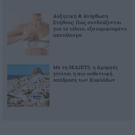
Αυξητική & Ανόρθωση
Στήθους: Πώς συνδυάζονται
για το τέλειο, εξατομικευμένο
αποτέλεσμα
Με τη SEAJETS, η Αμοργός
γίνεται η πιο αυθεντική
απόδραση των Κυκλάδων