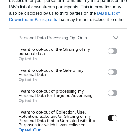
disclosure of your personal information by third parties on the
IAB’s list of downstream participants. This information may
Μας τα κάνετε όλοι σας με τις [...] που θεωρούνται
also be disclosed by us to third parties on the
IAB’s List of
εκπομπές,γι αυτό έχω χρόνια να δω tv μόνο
Downstream Participants
that may further disclose it to other
πλατφόρμες ...
third parties.
Please note that this website/app uses one or more Google
Personal Data Processing Opt Outs
Απαντήστε
0
0
services and may gather and store information including but
not limited to your visit or usage behaviour. You may click to
I want to opt-out of the Sharing of my
personal data.
grant or deny consent to Google and its third-party tags to
Opted In
use your data for below specified purposes in below Google
Άντε
29·05·2026 20:54
consent section.
I want to opt-out of the Sale of my
Personal Data.
Opted In
Ένας ένας να φεύγετε με τις χαζές εκπομπές σας.
I want to opt-out of processing my
Απαντήστε
1
0
Personal Data for Targeted Advertising.
Opted In
I want to opt-out of Collection, Use,
Retention, Sale, and/or Sharing of my
Personal Data that Is Unrelated with the
WHO DARES WINS
29·05·2026 18:52
Purposes for which it was collected.
Opted Out
Εμείς Παλι ΔΕΝ ΤΡΕΛΑΙΝΟΜΑΣΤΕ να Σε