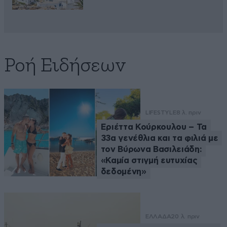
Ροή Ειδήσεων
LIFESTYLE
8 λ. πριν
Εριέττα Κούρκουλου – Τα
33α γενέθλια και τα φιλιά με
τον Βύρωνα Βασιλειάδη:
«Καμία στιγμή ευτυχίας
δεδομένη»
ΕΛΛΑΔΑ
20 λ. πριν