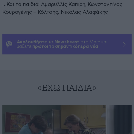
…Και τα παιδιά: Αμαρυλλίς Καπίρη, Κωνσταντίνος
Κουρογένης – Κόλτσης, Νικόλας Αλαφάκης
Ακολουθήστε
το
Newsbeast
στο Viber και
μάθετε
πρώτοι
τα
σημαντικότερα νέα
«ΈΧΩ ΠΑΙΔΙΆ»