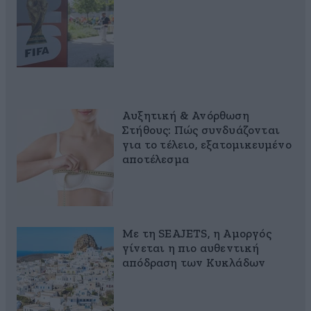
Αυξητική & Ανόρθωση
Στήθους: Πώς συνδυάζονται
για το τέλειο, εξατομικευμένο
αποτέλεσμα
Με τη SEAJETS, η Αμοργός
γίνεται η πιο αυθεντική
απόδραση των Κυκλάδων