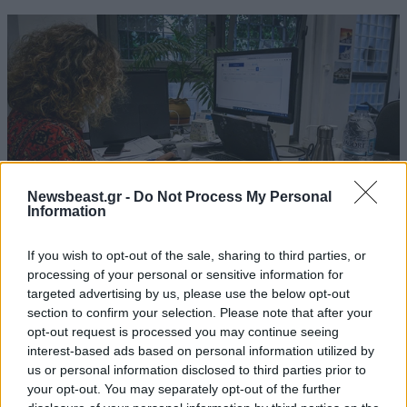
Newsbeast.gr -
Do Not Process My Personal
Information
If you wish to opt-out of the sale, sharing to third parties, or
processing of your personal or sensitive information for
ΟΙΚΟΝΟΜΙΑ
08·08·2026 13:03
targeted advertising by us, please use the below opt-out
Ποιοι φορολογούμενοι θα λάβουν email ή
section to confirm your selection. Please note that after your
τηλεφώνημα από την ΑΑΔΕ για φορολογικές
opt-out request is processed you may continue seeing
εκκρεμότητες
interest-based ads based on personal information utilized by
us or personal information disclosed to third parties prior to
your opt-out. You may separately opt-out of the further