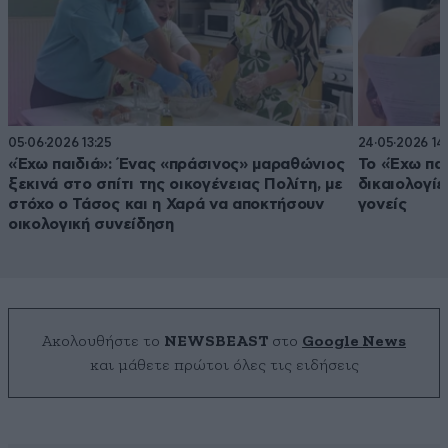
05·06·2026 13:25
24·05·2026 14
«Έχω παιδιά»: Ένας «πράσινος» μαραθώνιος
Το «Έχω παι
ξεκινά στο σπίτι της οικογένειας Πολίτη, με
δικαιολογίε
στόχο ο Τάσος και η Χαρά να αποκτήσουν
γονείς
οικολογική συνείδηση
Ακολουθήστε το
NEWSBEAST
στο
Google News
και μάθετε πρώτοι όλες τις ειδήσεις