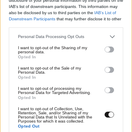
disclosure of your personal information by third parties on the
IAB’s list of downstream participants. This information may
also be disclosed by us to third parties on the
IAB’s List of
Downstream Participants
that may further disclose it to other
third parties.
Please note that this website/app uses one or more Google
Personal Data Processing Opt Outs
services and may gather and store information including but
not limited to your visit or usage behaviour. You may click to
I want to opt-out of the Sharing of my
personal data.
grant or deny consent to Google and its third-party tags to
Opted In
use your data for below specified purposes in below Google
consent section.
I want to opt-out of the Sale of my
Personal Data.
Opted In
I want to opt-out of processing my
Personal Data for Targeted Advertising.
Opted In
I want to opt-out of Collection, Use,
Retention, Sale, and/or Sharing of my
Personal Data that Is Unrelated with the
Purposes for which it was collected.
Opted Out