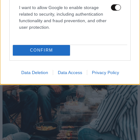
I want to allow Google to enable storage
related to security, including authentication
functionality and fraud prevention, and other
user protection.
LIFESTYLE
08·08·2026 09:01
Νία Βαρντάλος – Σπύρος Κατσαγάνης: Μια
σχέση που θυμίζει σενάριο ταινίας και μετρά
CONFIRM
πάνω από τέσσερα χρόνια
Data Deletion
Data Access
Privacy Policy