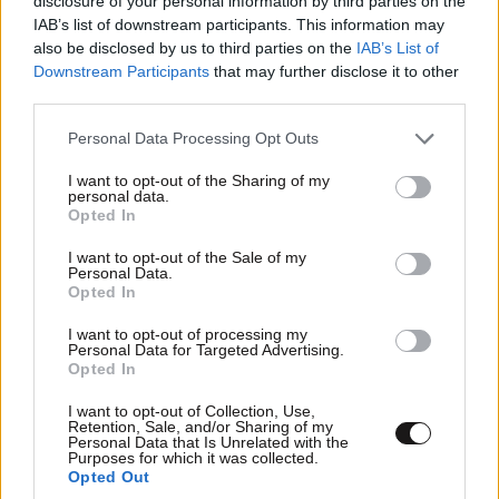
disclosure of your personal information by third parties on the
IAB’s list of downstream participants. This information may
also be disclosed by us to third parties on the
IAB’s List of
Downstream Participants
that may further disclose it to other
third parties.
Please note that this website/app uses one or more Google
Personal Data Processing Opt Outs
services and may gather and store information including but
Η ατάκα στο πρώτο τρέιλερ για το Καλημέρα
not limited to your visit or usage behaviour. You may click to
I want to opt-out of the Sharing of my
personal data.
Ελλάδα που προαναγγέλλει τη νέα εποχή στον
grant or deny consent to Google and its third-party tags to
Opted In
use your data for below specified purposes in below Google
ΑΝΤ1
consent section.
I want to opt-out of the Sale of my
Personal Data.
Opted In
I want to opt-out of processing my
Personal Data for Targeted Advertising.
Opted In
I want to opt-out of Collection, Use,
Retention, Sale, and/or Sharing of my
Personal Data that Is Unrelated with the
Purposes for which it was collected.
Opted Out