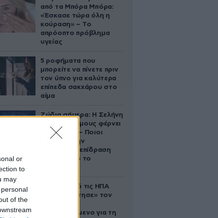
από τα Μπόρα Μπόρα:
«Έσκασε τώρα όλη η
κούραση» – Το
απρόοπτο πρόβλημα
υγείας
5 ροφήματα που
μπορείτε να πίνετε πριν
τον ύπνο για καλύτερα
επίπεδα σακχάρου στο
αίμα
Ζώδια σήμερα: Η Σελήνη
στους Διδύμους φέρνει
ανατροπές – Ποιοι
δέχονται την
ευεργετική επίδραση
sonal or
του Δία από το
απόγευμα;
ection to
ou may
Ζευγάρι από τις ΗΠΑ
 personal
που «υιοθέτησε» τον
out of the
Αφγανό
 downstream
κατηγορούμενο για τη