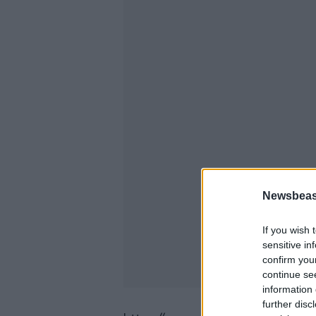
Newsbeast
If you wish 
sensitive in
confirm you
continue se
information 
further disc