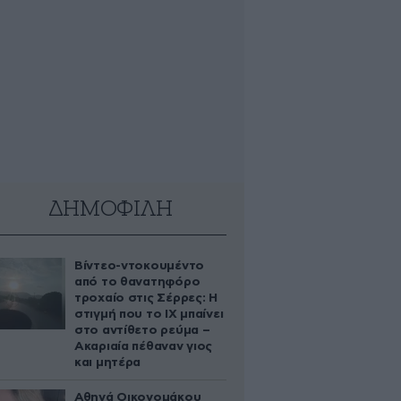
ΔΗΜΟΦΙΛΗ
Βίντεο-ντοκουμέντο
από το θανατηφόρο
τροχαίο στις Σέρρες: Η
στιγμή που το ΙΧ μπαίνει
στο αντίθετο ρεύμα –
Ακαριαία πέθαναν γιος
και μητέρα
Αθηνά Οικονομάκου