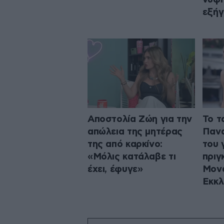
εξή
Αποστολία Ζώη για την
Το τ
απώλεια της μητέρας
Πανα
της από καρκίνο:
του 
«Μόλις κατάλαβε τι
πριγ
έχει, έφυγε»
Μονα
Εκκλ