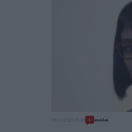
05·12·2021 21:47
σχόλια
6