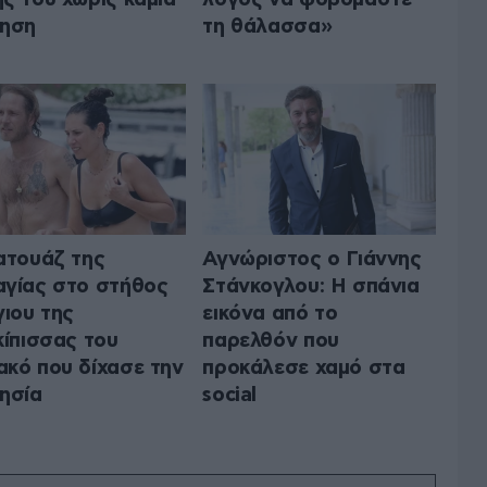
γηση
τη θάλασσα»
ατουάζ της
Αγνώριστος ο Γιάννης
γίας στο στήθος
Στάνκογλου: Η σπάνια
γιου της
εικόνα από το
κίπισσας του
παρελθόν που
κό που δίχασε την
προκάλεσε χαμό στα
ησία
social