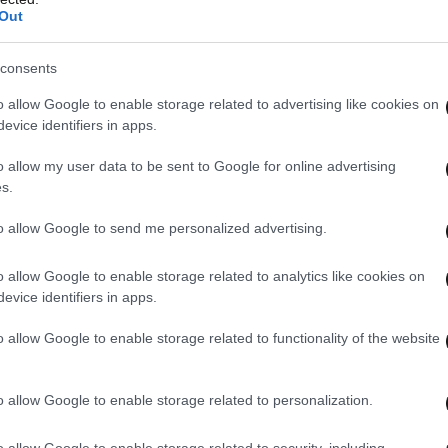
Out
εδώ και την ευχαριστώ για αυτό. Δυνάμωσα»
υ.
consents
o allow Google to enable storage related to advertising like cookies on
evice identifiers in apps.
o allow my user data to be sent to Google for online advertising
s.
to allow Google to send me personalized advertising.
o allow Google to enable storage related to analytics like cookies on
evice identifiers in apps.
o allow Google to enable storage related to functionality of the website
o allow Google to enable storage related to personalization.
o allow Google to enable storage related to security, including