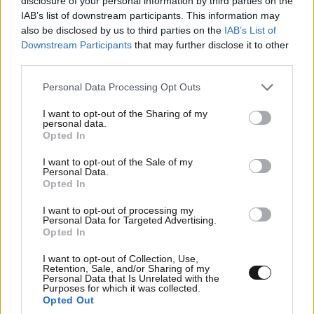
disclosure of your personal information by third parties on the
Απαντήστε
0
0
IAB’s list of downstream participants. This information may
also be disclosed by us to third parties on the
IAB’s List of
Downstream Participants
that may further disclose it to other
third parties.
Please note that this website/app uses one or more Google
Personal Data Processing Opt Outs
services and may gather and store information including but
not limited to your visit or usage behaviour. You may click to
I want to opt-out of the Sharing of my
personal data.
grant or deny consent to Google and its third-party tags to
Opted In
use your data for below specified purposes in below Google
consent section.
I want to opt-out of the Sale of my
Personal Data.
Opted In
I want to opt-out of processing my
Personal Data for Targeted Advertising.
Opted In
I want to opt-out of Collection, Use,
Retention, Sale, and/or Sharing of my
Personal Data that Is Unrelated with the
της εγκυμοσύνης
29·05·2026 11:47
Purposes for which it was collected.
Opted Out
συμπτώματα