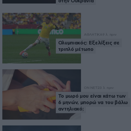
στην Ουκρανία
ΑΘΛΗΤΙΚΑ
9 λ. πριν
Ολυμπιακός: Εξελίξεις σε
τριπλό μέτωπο
ON NET
23 λ. πριν
Το μωρό μου είναι κάτω των
6 μηνών, μπορώ να του βάλω
αντηλιακό;