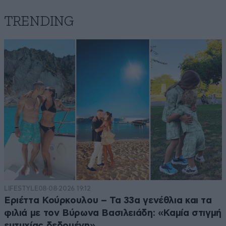
TRENDING
LIFESTYLE
08·08·2026 19:12
Εριέττα Κούρκουλου – Τα 33α γενέθλια και τα
φιλιά με τον Βύρωνα Βασιλειάδη: «Καμία στιγμή
ευτυχίας δεδομένη»