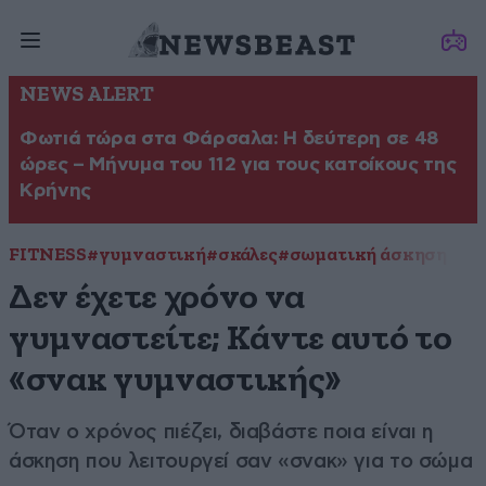
NEWS ALERT
Φωτιά τώρα στα Φάρσαλα: Η δεύτερη σε 48
ώρες – Μήνυμα του 112 για τους κατοίκους της
Κρήνης
FITNESS
#γυμναστική
#σκάλες
#σωματική άσκηση
Δεν έχετε χρόνο να
γυμναστείτε; Κάντε αυτό το
«σνακ γυμναστικής»
Όταν ο χρόνος πιέζει, διαβάστε ποια είναι η
άσκηση που λειτουργεί σαν «σνακ» για το σώμα