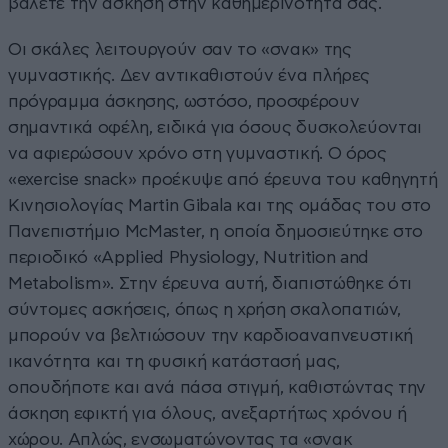
βάλετε την άσκηση στην καθημερινότητά σας.
Οι σκάλες λειτουργούν σαν το «σνακ» της
γυμναστικής. Δεν αντικαθιστούν ένα πλήρες
πρόγραμμα άσκησης, ωστόσο, προσφέρουν
σημαντικά οφέλη, ειδικά για όσους δυσκολεύονται
να αφιερώσουν χρόνο στη γυμναστική. Ο όρος
«exercise snack» προέκυψε από έρευνα του καθηγητή
Κινησιολογίας Martin Gibala και της ομάδας του στο
Πανεπιστήμιο McMaster, η οποία δημοσιεύτηκε στο
περιοδικό «Applied Physiology, Nutrition and
Metabolism». Στην έρευνα αυτή, διαπιστώθηκε ότι
σύντομες ασκήσεις, όπως η χρήση σκαλοπατιών,
μπορούν να βελτιώσουν την καρδιοαναπνευστική
ικανότητα και τη φυσική κατάστασή μας,
οπουδήποτε και ανά πάσα στιγμή, καθιστώντας την
άσκηση εφικτή για όλους, ανεξαρτήτως χρόνου ή
χώρου. Απλώς, ενσωματώνοντας τα «σνακ