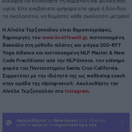
ευκαιρία να ενισχύσετε τη σωματική και ψυχική σας
υγεία. Είτε ανεβαίνετε γρήγορα είτε αργά ή δύο-δύο
τα σκαλοπάτια, να θυμάστε: κάθε σκαλοπάτι μετράει!
Η Αϊνόλα Τερζοπούλου είναι δημοσιογράφος,
δημιουργός του
www.livelifewell.gr
, πιστοποιημένη
δασκάλα στη μέθοδο πιλάτες και γιόγκα 200-RYT
Yoga Alliance και πιστοποιημένη NLP Master & New
Code Practitioner από την NLPGreece, τον επίσημο
φορέα του Πανεπιστημίου Santa Cruz-California.
Συμμετέχει με την ιδιότητά της ως wellbeing coach
στην ομάδα της nlpingreece®. Ακολουθήστε την
Αϊνόλα Τερζοπούλου στο
Instagram
.
Ακολουθήστε
το
Newsbeast
στο Viber και
μάθετε
πρώτοι
τα
σημαντικότερα νέα