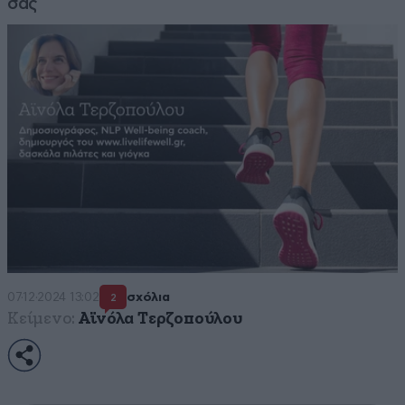
σας
07·12·2024 13:02
σχόλια
2
Κείμενο:
Αϊνόλα Τερζοπούλου