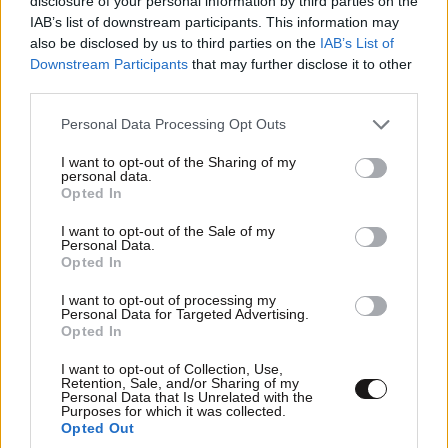
disclosure of your personal information by third parties on the
IAB’s list of downstream participants. This information may
6 ασκήσεις που σας κρατούν λειτουργικούς
also be disclosed by us to third parties on the
IAB’s List of
μετά τα 60 – Δυνατό σώμα όχι για
Downstream Participants
that may further disclose it to other
γυμναστήριο, αλλά για την πραγματική ζωή
third parties.
Please note that this website/app uses one or more Google
Personal Data Processing Opt Outs
services and may gather and store information including but
not limited to your visit or usage behaviour. You may click to
I want to opt-out of the Sharing of my
personal data.
grant or deny consent to Google and its third-party tags to
Opted In
use your data for below specified purposes in below Google
consent section.
I want to opt-out of the Sale of my
Personal Data.
Opted In
I want to opt-out of processing my
Personal Data for Targeted Advertising.
Opted In
I want to opt-out of Collection, Use,
Retention, Sale, and/or Sharing of my
Personal Data that Is Unrelated with the
Purposes for which it was collected.
4 Ασκήσεις, 10 Λεπτά – Η ιδανική προπόνηση
Opted Out
ενδυνάμωσης για όλο το σώμα εάν ο χρόνος