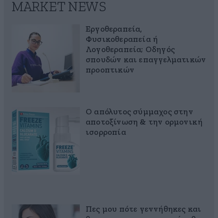
MARKET NEWS
Εργοθεραπεία,
Φυσικοθεραπεία ή
Λογοθεραπεία; Οδηγός
σπουδών και επαγγελματικών
προοπτικών
Ο απόλυτος σύμμαχος στην
αποτοξίνωση & την ορμονική
ισορροπία
Πες μου πότε γεννήθηκες και