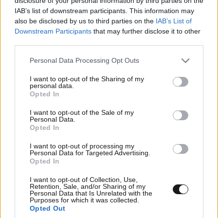
disclosure of your personal information by third parties on the
IAB’s list of downstream participants. This information may
also be disclosed by us to third parties on the
IAB’s List of
Downstream Participants
that may further disclose it to other
third parties.
Please note that this website/app uses one or more Google
Personal Data Processing Opt Outs
services and may gather and store information including but
not limited to your visit or usage behaviour. You may click to
I want to opt-out of the Sharing of my
personal data.
grant or deny consent to Google and its third-party tags to
Opted In
use your data for below specified purposes in below Google
consent section.
I want to opt-out of the Sale of my
Personal Data.
Opted In
ΠΕΡΙΣΣΟΤΕΡΑ ΑΠΟ FITNESS
I want to opt-out of processing my
Personal Data for Targeted Advertising.
Opted In
I want to opt-out of Collection, Use,
Retention, Sale, and/or Sharing of my
Personal Data that Is Unrelated with the
Purposes for which it was collected.
Opted Out