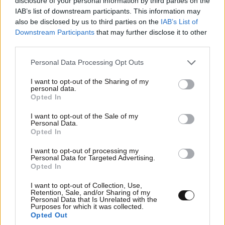
disclosure of your personal information by third parties on the
IAB’s list of downstream participants. This information may
also be disclosed by us to third parties on the
IAB’s List of
Downstream Participants
that may further disclose it to other
LIFESTYLE
05·08·2026 17:48
third parties.
Παλάτι Marivent: Πώς οι κληρονόμοι του
Ιωάννη Σαριδάκη αφαίρεσαν 1.300 έργα τέχνης
Please note that this website/app uses one or more Google
Personal Data Processing Opt Outs
από τη βασιλική οικογένεια της Ισπανίας
services and may gather and store information including but
not limited to your visit or usage behaviour. You may click to
I want to opt-out of the Sharing of my
personal data.
grant or deny consent to Google and its third-party tags to
Opted In
use your data for below specified purposes in below Google
consent section.
I want to opt-out of the Sale of my
Personal Data.
Opted In
I want to opt-out of processing my
Personal Data for Targeted Advertising.
Opted In
I want to opt-out of Collection, Use,
Retention, Sale, and/or Sharing of my
Personal Data that Is Unrelated with the
Purposes for which it was collected.
Opted Out