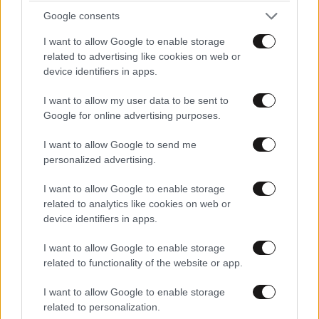
Google consents
ΕΛΛΑΔΑ
06·08·2026 00:09
I want to allow Google to enable storage
Σαν σήμερα 6 Αυγούστου: Πεθαίνει η Ρίτα
related to advertising like cookies on web or
Σακελλαρίου, η λαϊκή ντίβα που έκανε τη ζωή
device identifiers in apps.
της τραγούδι
I want to allow my user data to be sent to
Google for online advertising purposes.
I want to allow Google to send me
personalized advertising.
I want to allow Google to enable storage
related to analytics like cookies on web or
device identifiers in apps.
I want to allow Google to enable storage
related to functionality of the website or app.
I want to allow Google to enable storage
related to personalization.
ΚΟΣΜΟΣ
05·08·2026 23:47