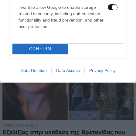
«Βλέπουμε την μπουγάδα σου»: Δημοτική
I want to allow Google to enable storage
σύμβουλος στη Νέα Ζηλανδία βγήκε live σε
related to security, including authentication
συνεδρίαση από το μπάνιο της
functionality and fraud prevention, and other
user protection.
CONFIRM
Data Deletion
Data Access
Privacy Policy
ΚΟΙΝΩΝΙΑ
1 ω. πριν
Εξελίξεις στην υπόθεση της Βρετανίδας που