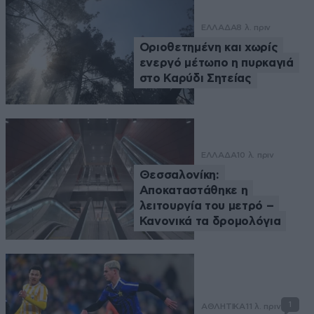
ΕΛΛΑΔΑ
8 λ. πριν
Οριοθετημένη και χωρίς
ενεργό μέτωπο η πυρκαγιά
στο Καρύδι Σητείας
ΕΛΛΑΔΑ
10 λ. πριν
Θεσσαλονίκη:
Αποκαταστάθηκε η
λειτουργία του μετρό –
Κανονικά τα δρομολόγια
1
ΑΘΛΗΤΙΚΑ
11 λ. πριν