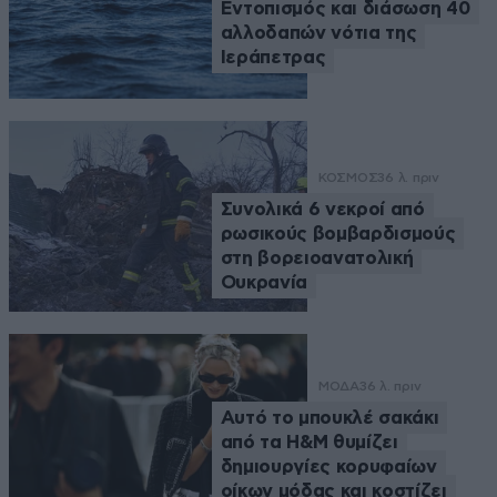
Εντοπισμός και διάσωση 40
αλλοδαπών νότια της
Ιεράπετρας
ΚΟΣΜΟΣ
36 λ. πριν
Συνολικά 6 νεκροί από
ρωσικούς βομβαρδισμούς
στη βορειοανατολική
Ουκρανία
ΜΟΔΑ
36 λ. πριν
Αυτό το μπουκλέ σακάκι
από τα H&M θυμίζει
δημιουργίες κορυφαίων
οίκων μόδας και κοστίζει