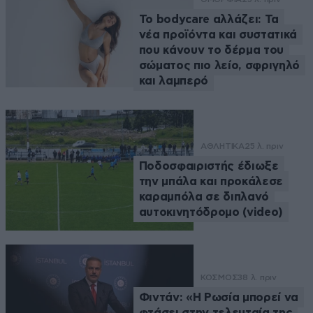
Το bodycare αλλάζει: Τα
νέα προϊόντα και συστατικά
που κάνουν το δέρμα του
σώματος πιο λείο, σφριγηλό
και λαμπερό
ΑΘΛΗΤΙΚΑ
25 λ. πριν
Ποδοσφαιριστής έδιωξε
την μπάλα και προκάλεσε
καραμπόλα σε διπλανό
αυτοκινητόδρομο (video)
ΚΟΣΜΟΣ
38 λ. πριν
Φιντάν: «Η Ρωσία μπορεί να
φτάσει στην τελευταία της