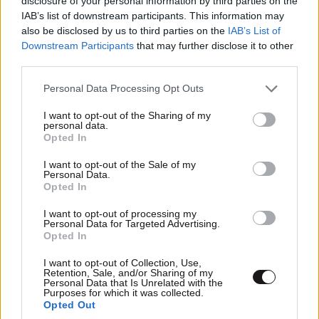
disclosure of your personal information by third parties on the
IAB’s list of downstream participants. This information may
also be disclosed by us to third parties on the
IAB’s List of
Downstream Participants
that may further disclose it to other
third parties.
Please note that this website/app uses one or more Google
Personal Data Processing Opt Outs
services and may gather and store information including but
not limited to your visit or usage behaviour. You may click to
I want to opt-out of the Sharing of my
personal data.
grant or deny consent to Google and its third-party tags to
Opted In
use your data for below specified purposes in below Google
consent section.
I want to opt-out of the Sale of my
Personal Data.
Opted In
LIFESTYLE
08·08·2026 19:12
I want to opt-out of processing my
Εριέττα Κούρκουλου – Τα 33α γενέθλια και τα
Personal Data for Targeted Advertising.
φιλιά με τον Βύρωνα Βασιλειάδη: «Καμία στιγμή
Opted In
ευτυχίας δεδομένη»
I want to opt-out of Collection, Use,
Retention, Sale, and/or Sharing of my
Personal Data that Is Unrelated with the
Purposes for which it was collected.
Opted Out