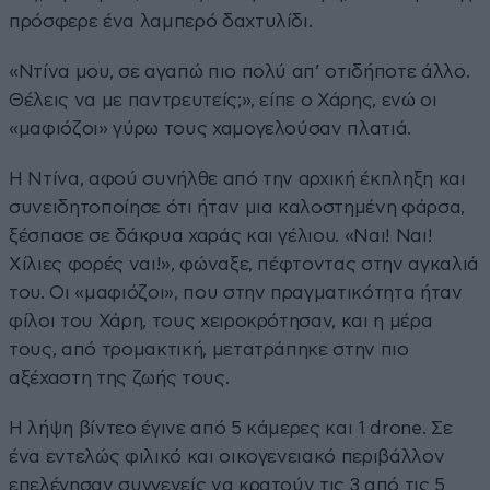
πρόσφερε ένα λαμπερό δαχτυλίδι.
«Ντίνα μου, σε αγαπώ πιο πολύ απ’ οτιδήποτε άλλο.
Θέλεις να με παντρευτείς;», είπε ο Χάρης, ενώ οι
«μαφιόζοι» γύρω τους χαμογελούσαν πλατιά.
Η Ντίνα, αφού συνήλθε από την αρχική έκπληξη και
συνειδητοποίησε ότι ήταν μια καλοστημένη φάρσα,
ξέσπασε σε δάκρυα χαράς και γέλιου. «Ναι! Ναι!
Χίλιες φορές ναι!», φώναξε, πέφτοντας στην αγκαλιά
του. Οι «μαφιόζοι», που στην πραγματικότητα ήταν
φίλοι του Χάρη, τους χειροκρότησαν, και η μέρα
τους, από τρομακτική, μετατράπηκε στην πιο
αξέχαστη της ζωής τους.
Η λήψη βίντεο έγινε από 5 κάμερες και 1 drone. Σε
ένα εντελώς φιλικό και οικογενειακό περιβάλλον
επελέγησαν συγγενείς να κρατούν τις 3 από τις 5