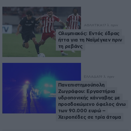
ΑΘΛΗΤΙΚΑ
17 λ. πριν
Ολυμπιακός: Εντός έδρας
ήττα για τη Ναϊμέγκεν πριν
τη ρεβάνς
ΕΛΛΑΔΑ
19 λ. πριν
Πανεπιστημιούπολη
Ζωγράφου: Εργαστήρια
υδροπονικής κάνναβης με
προσδοκώμενο όφελος άνω
των 90.000 ευρώ –
Χειροπέδες σε τρία άτομα