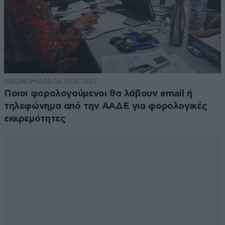
χαλκα στο δαχτυλο//ρυζια στη κεφαλη μου// Τα εχω
τα κιλακια μου// γουσταρω ποικιλια// και δε θα γινω
σα σουβλι// και θα φυτεψω και μαλλι // να μοιασω στη
κερία//Επιμυθιον:: δεν ηξερες δε ρωταγες// που
πηγαινες να μπλεξεις// και μουθελες χντρμπαλα// μαζι
με ταλλα τα παιδια// και προζα να μου παιξεις.... Να
ζησουμε να τον θυμομαστε... another one bites the
ΟΙΚΟΝΟΜΙΑ
08·08·2026 13:03
dust...Yγ αμα χρειαστεις δικηγορο εχω ενα ταλεντο,
Ποιοι φορολογούμενοι θα λάβουν email ή
ταλενταρα... μπαινει βγαινει δαφνι με ελευθερας...0-5
τηλεφώνημα από την ΑΑΔΕ για φορολογικές
απ τ'αποδυτηρια
εκκρεμότητες
Απαντήστε
0
0
S’q’sns
08·07·2025 17:34
Αλήθεια τώρα αυτή νομίζουν πως νιαουρίζουν στον
ύπνο τους βρε παπαρούνα αυτά τα κάνα μικρή η