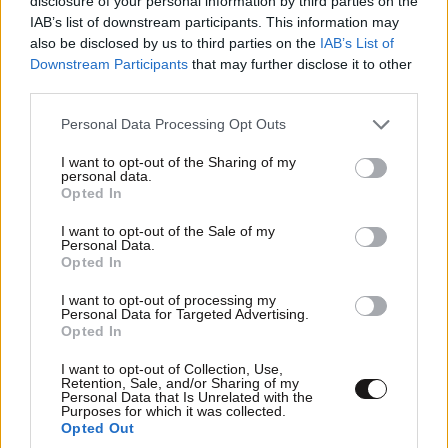
disclosure of your personal information by third parties on the
Βίγλα, στη Νάξο – Στη μάχη και ένα ελικόπτερο
IAB’s list of downstream participants. This information may
also be disclosed by us to third parties on the
IAB’s List of
Downstream Participants
that may further disclose it to other
third parties.
Please note that this website/app uses one or more Google
Personal Data Processing Opt Outs
services and may gather and store information including but
not limited to your visit or usage behaviour. You may click to
I want to opt-out of the Sharing of my
personal data.
grant or deny consent to Google and its third-party tags to
Opted In
use your data for below specified purposes in below Google
consent section.
I want to opt-out of the Sale of my
Personal Data.
Opted In
I want to opt-out of processing my
Personal Data for Targeted Advertising.
Opted In
Τραγωδία στην Πάρο: 4χρονο παιδί
εντοπίστηκε νεκρό σε πισίνα beach bar
I want to opt-out of Collection, Use,
Retention, Sale, and/or Sharing of my
Personal Data that Is Unrelated with the
Purposes for which it was collected.
Opted Out