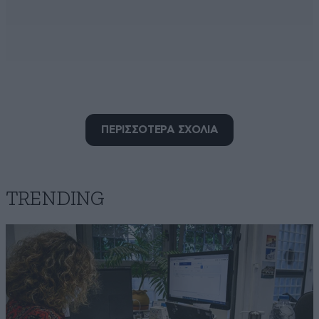
Babis33
08·07·2025 21:27
ΠΕΡΙΣΣΟΤΕΡΑ ΣΧΟΛΙΑ
Πολύ ψεύτικο!
Απαντήστε
0
0
TRENDING
Ουζα τυρναβου
08·07·2025 18:23
made in china......Αγιε ονουφρη σωσε με//δινω και το
βρκ μου// τα φραγκα μου // το καρο μου// τουφες απ
το μαλλί μου...//μα δε μπορω το κρεμασμα// μενα