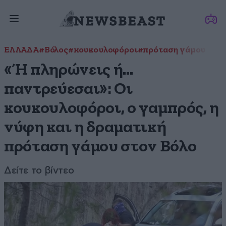
ΕΛΛΑΔΑ
#Βόλος
#κουκουλοφόροι
#πρόταση γάμου
«Ή πληρώνεις ή…
παντρεύεσαι»: Οι
κουκουλοφόροι, ο γαμπρός, η
νύφη και η δραματική
πρόταση γάμου στον Βόλο
Δείτε το βίντεο