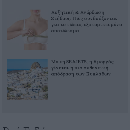
Αυξητική & Ανόρθωση
Στήθους: Πώς συνδυάζονται
για το τέλειο, εξατομικευμένο
αποτέλεσμα
Με τη SEAJETS, η Αμοργός
γίνεται η πιο αυθεντική
απόδραση των Κυκλάδων