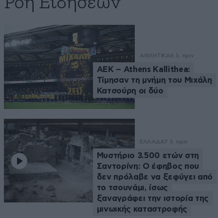
Ροή Ειδήσεων
ΑΘΛΗΤΙΚΑ
6 λ. πριν
ΑΕΚ – Athens Kallithea:
Τίμησαν τη μνήμη του Μιχάλη
Κατσούρη οι δύο
ΕΛΛΑΔΑ
7 λ. πριν
Μυστήριο 3.500 ετών στη
Σαντορίνη: Ο έφηβος που
δεν πρόλαβε να ξεφύγει από
το τσουνάμι, ίσως
ξαναγράφει την ιστορία της
μινωικής καταστροφής