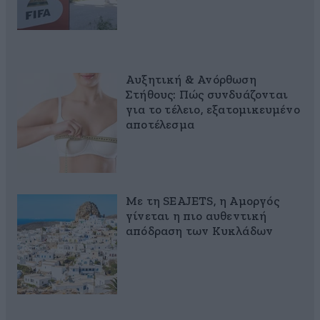
Αυξητική & Ανόρθωση
Στήθους: Πώς συνδυάζονται
για το τέλειο, εξατομικευμένο
αποτέλεσμα
Με τη SEAJETS, η Αμοργός
γίνεται η πιο αυθεντική
απόδραση των Κυκλάδων