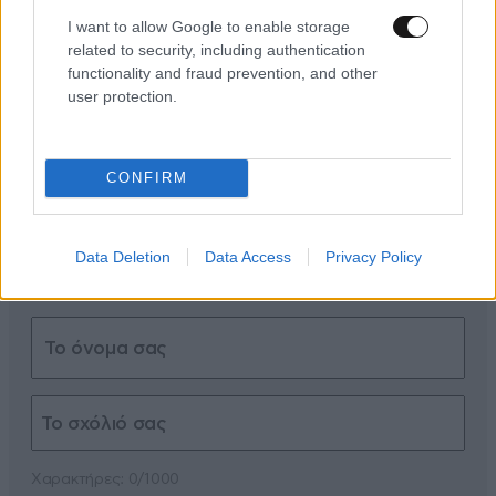
I want to allow Google to enable storage
ΣΧΌΛΙΑ ΑΝΑΓΝΩΣΤΏΝ
31
related to security, including authentication
functionality and fraud prevention, and other
user protection.
CONFIRM
ΠΡΟΣΘΕΣΤΕ ΤΟ ΣΧΟΛΙΟ ΣΑΣ
Data Deletion
Data Access
Privacy Policy
Xαρακτήρες: 0/1000