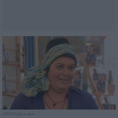
LIFESTYLE
2 ω. πριν