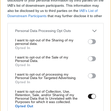
disclosure of your personal information by third parties on the
καταστροφής
IAB’s list of downstream participants. This information may
also be disclosed by us to third parties on the
IAB’s List of
Downstream Participants
that may further disclose it to other
third parties.
Please note that this website/app uses one or more Google
Personal Data Processing Opt Outs
services and may gather and store information including but
not limited to your visit or usage behaviour. You may click to
I want to opt-out of the Sharing of my
personal data.
grant or deny consent to Google and its third-party tags to
Opted In
use your data for below specified purposes in below Google
consent section.
I want to opt-out of the Sale of my
Personal Data.
Opted In
I want to opt-out of processing my
Personal Data for Targeted Advertising.
Opted In
Πανεπιστημιούπολη Ζωγράφου: Εργαστήρια
υδροπονικής κάνναβης με προσδοκώμενο
I want to opt-out of Collection, Use,
Retention, Sale, and/or Sharing of my
όφελος άνω των 90.000 ευρώ – Χειροπέδες σε
Personal Data that Is Unrelated with the
τρία άτομα
Purposes for which it was collected.
Opted Out