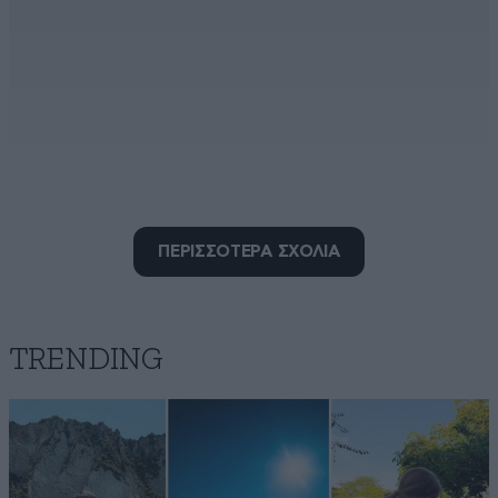
ΠΕΡΙΣΣΟΤΕΡΑ ΣΧΟΛΙΑ
fire40
06·07·2025 09:16
TRENDING
Με το δικιο του ο επιχειρηματιας καταπατησε το
συμπαν για να βγαλει λεφτα. Εδω σου λεει αυτοι
φαγανε δισεκατομμυρια με τον Οπεκεπε και ποσα
αλλα σκανδαλα που δεν τιμωρειται κανεις, εγω θα την
πληρωσω; Θα φαω και γω οπως μπορω! Μηπως