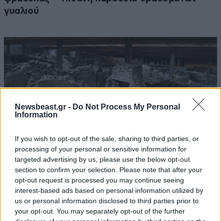
γυαλιού
Newsbeast.gr -
Do Not Process My Personal
Information
If you wish to opt-out of the sale, sharing to third parties, or
processing of your personal or sensitive information for
targeted advertising by us, please use the below opt-out
section to confirm your selection. Please note that after your
opt-out request is processed you may continue seeing
Μυστήριο 3.500 ετών στη Σαντορίνη: Ο έφηβος
interest-based ads based on personal information utilized by
που δεν πρόλαβε να ξεφύγει από το τσουνάμι,
us or personal information disclosed to third parties prior to
ίσως ξαναγράφει την ιστορία της μινωικής
your opt-out. You may separately opt-out of the further