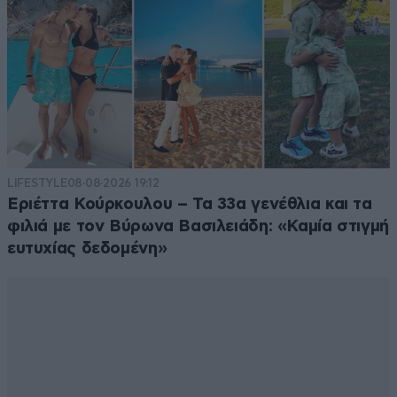
πεφτουμε παλι απο τα συννεφα;
Απαντήστε
1
0
Εφαρμογή
05·07·2025 21:09
Μπράβο στους πολίτες που έκαναν το σωστό.
LIFESTYLE
08·08·2026 19:12
Εριέττα Κούρκουλου – Τα 33α γενέθλια και τα
Απαντήστε
1
0
φιλιά με τον Βύρωνα Βασιλειάδη: «Καμία στιγμή
ευτυχίας δεδομένη»
ΓΙατί!!!
05·07·2025 21:04
Στις παραλίες τής Καβάλας... που δεν μπορείς να
στήσεις πουθενά την ομπρέλα σου... τα ακούτε κύριοι
(ΔΗΜΑΡΧΟΙ) ο απλός λαός θέλει να κάνει τα μπάνια
του με την ομπρελίτσα... και να πληρώνουμε τα