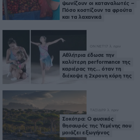
ψωνίζουν οι καταναλωτές –
Πόσο κοστίζουν τα φρούτα
και τα λαχανικά
ON NET
17 λ. πριν
Αθλήτρια έδωσε την
καλύτερη performance της
καριέρας της… όταν τη
διέκοψε η 2χρονη κόρη της
ΤΑΞΙΔΙ
19 λ. πριν
Σοκότρα: Ο φυσικός
θησαυρός της Υεμένης που
μοιάζει εξωγήινος