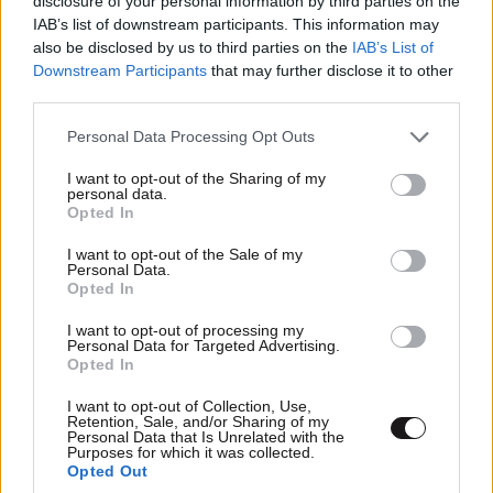
disclosure of your personal information by third parties on the
IAB’s list of downstream participants. This information may
also be disclosed by us to third parties on the
IAB’s List of
Downstream Participants
that may further disclose it to other
third parties.
Please note that this website/app uses one or more Google
Personal Data Processing Opt Outs
services and may gather and store information including but
not limited to your visit or usage behaviour. You may click to
I want to opt-out of the Sharing of my
personal data.
grant or deny consent to Google and its third-party tags to
Opted In
use your data for below specified purposes in below Google
ΕΛΛΑΔΑ
05·08·2026 21:24
consent section.
I want to opt-out of the Sale of my
«Κάηκε το σπίτι μας στην Ελλάδα λίγο πριν
Personal Data.
Opted In
μετακομίσουμε»: Απαρηγόρητη η οικογένεια
από τη Βρετανία που είδε το όνειρο ζωής να
I want to opt-out of processing my
Personal Data for Targeted Advertising.
γίνεται στάχτη
Opted In
I want to opt-out of Collection, Use,
Retention, Sale, and/or Sharing of my
Personal Data that Is Unrelated with the
Purposes for which it was collected.
Opted Out