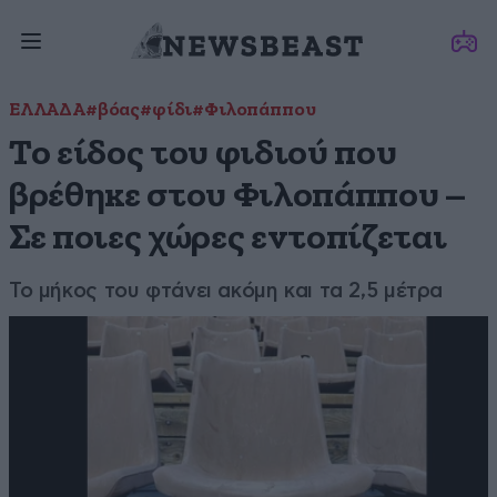
ΕΛΛΑΔΑ
#βόας
#φίδι
#Φιλοπάππου
Το είδος του φιδιού που
βρέθηκε στου Φιλοπάππου –
Σε ποιες χώρες εντοπίζεται
Το μήκος του φτάνει ακόμη και τα 2,5 μέτρα