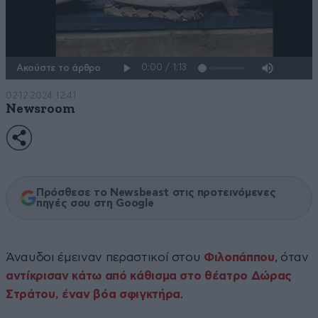
Ακούστε το άρθρο
02·12·2024 12:41
Newsroom
Πρόσθεσε το Newsbeast στις προτεινόμενες
πηγές σου στη Google
Άναυδοι έμειναν περαστικοί στου
Φιλοπάππου
, όταν
αντίκρισαν κάτω από κάθισμα στο θέατρο Δώρας
Στράτου, έναν βόα σφιγκτήρα
.