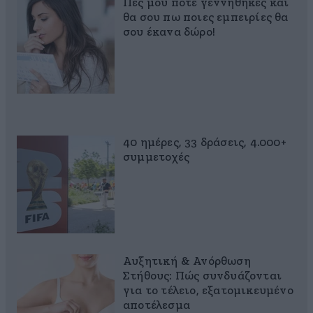
Πες μου πότε γεννήθηκες και
θα σου πω ποιες εμπειρίες θα
σου έκανα δώρο!
40 ημέρες, 33 δράσεις, 4.000+
συμμετοχές
Αυξητική & Ανόρθωση
Στήθους: Πώς συνδυάζονται
για το τέλειο, εξατομικευμένο
αποτέλεσμα