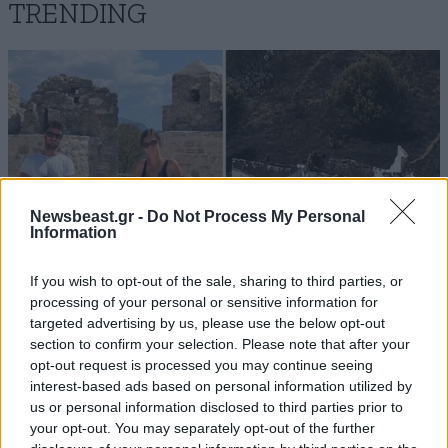
TRENDING
Newsbeast.gr -
Do Not Process My Personal
Information
If you wish to opt-out of the sale, sharing to third parties, or
processing of your personal or sensitive information for
targeted advertising by us, please use the below opt-out
section to confirm your selection. Please note that after your
ΕΛΛΑΔΑ
05·08·2026 21:24
opt-out request is processed you may continue seeing
«Κάηκε το σπίτι μας στην Ελλάδα λίγο πριν
interest-based ads based on personal information utilized by
μετακομίσουμε»: Απαρηγόρητη η οικογένεια
us or personal information disclosed to third parties prior to
από τη Βρετανία που είδε το όνειρο ζωής να
your opt-out. You may separately opt-out of the further
γίνεται στάχτη