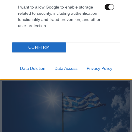
I want to allow Google to enable storage
related to security, including authentication
functionality and fraud prevention, and other
user protection.
LIFESTYLE
05·08·2026 17:48
CONFIRM
Παλάτι Marivent: Πώς οι κληρονόμοι του
Ιωάννη Σαριδάκη αφαίρεσαν 1.300 έργα τέχνης
από τη βασιλική οικογένεια της Ισπανίας
Data Deletion
Data Access
Privacy Policy