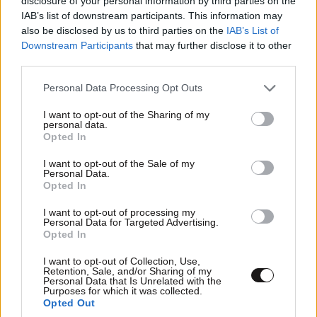
disclosure of your personal information by third parties on the
IAB’s list of downstream participants. This information may
also be disclosed by us to third parties on the
IAB’s List of
Downstream Participants
that may further disclose it to other
third parties.
Please note that this website/app uses one or more Google
Personal Data Processing Opt Outs
services and may gather and store information including but
not limited to your visit or usage behaviour. You may click to
I want to opt-out of the Sharing of my
personal data.
grant or deny consent to Google and its third-party tags to
Opted In
use your data for below specified purposes in below Google
consent section.
I want to opt-out of the Sale of my
Personal Data.
Opted In
I want to opt-out of processing my
Personal Data for Targeted Advertising.
Opted In
I want to opt-out of Collection, Use,
Retention, Sale, and/or Sharing of my
Personal Data that Is Unrelated with the
Purposes for which it was collected.
Opted Out