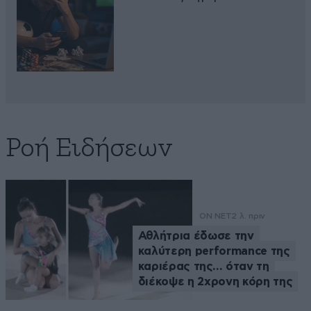
Ροή Ειδήσεων
ON NET
2 λ. πριν
Αθλήτρια έδωσε την
καλύτερη performance της
καριέρας της… όταν τη
διέκοψε η 2χρονη κόρη της