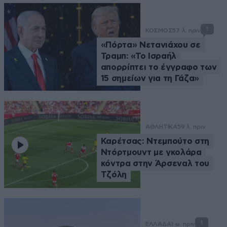
1
ΚΟΣΜΟΣ
57 λ. πριν
«Πόρτα» Νετανιάχου σε
Τραμπ: «Το Ισραήλ
απορρίπτει το έγγραφο των
15 σημείων για τη Γάζα»
ΑΘΛΗΤΙΚΑ
59 λ. πριν
Καρέτσας: Ντεμπούτο στη
Ντόρτμουντ με γκολάρα
κόντρα στην Άρσεναλ του
Τζόλη
1
ΕΛΛΑΔΑ
1 ω. πριν