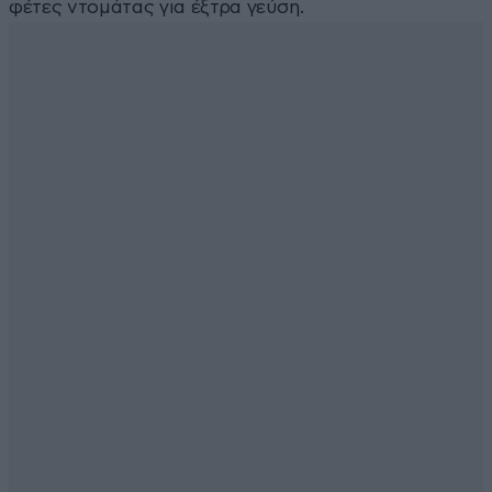
φέτες ντομάτας για έξτρα γεύση.