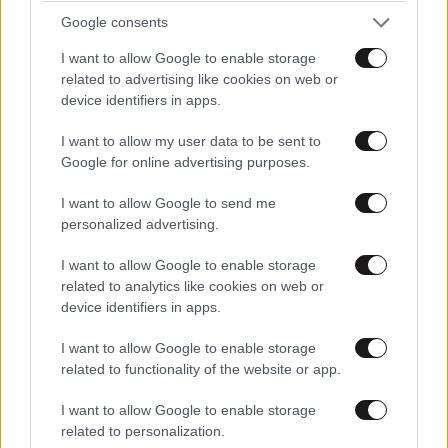
Google consents
I want to allow Google to enable storage
related to advertising like cookies on web or
device identifiers in apps.
ΚΟΣΜΟΣ
09·08·2026 07:44
Η αυτοκρατορία του «Έντικ» και ο «μεγάλος»
I want to allow my user data to be sent to
που φέρεται να βρίσκεται πίσω του – Τι ορίζει ο
Google for online advertising purposes.
όρος Greek Mafia
I want to allow Google to send me
personalized advertising.
I want to allow Google to enable storage
related to analytics like cookies on web or
device identifiers in apps.
I want to allow Google to enable storage
related to functionality of the website or app.
I want to allow Google to enable storage
related to personalization.