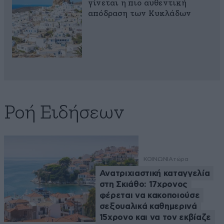
γίνεται η πιο αυθεντική
απόδραση των Κυκλάδων
Ροή Ειδήσεων
ΚΟΙΝΩΝΙΑ
τώρα
Ανατριχιαστική καταγγελία
στη Σκιάθο: 17χρονος
φέρεται να κακοποιούσε
σεξουαλικά καθημερινά
15χρονο και να τον εκβίαζε