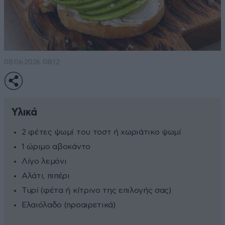
08·06·2026 08:12
Υλικά
2 φέτες ψωμί του τοστ ή χωριάτικο ψωμί
1 ώριμο αβοκάντο
Λίγο λεμόνι
Αλάτι, πιπέρι
Τυρί (φέτα ή κίτρινο της επιλογής σας)
Ελαιόλαδο (προαιρετικά)