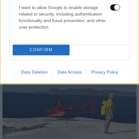
I want to allow Google to enable storage
related to security, including authentication
LIFESTYLE
09·08·2026 10:52
functionality and fraud prevention, and other
Αμαλία Κωστοπούλου: Γαμήλιο ταξίδι με τον
user protection.
Τζέικ Μέντγουελ στην Ιταλία – Island hopping
με σκάφος σε Πόντσα και Ίσκια
CONFIRM
Data Deletion
Data Access
Privacy Policy