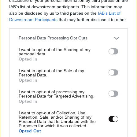
disclosure of your personal information by third parties on the
IAB’s list of downstream participants. This information may
also be disclosed by us to third parties on the
IAB’s List of
Downstream Participants
that may further disclose it to other
third parties.
Please note that this website/app uses one or more Google
Personal Data Processing Opt Outs
FITNESS
09·08·2026 09:30
services and may gather and store information including but
Οι 5 ασκήσεις που πρέπει να κάνετε για μια ζωή
not limited to your visit or usage behaviour. You may click to
I want to opt-out of the Sharing of my
personal data.
grant or deny consent to Google and its third-party tags to
με δύναμη και αυτονομία – Ένα απλό αλλά
Opted In
use your data for below specified purposes in below Google
ιδανικό πρόγραμμα καθώς μεγαλώνετε
consent section.
I want to opt-out of the Sale of my
Personal Data.
Opted In
I want to opt-out of processing my
Personal Data for Targeted Advertising.
Opted In
I want to opt-out of Collection, Use,
Retention, Sale, and/or Sharing of my
Personal Data that Is Unrelated with the
Purposes for which it was collected.
Opted Out