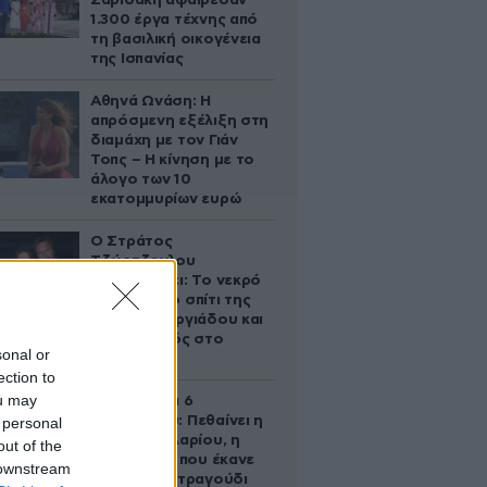
Σαριδάκη αφαίρεσαν
1.300 έργα τέχνης από
τη βασιλική οικογένεια
της Ισπανίας
Αθηνά Ωνάση: Η
απρόσμενη εξέλιξη στη
διαμάχη με τον Γιάν
Τοπς – Η κίνηση με το
άλογο των 10
εκατομμυρίων ευρώ
Ο Στράτος
Τζώρτζογλου
αποκαλύπτει: Το νεκρό
έμβρυο στο σπίτι της
Μαρίας Γεωργιάδου και
ο εγκλεισμός στο
sonal or
ψυχιατρείο
ection to
ou may
Σαν σήμερα 6
Αυγούστου: Πεθαίνει η
 personal
Ρίτα Σακελλαρίου, η
out of the
λαϊκή ντίβα που έκανε
 downstream
τη ζωή της τραγούδι