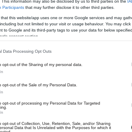
. This information may also be disclosed by us to third parties on the
IA
Participants
that may further disclose it to other third parties.
σημείωσε η Πειραιώς με 14,42 εκατ. ευρώ
 that this website/app uses one or more Google services and may gath
including but not limited to your visit or usage behaviour. You may click 
 to Google and its third-party tags to use your data for below specifi
6 μετοχές, 16 πτωτικά και 10
ogle consent section.
ς
l Data Processing Opt Outs
ι μετοχές: Minerva +12,28% και Λανακάμ(κ)
o opt-out of the Sharing of my personal data.
In
οι μετοχές: Autohellas -4,28% και ιατρικό
o opt-out of the Sale of my Personal Data.
In
to opt-out of processing my Personal Data for Targeted
ing.
κεφαλαιοποίησης έκλεισαν ως εξής:
In
o opt-out of Collection, Use, Retention, Sale, and/or Sharing
ersonal Data that Is Unrelated with the Purposes for which it
lected.