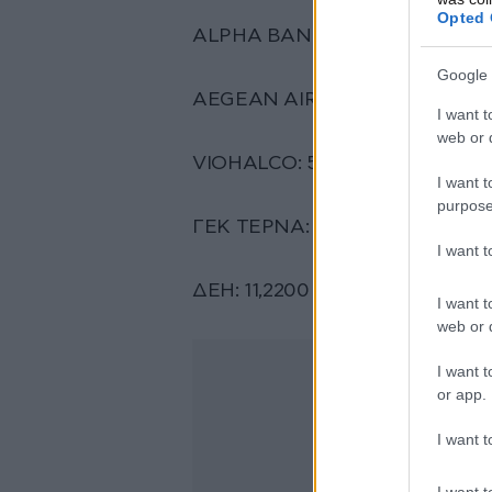
Opted 
ALPHA BANK: 1,6085 +2,58%
Google 
AEGEAN AIRLINES: 12,2900 +4,
I want t
web or d
VIOHALCO: 5,6000 +0,18%
I want t
purpose
ΓΕΚ ΤΕΡΝΑ: 16,3800 +0,86%
I want 
ΔΕΗ: 11,2200 +1,54%
I want t
web or d
I want t
or app.
I want t
I want t