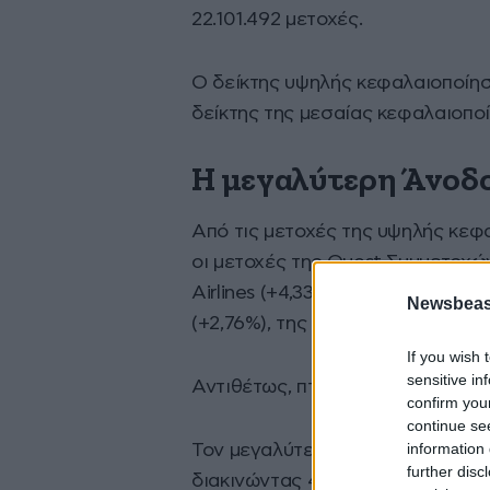
22.101.492 μετοχές.
Ο δείκτης υψηλής κεφαλαιοποίη
δείκτης της μεσαίας κεφαλαιοπο
Η μεγαλύτερη Άνοδ
Από τις μετοχές της υψηλής κεφ
οι μετοχές της Quest Συμμετοχών
Airlines (+4,33%), Elvalhalcor (+
Newsbeast
(+2,76%), της Lamda Development
If you wish 
sensitive in
Αντιθέτως, πτώση σημείωσε μόνο 
confirm you
continue se
information 
Τον μεγαλύτερο όγκο συναλλαγών
further disc
διακινώντας 4.382.856 και 4.298.