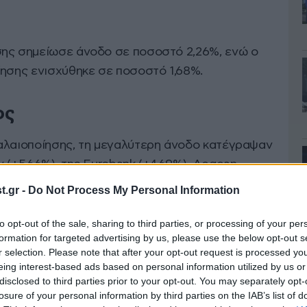
σης σημείωσε άνοδο σε ποσοστό 2,26%, ενώ ο
ίησης ενισχύθηκε σε ποσοστό 1,68%.
ος
αλαιοποίησης, τη μεγαλύτερη άνοδο κατέγραψαν
 (+5,66%), της Eurobank (+4,69%), Aegean
3,05%), της Πειραιώς (+2,94%), της Ελλάκτωρ
.gr -
Do Not Process My Personal Information
 (+2,61%) και της Alpha Bank(+2,58%).
to opt-out of the sale, sharing to third parties, or processing of your per
formation for targeted advertising by us, please use the below opt-out s
η μετοχή της Autohellas (-4,28%).
r selection. Please note that after your opt-out request is processed y
eing interest-based ads based on personal information utilized by us or
disclosed to third parties prior to your opt-out. You may separately opt-
 παρουσίασαν η Eurobank και η Alpha Bank
losure of your personal information by third parties on the IAB’s list of
396 μετοχές, αντιστοίχως.