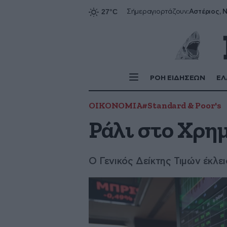
Αστέριος, Ν
Σήμερα
γιορτάζουν:
ΡΟΗ ΕΙΔΗΣΕΩΝ
ΕΛ
ΟΙΚΟΝΟΜΙΑ
#Standard & Poor's
Ράλι στο Χρη
O Γενικός Δείκτης Τιμών έκλε