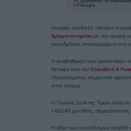
Πρόσθεσε το Newsbeast
Google
Ισχυρές ανοδικές τάσσεις επικρ
Χρηματιστηρίου
με την αγορά να
συνεδρίαση, επανερχόμενη στα ε
H αναβάθμιση των προοπτικών τ
θετικές από την
Standard & Poor
πλεονάσματος σημαντικά υψηλότ
στην αγορά.
O Γενικός Δείκτης Τιμών έκλεισε
1.420,40 μονάδες, σημειώνοντας 
Η αξία των συναλλαγών ανήλθε σ