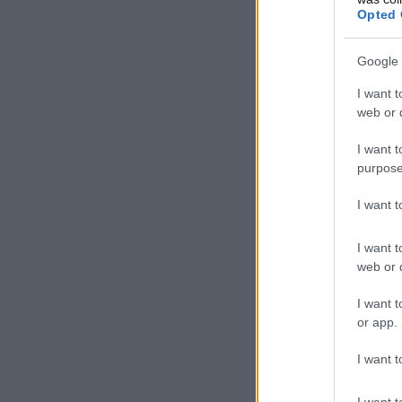
Opted 
Google 
I want t
web or d
I want t
purpose
I want 
I want t
web or d
I want t
or app.
I want t
I want t