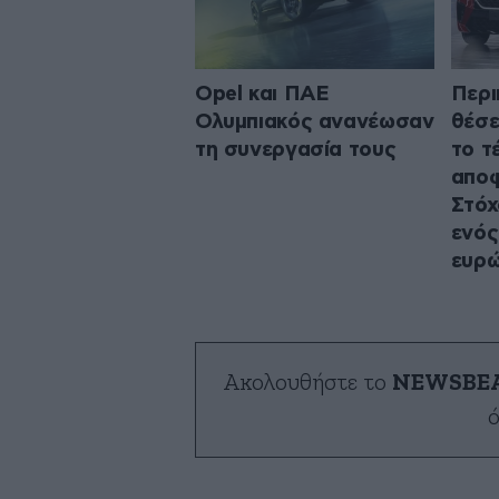
Opel και ΠΑΕ
Περι
Ολυμπιακός ανανέωσαν
θέσε
τη συνεργασία τους
το τ
απο
Στόχ
ενός
ευρ
Ακολουθήστε το
NEWSBE
ό