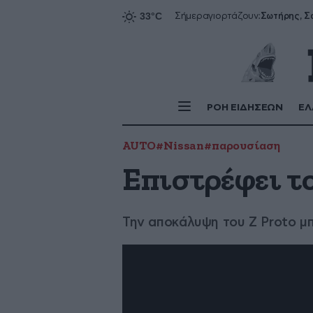
Σήμερα
γιορτάζουν:
ΡΟΗ ΕΙΔΗΣΕΩΝ
ΕΛ
AUTO
#Nissan
#παρουσίαση
Επιστρέφει το
Την αποκάλυψη του Ζ Proto μπ