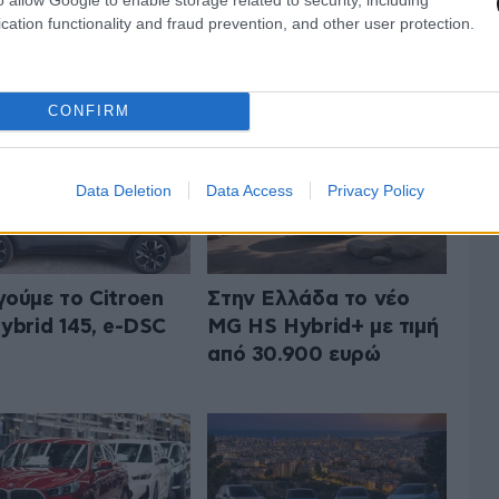
cation functionality and fraud prevention, and other user protection.
 ΤΟ AUTO
ΟΛΑ ΤΑ ΑΡΘΡΑ
CONFIRM
Data Deletion
Data Access
Privacy Policy
ούμε το Citroen
Στην Ελλάδα το νέο
ybrid 145, e-DSC
MG HS Hybrid+ με τιμή
από 30.900 ευρώ