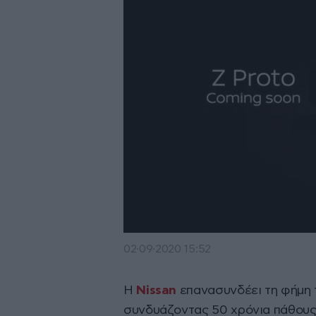
02·09·2020 15:52
Η
Nissan
επανασυνδέει τη φήμη τ
συνδυάζοντας 50 χρόνια πάθους 