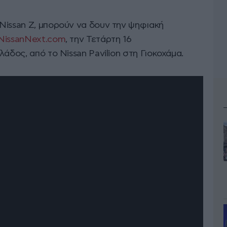
Nissan Z, μπορούν να δουν την ψηφιακή
NissanNext.com
, την Τετάρτη 16
άδος, από το Nissan Pavilion στη Γιοκοχάμα.