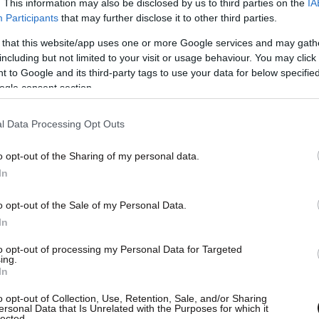
. This information may also be disclosed by us to third parties on the
IA
Participants
that may further disclose it to other third parties.
 that this website/app uses one or more Google services and may gath
including but not limited to your visit or usage behaviour. You may click 
 to Google and its third-party tags to use your data for below specifi
ogle consent section.
l Data Processing Opt Outs
o opt-out of the Sharing of my personal data.
In
o opt-out of the Sale of my Personal Data.
In
to opt-out of processing my Personal Data for Targeted
ing.
In
o opt-out of Collection, Use, Retention, Sale, and/or Sharing
ersonal Data that Is Unrelated with the Purposes for which it
lected.