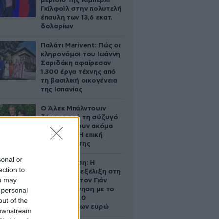
μερίδιο της Κίμπερλι
Γκίλφοϊλ στην πολυτελή
έπαυλη των 13,6 εκατ.
δολαρίων
Παλάτι Marivent: Πώς οι
κληρονόμοι του Ιωάννη
Σαριδάκη αφαίρεσαν
1.300 έργα τέχνης από
τη βασιλική οικογένεια
της Ισπανίας
Ο Άλεκ Μπάλντουιν
ζήτησε από τη σύζυγό
του να κάνουν ακόμα
ένα παιδί – Η επική
αντίδρασή της
sonal or
Αθηνά Ωνάση: Η
ection to
απρόσμενη εξέλιξη στη
ou may
διαμάχη με τον Γιάν
Τοπς – Η κίνηση με το
 personal
άλογο των 10
out of the
εκατομμυρίων ευρώ
 downstream