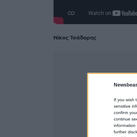
Νίκος Τσάδαρης
Newsbeast
If you wish 
sensitive in
confirm you
continue se
information 
further disc