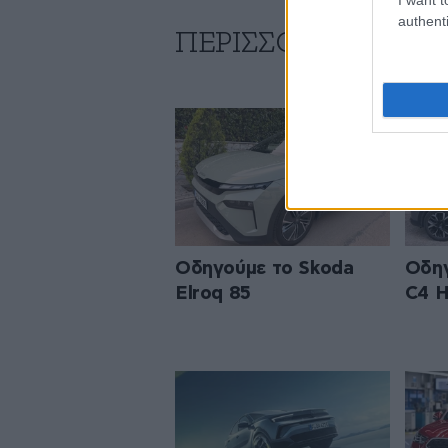
authenti
ΠΕΡΙΣΣΟΤΕΡΑ ΑΠΟ
Οδηγούμε το Skoda
Οδηγ
Elroq 85
C4 H