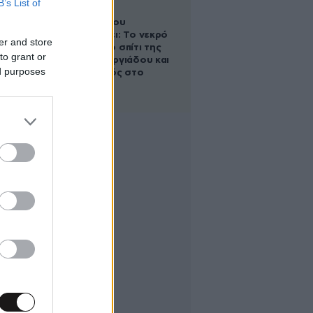
B’s List of
Ο Στράτος
Τζώρτζογλου
αποκαλύπτει: Το νεκρό
er and store
έμβρυο στο σπίτι της
to grant or
Μαρίας Γεωργιάδου και
ed purposes
ο εγκλεισμός στο
ψυχιατρείο