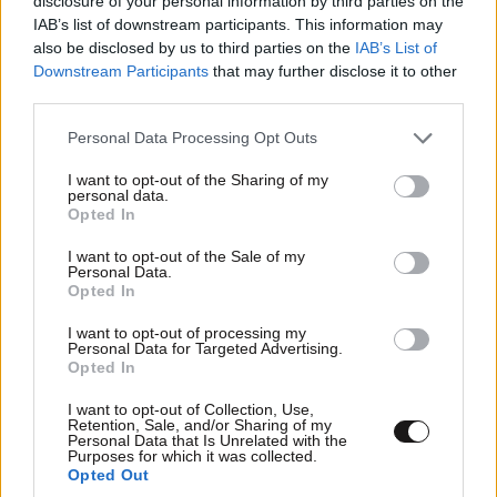
disclosure of your personal information by third parties on the
IAB’s list of downstream participants. This information may
also be disclosed by us to third parties on the
IAB’s List of
Downstream Participants
that may further disclose it to other
third parties.
Please note that this website/app uses one or more Google
Personal Data Processing Opt Outs
Περικοπή 8.000 θέσεων εργασίας έως το τέλος
services and may gather and store information including but
not limited to your visit or usage behaviour. You may click to
I want to opt-out of the Sharing of my
του 2028 αποφάσισε η BMW – Στόχος η
personal data.
grant or deny consent to Google and its third-party tags to
εξοικονόμηση ενός δισεκατομμυρίου ευρώ
Opted In
use your data for below specified purposes in below Google
consent section.
I want to opt-out of the Sale of my
Personal Data.
Opted In
I want to opt-out of processing my
Personal Data for Targeted Advertising.
Opted In
I want to opt-out of Collection, Use,
Retention, Sale, and/or Sharing of my
Personal Data that Is Unrelated with the
Purposes for which it was collected.
Opted Out