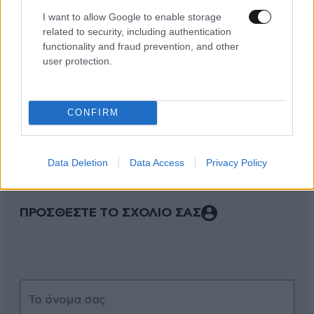
I want to allow Google to enable storage
related to security, including authentication
functionality and fraud prevention, and other
user protection.
ΣΧΌΛΙΑ ΑΝΑΓΝΩΣΤΏΝ
0
CONFIRM
Data Deletion
Data Access
Privacy Policy
ΠΡΟΣΘΕΣΤΕ ΤΟ ΣΧΟΛΙΟ ΣΑΣ