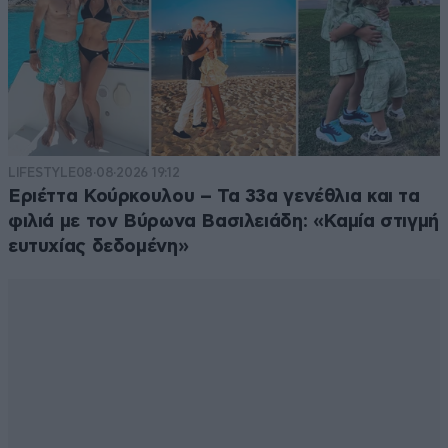
LIFESTYLE
08·08·2026 19:12
Εριέττα Κούρκουλου – Τα 33α γενέθλια και τα
φιλιά με τον Βύρωνα Βασιλειάδη: «Καμία στιγμή
ευτυχίας δεδομένη»