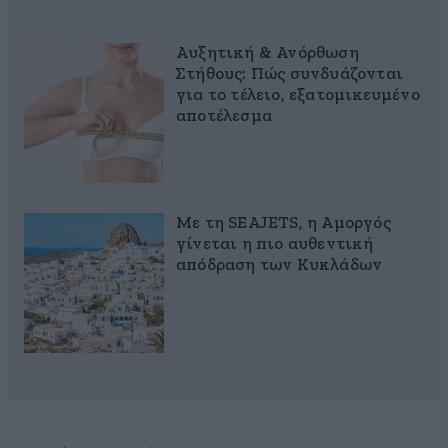
Αυξητική & Ανόρθωση
Στήθους: Πώς συνδυάζονται
για το τέλειο, εξατομικευμένο
αποτέλεσμα
Με τη SEAJETS, η Αμοργός
γίνεται η πιο αυθεντική
απόδραση των Κυκλάδων