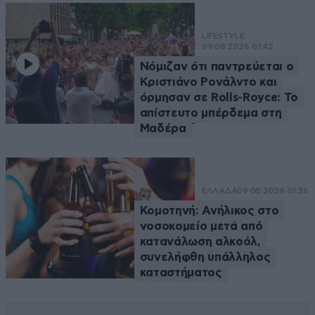
LIFESTYLE
09·08·2026 01:42
Νόμιζαν ότι παντρεύεται ο
Κριστιάνο Ρονάλντο και
όρμησαν σε Rolls-Royce: Το
απίστευτο μπέρδεμα στη
Μαδέρα
ΕΛΛΑΔΑ
09·08·2026 01:36
Κομοτηνή: Ανήλικος στο
νοσοκομείο μετά από
κατανάλωση αλκοόλ,
συνελήφθη υπάλληλος
καταστήματος