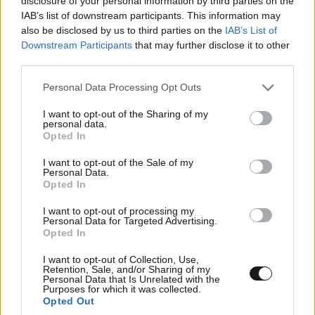
disclosure of your personal information by third parties on the
IAB’s list of downstream participants. This information may
also be disclosed by us to third parties on the
IAB’s List of
Downstream Participants
that may further disclose it to other
third parties.
LIFESTYLE
08·08·2026 22:48
Please note that this website/app uses one or more Google
Personal Data Processing Opt Outs
Περικλής Κονδυλάτος: Οι πρώτες φωτογραφίες
services and may gather and store information including but
με τη σύντροφό του Ελίνα από τις διακοπές
not limited to your visit or usage behaviour. You may click to
I want to opt-out of the Sharing of my
personal data.
τους
grant or deny consent to Google and its third-party tags to
Opted In
use your data for below specified purposes in below Google
consent section.
I want to opt-out of the Sale of my
Personal Data.
Opted In
I want to opt-out of processing my
Personal Data for Targeted Advertising.
Opted In
I want to opt-out of Collection, Use,
Retention, Sale, and/or Sharing of my
Personal Data that Is Unrelated with the
Purposes for which it was collected.
Opted Out