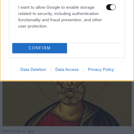
I want to allow Google to enable storage
ΚΟΣΜΟΣ
09·08·2026 01:24
related to security, including authentication
Αναστασία Ισαάκ: «Πριν καν γεννηθώ, μου
functionality and fraud prevention, and other
στέρησαν την αγκαλιά του πατέρα μου» – Ρίγη
user protection.
συγκίνησης στο Παραλίμνι Κύπρου
CONFIRM
Data Deletion
Data Access
Privacy Policy
ΕΛΛΑΔΑ
2 ω. πριν