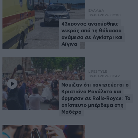
ΕΛΛΑΔΑ
09·08·2026 02:00
43χρονος ανασύρθηκε
νεκρός από τη θάλασσα
ανάμεσα σε Αγκίστρι και
Αίγινα
LIFESTYLE
09·08·2026 01:42
Νόμιζαν ότι παντρεύεται ο
Κριστιάνο Ρονάλντο και
όρμησαν σε Rolls-Royce: Το
απίστευτο μπέρδεμα στη
Μαδέρα