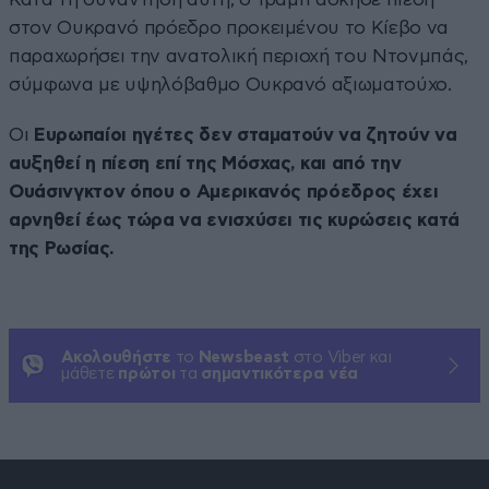
στον Ουκρανό πρόεδρο προκειμένου το Κίεβο να
παραχωρήσει την ανατολική περιοχή του Ντονμπάς,
σύμφωνα με υψηλόβαθμο Ουκρανό αξιωματούχο.
Οι
Ευρωπαίοι ηγέτες δεν σταματούν να ζητούν να
αυξηθεί η πίεση επί της Μόσχας, και από την
Ουάσινγκτον όπου ο Αμερικανός πρόεδρος έχει
αρνηθεί έως τώρα να ενισχύσει τις κυρώσεις κατά
της Ρωσίας.
Ακολουθήστε
το
Newsbeast
στο Viber και
μάθετε
πρώτοι
τα
σημαντικότερα νέα