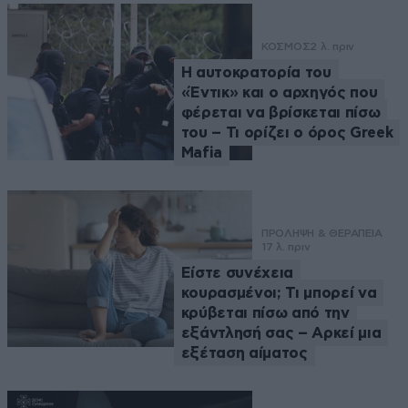
ΚΟΣΜΟΣ
2 λ. πριν
Η αυτοκρατορία του
«Έντικ» και ο αρχηγός που
φέρεται να βρίσκεται πίσω
του – Τι ορίζει ο όρος Greek
Mafia
ΠΡΟΛΗΨΗ & ΘΕΡΑΠΕΙΑ
17 λ. πριν
Είστε συνέχεια
κουρασμένοι; Τι μπορεί να
κρύβεται πίσω από την
εξάντλησή σας – Αρκεί μια
εξέταση αίματος