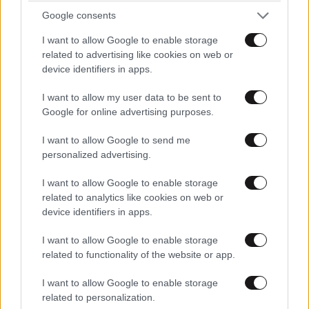
Google consents
I want to allow Google to enable storage
LIFESTYLE
08·08·2026 09:01
related to advertising like cookies on web or
Νία Βαρντάλος – Σπύρος Κατσαγάνης: Μια
device identifiers in apps.
σχέση που θυμίζει σενάριο ταινίας και μετρά
πάνω από τέσσερα χρόνια
I want to allow my user data to be sent to
Google for online advertising purposes.
I want to allow Google to send me
personalized advertising.
I want to allow Google to enable storage
related to analytics like cookies on web or
device identifiers in apps.
I want to allow Google to enable storage
related to functionality of the website or app.
I want to allow Google to enable storage
related to personalization.