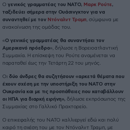
Ο
γενικός γραμματέας του ΝΑΤΟ,
Μαρκ Ρούτε
,
ταξιδεύει σήμερα στην Ουάσινγκτον για να
συναντηθεί με τον
Ντόναλντ Τραμπ
, σύμφωνα με
ανακοίνωση της ομάδας του.
«
Ο γενικός γραμματέας θα συναντήσει τον
Αμερικανό πρόεδρο
», δήλωσε η Βορειοατλαντική
Συμμαχία. Η επίσκεψη του Ρούτε αναμένεται να
παραταθεί έως την Τετάρτη 22 του μηνός.
Οι
δύο άνδρες θα συζητήσουν «αρκετά θέματα που
έχουν σχέση με την υποστήριξη του ΝΑΤΟ στην
Ουκρανία και με τις προσπάθειες που καταβάλλουν
οι ΗΠΑ για διαρκή ειρήνη»,
δήλωσε εκπρόσωπος της
Συμμαχίας στο Γαλλικό Πρακτορείο.
Ο επικεφαλής του ΝΑΤΟ καλλιεργεί εδώ και πολύ
καιρό τη σχέση του με τον Ντόναλντ Τραμπ, με