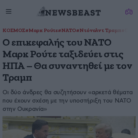
ΚΟΣΜΟΣ
#Μαρκ Ρούτε
#ΝΑΤΟ
#Ντόναλντ Τραμπ
#Πόλε
Ο επικεφαλής του ΝΑΤΟ
Μαρκ Ρούτε ταξιδεύει στις
ΗΠΑ – Θα συναντηθεί με τον
Τραμπ
Οι δύο άνδρες θα συζητήσουν «αρκετά θέματα
που έχουν σχέση με την υποστήριξη του ΝΑΤΟ
στην Ουκρανία»