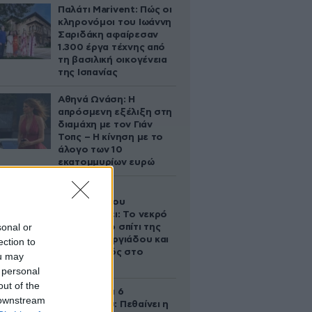
Παλάτι Marivent: Πώς οι
κληρονόμοι του Ιωάννη
Σαριδάκη αφαίρεσαν
1.300 έργα τέχνης από
τη βασιλική οικογένεια
της Ισπανίας
Αθηνά Ωνάση: Η
απρόσμενη εξέλιξη στη
διαμάχη με τον Γιάν
Τοπς – Η κίνηση με το
άλογο των 10
εκατομμυρίων ευρώ
Ο Στράτος
Τζώρτζογλου
αποκαλύπτει: Το νεκρό
sonal or
έμβρυο στο σπίτι της
Μαρίας Γεωργιάδου και
ection to
ο εγκλεισμός στο
ou may
ψυχιατρείο
 personal
out of the
Σαν σήμερα 6
 downstream
Αυγούστου: Πεθαίνει η