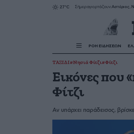
Αστέριος, Ν
Σήμερα
γιορτάζουν:
ΡΟΗ ΕΙΔΗΣΕΩΝ
ΕΛ
ΤΑΞΙΔΙ
#Νησιά Φίτζι
#Φίτζι
Εικόνες που «
Φίτζι
Αν υπάρχει παράδεισος, βρίσκ