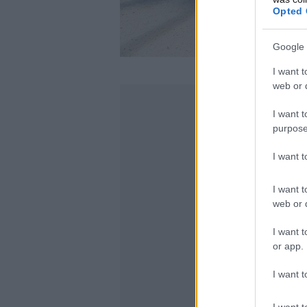
Opted 
Google 
I want t
web or d
I want t
purpose
I want 
I want t
web or d
I want t
or app.
I want t
I want t