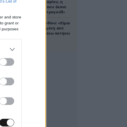
B’s List of
Ρίτα Σακελλαρίου, η
λαϊκή ντίβα που έκανε
τη ζωή της τραγούδι
er and store
to grant or
Μαρία Κορινθίου: «Είμαι
πιο ευτυχισμένη από
ed purposes
ποτέ – Ναι, έχω πατήσει
φρένο»