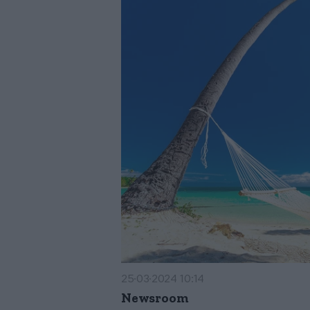
25·03·2024 10:14
Newsroom