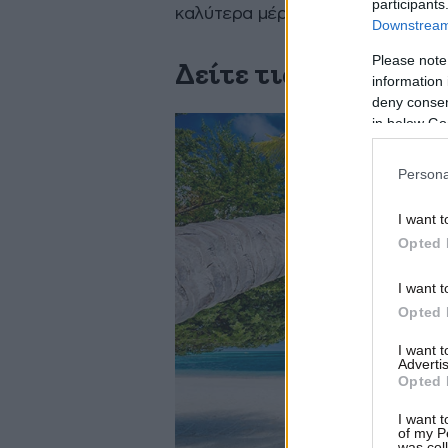
participants
καλύτερα μέρη για surf σε όλο τ
Downstream 
Please note
Δείτε τις φωτογραφ
information 
deny consent
in below Go
Persona
I want t
Opted 
I want t
Opted 
I want 
Advertis
Opted 
I want t
of my P
was col