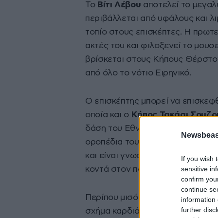
Το
Βίτι Λέβου
αποτελεί το μεγαλ
περιβάλλεται από υφάλους και 
τοπίο στους επισκέπτες. Η πρωτ
ακτές του και φιλοξενεί το μουσ
βρίσκεται στους Κήπους Θέρστον.
από όλο το νότιο Ειρηνικό.
Ο επισκέπτης μπορεί να επισκεφ
οποία και ο
Κήπος Τακάσι Σουζο
δάση του Εθνικού Πάρκου στο Ko
Newsbeast
οροπέδια του Namosi. Το χωριό N
και είναι γνωστό για τις παραδο
If you wish 
sensitive in
κοντά στον ποταμό Ba.
confirm you
continue se
Περίπου μισό μίλι μακριά από το 
information 
further disc
σχήμα καρδιάς των Φίτζι, «Cloud