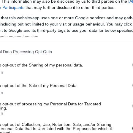
. This information may also be disclosed by us to third parties on the
IA
ον κόσμο
Participants
that may further disclose it to other third parties.
 that this website/app uses one or more Google services and may gath
ίες:
including but not limited to your visit or usage behaviour. You may click 
 to Google and its third-party tags to use your data for below specifi
ogle consent section.
l Data Processing Opt Outs
o opt-out of the Sharing of my personal data.
In
o opt-out of the Sale of my Personal Data.
In
to opt-out of processing my Personal Data for Targeted
ing.
In
o opt-out of Collection, Use, Retention, Sale, and/or Sharing
ersonal Data that Is Unrelated with the Purposes for which it
lected.