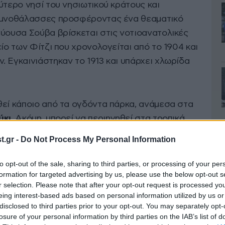
ύτερο νησί του νησιωτικού κράτους και
λιμνοθάλασσες προσφέροντας ένα θεαματικό
εύουσα Σούβα βρίσκεται στις νοτιοανατολικές
είο των Φίτζι που χρονολογείται από το 1904 και
 Εγκαινιάστηκαν το 1913 και υπάρχει χλωρίδα
θεί κάποιο από τα ογδόντα πάρκα, ανάμεσα στα
ύκι
. Ακόμη, μπορεί να περιηγηθεί στα τροπικά
royanitu και στον ειδυλλιακό ποταμό Navua στα
.gr -
Do Not Process My Personal Information
avala βρίσκεται στο Viti Levu, είναι 200 χρόνων
σιακές του καλύβες και τη γραφική τοποθεσία
to opt-out of the sale, sharing to third parties, or processing of your per
formation for targeted advertising by us, please use the below opt-out s
r selection. Please note that after your opt-out request is processed y
eing interest-based ads based on personal information utilized by us or
Tavarua, βρίσκεται το μικροσκοπικό νησί σε
disclosed to third parties prior to your opt-out. You may separately opt-
losure of your personal information by third parties on the IAB’s list of
break» το οποίο γενικά θεωρείται ένα απο τα