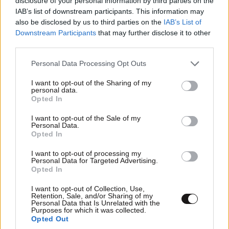
disclosure of your personal information by third parties on the
IAB’s list of downstream participants. This information may
also be disclosed by us to third parties on the
IAB’s List of
Downstream Participants
that may further disclose it to other
third parties.
Please note that this website/app uses one or more Google
Personal Data Processing Opt Outs
services and may gather and store information including but
not limited to your visit or usage behaviour. You may click to
I want to opt-out of the Sharing of my
personal data.
grant or deny consent to Google and its third-party tags to
Opted In
use your data for below specified purposes in below Google
LIFESTYLE
06·08·2026 12:46
consent section.
Μαρία Κορινθίου: «Είμαι πιο ευτυχισμένη από
I want to opt-out of the Sale of my
Personal Data.
ποτέ – Ναι, έχω πατήσει φρένο»
Opted In
I want to opt-out of processing my
Personal Data for Targeted Advertising.
Opted In
I want to opt-out of Collection, Use,
Retention, Sale, and/or Sharing of my
Personal Data that Is Unrelated with the
Purposes for which it was collected.
Opted Out