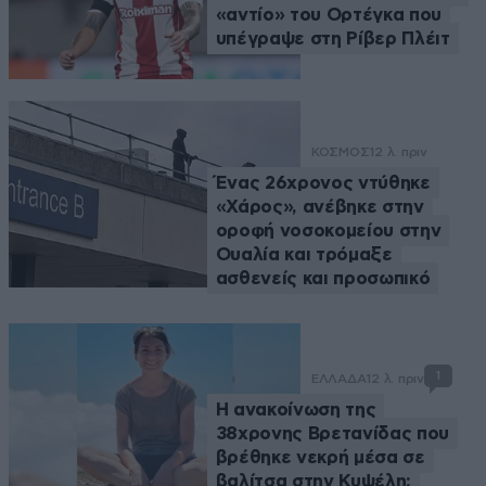
«αντίο» του Ορτέγκα που
υπέγραψε στη Ρίβερ Πλέιτ
ΚΟΣΜΟΣ
12 λ. πριν
Ένας 26χρονος ντύθηκε
«Χάρος», ανέβηκε στην
οροφή νοσοκομείου στην
Ουαλία και τρόμαξε
ασθενείς και προσωπικό
1
ΕΛΛΑΔΑ
12 λ. πριν
Η ανακοίνωση της
38χρονης Βρετανίδας που
βρέθηκε νεκρή μέσα σε
βαλίτσα στην Κυψέλη: