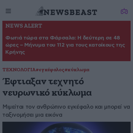
NEWS ALERT
Φωτιά τώρα στα Φάρσαλα: Η δεύτερη σε 48
ώρες – Μήνυμα του 112 για τους κατοίκους της
Κρήνης
ΤΕΧΝΟΛΟΓΙΑ
#εγκέφαλος
#κύκλωμα
Έφτιαξαν τεχνητό
νευρωνικό κύκλωμα
Μιμείται τον ανθρώπινο εγκέφαλο και μπορεί να
ταξινομήσει μια εικόνα