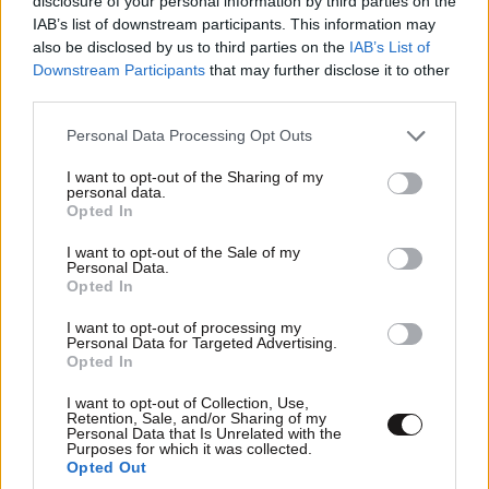
disclosure of your personal information by third parties on the
χωρητικότητα 80.000 θέσεων η οποία μπορεί να
IAB’s list of downstream participants. This information may
επεκταθεί στις 105.000 θέσεις.
also be disclosed by us to third parties on the
IAB’s List of
Downstream Participants
that may further disclose it to other
Κάνσας Σίτι
third parties.
Please note that this website/app uses one or more Google
Στάδιο Arrowhead
Personal Data Processing Opt Outs
services and may gather and store information including but
not limited to your visit or usage behaviour. You may click to
I want to opt-out of the Sharing of my
personal data.
grant or deny consent to Google and its third-party tags to
Opted In
use your data for below specified purposes in below Google
consent section.
I want to opt-out of the Sale of my
Personal Data.
Opted In
I want to opt-out of processing my
Personal Data for Targeted Advertising.
Opted In
I want to opt-out of Collection, Use,
Retention, Sale, and/or Sharing of my
Personal Data that Is Unrelated with the
Purposes for which it was collected.
Opted Out