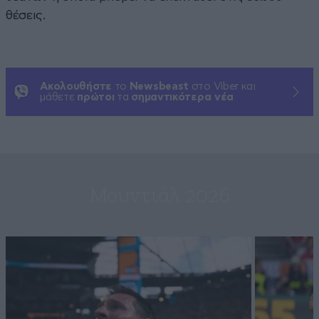
θέσεις.
Ακολουθήστε
το
Newsbeast
στο Viber και
μάθετε
πρώτοι
τα
σημαντικότερα νέα
Μουντιάλ 2026