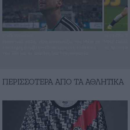
07·08·2026 21:08
03·08·2026 12
Μουντιάλ 2026: «Θα ανατινάξω τον Μέσι με
ΜΜΕ Γαλλία
τέσσερις βόμβες»-Οι απόρρητες εκθέσεις
τη Χρυσή Μ
του FBI και οι απειλές για τρομοκρατία
ΠΕΡΙΣΣΟΤΕΡΑ ΑΠΟ ΤA ΑΘΛΗΤΙΚΑ