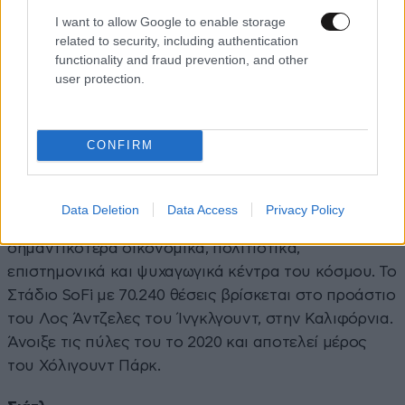
I want to allow Google to enable storage
related to security, including authentication
functionality and fraud prevention, and other
user protection.
CONFIRM
Το Λος Άντζελες, είναι η δεύτερη μεγαλύτερη πόλη
των ΗΠΑ και η μεγαλύτερη σε πληθυσμό πόλη στην
πολιτεία της Καλιφόρνια, με περίπου 4,04
Data Deletion
Data Access
Privacy Policy
εκατομμύρια κατοίκους. Αποτελεί ένα από τα
σημαντικότερα οικονομικά, πολιτιστικά,
επιστημονικά και ψυχαγωγικά κέντρα του κόσμου. Το
Στάδιο SoFi με 70.240 θέσεις βρίσκεται στο προάστιο
του Λος Άντζελες του Ίνγκλγουντ, στην Καλιφόρνια.
Άνοιξε τις πύλες του το 2020 και αποτελεί μέρος
του Χόλιγουντ Πάρκ.