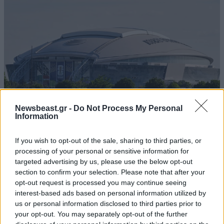
Newsbeast.gr -
Do Not Process My Personal
Information
If you wish to opt-out of the sale, sharing to third parties, or
Το Ντάλας είναι τρίτη μεγαλύτερη πόλη του Τέξας με
processing of your personal or sensitive information for
εκτιμώμενο πληθυσμό 1.348.886 κατοίκους. Αποτελεί
targeted advertising by us, please use the below opt-out
section to confirm your selection. Please note that after your
από τα σημαντικότερα βιομηχανικά και
opt-out request is processed you may continue seeing
χρηματοοικονομικά κέντρα στις Ηνωμένες
interest-based ads based on personal information utilized by
Πολιτείες. Το Στάδιο AT&T έχει ανασυρόμενη οροφή
us or personal information disclosed to third parties prior to
και η κατασκευή του ολοκληρώθηκε το 2009. Έχει
your opt-out. You may separately opt-out of the further