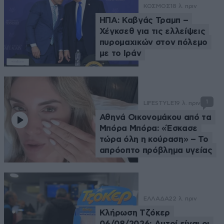
ΚΟΣΜΟΣ
18 λ. πριν
ΗΠΑ: Καβγάς Τραμπ –
Χέγκσεθ για τις ελλείψεις
πυρομαχικών στον πόλεμο
με το Ιράν
1
LIFESTYLE
19 λ. πριν
Αθηνά Οικονομάκου από τα
Μπόρα Μπόρα: «Έσκασε
τώρα όλη η κούραση» – Το
απρόοπτο πρόβλημα υγείας
ΕΛΛΑΔΑ
22 λ. πριν
Κλήρωση Τζόκερ
06/08/2026: Αυτοί είναι οι