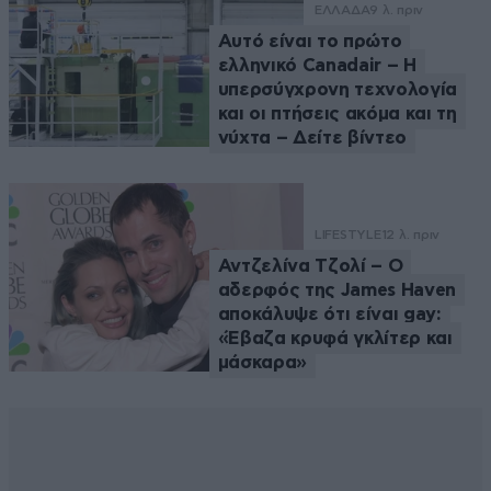
ΕΛΛΑΔΑ
9 λ. πριν
Αυτό είναι το πρώτο
ελληνικό Canadair – Η
υπερσύγχρονη τεχνολογία
και οι πτήσεις ακόμα και τη
νύχτα – Δείτε βίντεο
LIFESTYLE
12 λ. πριν
Αντζελίνα Τζολί – Ο
αδερφός της James Haven
αποκάλυψε ότι είναι gay:
«Έβαζα κρυφά γκλίτερ και
μάσκαρα»