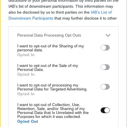
disclosure of your personal information by third parties on the
IAB’s list of downstream participants. This information may
also be disclosed by us to third parties on the
IAB’s List of
Downstream Participants
that may further disclose it to other
third parties.
ΕΛΛΑΔΑ
06·08·2026 00:09
Please note that this website/app uses one or more Google
Σαν σήμερα 6 Αυγούστου: Πεθαίνει η Ρίτα
Personal Data Processing Opt Outs
services and may gather and store information including but
Σακελλαρίου, η λαϊκή ντίβα που έκανε τη ζωή
not limited to your visit or usage behaviour. You may click to
I want to opt-out of the Sharing of my
της τραγούδι
personal data.
grant or deny consent to Google and its third-party tags to
Opted In
use your data for below specified purposes in below Google
consent section.
I want to opt-out of the Sale of my
Personal Data.
Opted In
I want to opt-out of processing my
Personal Data for Targeted Advertising.
Opted In
I want to opt-out of Collection, Use,
Retention, Sale, and/or Sharing of my
Personal Data that Is Unrelated with the
Purposes for which it was collected.
Opted Out