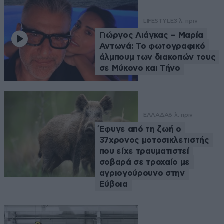
LIFESTYLE
3 λ. πριν
Γιώργος Λιάγκας – Μαρία
Αντωνά: Το φωτογραφικό
άλμπουμ των διακοπών τους
σε Μύκονο και Τήνο
ΕΛΛΑΔΑ
6 λ. πριν
Έφυγε από τη ζωή ο
37χρονος μοτοσικλετιστής
που είχε τραυματιστεί
σοβαρά σε τροχαίο με
αγριογούρουνο στην
Εύβοια