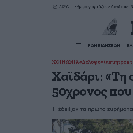
Αστέριος, Ν
Σήμερα
γιορτάζουν:
ΡΟΗ ΕΙΔΗΣΕΩΝ
ΕΛ
ΚΟΙΝΩΝΙΑ
#Δολοφονία
#μητροκτ
Χαϊδάρι: «Τη 
50χρονος που
Τι έδειξαν τα πρώτα ευρήματα