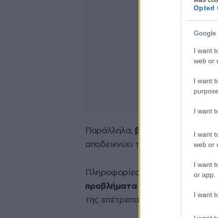
Opted 
Google 
I want t
web or d
I want t
purpose
I want 
Παράλληλα,
βρέθηκε και αμυντι
I want t
αποδεικνύει την προσπάθειά της 
web or d
I want t
Πληροφορίες αναφέρουν ότι
ο δ
or app.
προβλήματα ενώ η μητέρα του 
I want t
της επέτρεπαν να βγαίνει από το 
I want t