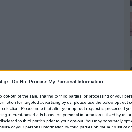
.gr -
Do Not Process My Personal Information
to opt-out of the sale, sharing to third parties, or processing of your per
καστική εξέταση
formation for targeted advertising by us, please use the below opt-out s
r selection. Please note that after your opt-out request is processed y
eing interest-based ads based on personal information utilized by us or
τροδικαστική εξέταση
στη σορό της 84χρονης
disclosed to third parties prior to your opt-out. You may separately opt-
πή «
Αλήθειες με τη Ζήνα
», ότι ο γιος αφαίρεσε
losure of your personal information by third parties on the IAB’s list of