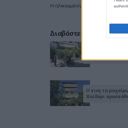
Η ηλικιωμένη έχει ακόμη έναν γιο,
authenti
Διαβάστε σχετικά
«Σκότωσα τη μητέ
ίδιος στην ΕΛ.ΑΣ.
Ο γιος τη μαχαίρω
Χαϊδάρι προσπάθη