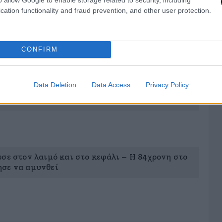
 ο οποίος ζει σε άλλο σπίτι.
cation functionality and fraud prevention, and other user protection.
CONFIRM
Data Deletion
Data Access
Privacy Policy
ρα μου» – Τραγωδία στο Χαϊδάρι, τηλεφώνησε ο
σε στον λαιμό και στο κεφάλι – Η 84χρονη στο
σε να αμυνθεί