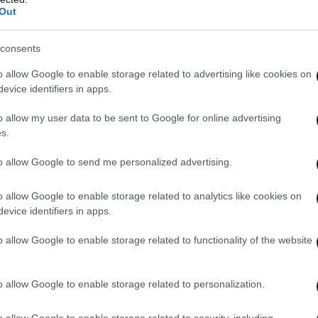
Out
consents
o allow Google to enable storage related to advertising like cookies on
evice identifiers in apps.
o allow my user data to be sent to Google for online advertising
s.
to allow Google to send me personalized advertising.
κό τραύμα στη σορό της
, πράγμα το οποίο
o allow Google to enable storage related to analytics like cookies on
να αμυνθεί για να προστατευθεί.
evice identifiers in apps.
o allow Google to enable storage related to functionality of the website
ράστης αντιμετωπίζει ψυχολογικά
είχε σοβαρά προβλήματα υγείας
, τα οποία δεν
o allow Google to enable storage related to personalization.
σπίτι.
o allow Google to enable storage related to security, including