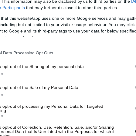
αχαιριά στον λαιμό, ενώ στο κεφάλι της
. This information may also be disclosed by us to third parties on the
IA
Participants
that may further disclose it to other third parties.
ατα από μαχαίρι.
 that this website/app uses one or more Google services and may gath
including but not limited to your visit or usage behaviour. You may click 
 to Google and its third-party tags to use your data for below specifi
ogle consent section.
l Data Processing Opt Outs
o opt-out of the Sharing of my personal data.
In
o opt-out of the Sale of my Personal Data.
In
to opt-out of processing my Personal Data for Targeted
ing.
In
o opt-out of Collection, Use, Retention, Sale, and/or Sharing
ersonal Data that Is Unrelated with the Purposes for which it
lected.