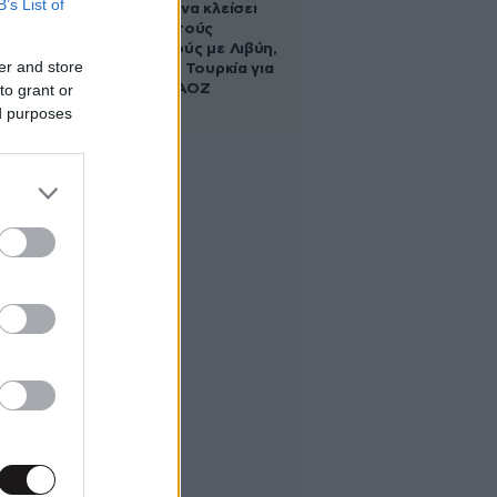
B’s List of
κυβέρνηση να κλείσει
τους ανοιχτούς
λογαριασμούς με Λιβύη,
er and store
Αλβανία και Τουρκία για
to grant or
τη χάραξη ΑΟΖ
ed purposes