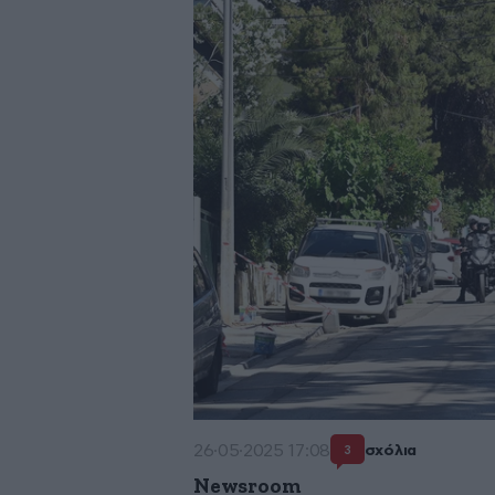
26·05·2025 17:08
σχόλια
3
Newsroom