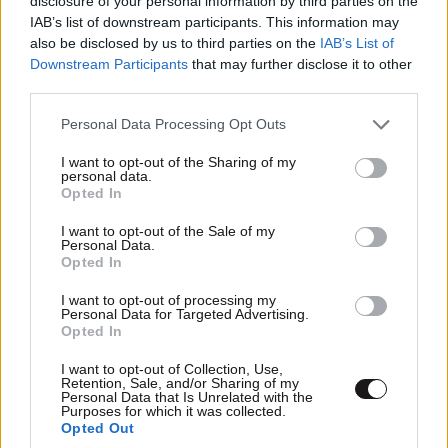
disclosure of your personal information by third parties on the
IAB’s list of downstream participants. This information may
also be disclosed by us to third parties on the
IAB’s List of
Downstream Participants
that may further disclose it to other
third parties.
Please note that this website/app uses one or more Google
Personal Data Processing Opt Outs
services and may gather and store information including but
not limited to your visit or usage behaviour. You may click to
I want to opt-out of the Sharing of my
personal data.
grant or deny consent to Google and its third-party tags to
Opted In
use your data for below specified purposes in below Google
consent section.
I want to opt-out of the Sale of my
Personal Data.
Opted In
I want to opt-out of processing my
Personal Data for Targeted Advertising.
Opted In
I want to opt-out of Collection, Use,
Retention, Sale, and/or Sharing of my
Personal Data that Is Unrelated with the
Purposes for which it was collected.
Opted Out