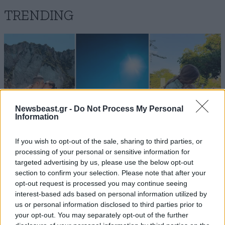
TRENDING
Newsbeast.gr -
Do Not Process My Personal
Information
If you wish to opt-out of the sale, sharing to third parties, or
processing of your personal or sensitive information for
targeted advertising by us, please use the below opt-out
section to confirm your selection. Please note that after your
LIFESTYLE
2 ω. πριν
opt-out request is processed you may continue seeing
Εριέττα Κούρκουλου – Τα 33α γενέθλια και τα
interest-based ads based on personal information utilized by
us or personal information disclosed to third parties prior to
φιλιά με τον Βύρωνα Βασιλειάδη: «Καμία στιγμή
your opt-out. You may separately opt-out of the further
ευτυχίας δεδομένη»