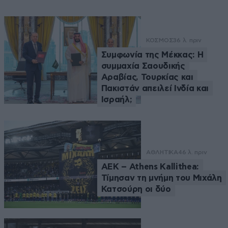
ΚΟΣΜΟΣ
36 λ. πριν
Συμφωνία της Μέκκας: Η
συμμαχία Σαουδικής
Αραβίας, Τουρκίας και
Πακιστάν απειλεί Ινδία και
Ισραήλ;
ΑΘΛΗΤΙΚΑ
46 λ. πριν
ΑΕΚ – Athens Kallithea:
Τίμησαν τη μνήμη του Μιχάλη
Κατσούρη οι δύο