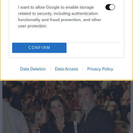
I want to allow Google to enable storage
related to security, including authentication
functionality and fraud prevention, and other
user protection.
ΟΙΚΟΝΟΜΙΑ
08·08·2026 13:03
CONFIRM
Ποιοι φορολογούμενοι θα λάβουν email ή
τηλεφώνημα από την ΑΑΔΕ για φορολογικές
εκκρεμότητες
Data Deletion
Data Access
Privacy Policy