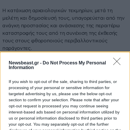
Η κατάχωση αρχαιολογικών τεκμηρίων, μετά τη
μελέτη και δημοσίευσή τους, υπαγορεύεται από την
ανάγκη προστασίας και ανάσχεσης της περαιτέρω
καταστροφής τους από τη συνέχιση της έκθεσής
τους στους φθοροποιούς περιβαλλοντικούς
παράγοντες.
Είναι μια δόκιμη μέθοδος, η οποία, επιπροσθέτως,
Newsbeast.gr -
Do Not Process My Personal
Information
απαιτείται και επιβάλλεται από τα διεθνή
κανονιστικά κείμενα αρχαιολογικής μνημειακής
If you wish to opt-out of the sale, sharing to third parties, or
προστασίας. Επιπλέον, στην περίπτωση της οδού
processing of your personal or sensitive information for
Παναθηναίων προηγήθηκε φωτογραμμετρική
targeted advertising by us, please use the below opt-out
αποτύπωση υψηλής ακρίβειας.
section to confirm your selection. Please note that after your
opt-out request is processed you may continue seeing
interest-based ads based on personal information utilized by
9. Η Μενδώνη ετοίμασε ειδική μαρμάρινη επιγραφή
us or personal information disclosed to third parties prior to
με το όνομά της στην Ακρόπολη
your opt-out. You may separately opt-out of the further