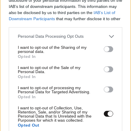
disclosure of your personal information by third parties on the
H πραγματικότητα είναι ότι καμία επιγραφή με το
IAB’s list of downstream participants. This information may
όνομα της υπουργού Πολιτισμού δεν θα αναρτηθεί
also be disclosed by us to third parties on the
IAB’s List of
Downstream Participants
that may further disclose it to other
επί του Βράχου της Ακροπόλεως όπως πιστοποιείται
third parties.
και από τις σχετικές πινακίδες που δόθηκαν στη
δημοσιότητα.
Please note that this website/app uses one or more Google
Personal Data Processing Opt Outs
services and may gather and store information including but
not limited to your visit or usage behaviour. You may click to
I want to opt-out of the Sharing of my
Ο ΣΥΡΙΖΑ, που στα 4,5 χρόνια της διακυβέρνησής
personal data.
grant or deny consent to Google and its third-party tags to
του δεν έκανε απολύτως τίποτε για τον πολιτισμό,
Opted In
use your data for below specified purposes in below Google
στα δύο σχεδόν χρόνια που βρίσκεται στην
consent section.
I want to opt-out of the Sale of my
αντιπολίτευση αναλώνεται σε fake news στην
Personal Data.
Opted In
προσπάθειά του να ακυρώσει τα έργα τα οποία
γίνονται. Τα έργα στην Ακρόπολη τον έχουν
I want to opt-out of processing my
Personal Data for Targeted Advertising.
ξεπεράσει. Αυτό είναι το μήνυμα από τους
Opted In
επισκέπτες του χώρου. Όσο ο χώρος ήταν κλειστός
I want to opt-out of Collection, Use,
είχαν περιθώριο για ασύστολα ψέματα και
Retention, Sale, and/or Sharing of my
διαστρεβλώσεις. Τώρα ΟΧΙ.
Personal Data that Is Unrelated with the
Purposes for which it was collected.
Opted Out
10. Καταστράφηκε αρχαίο μέλος στην Ακρόπολη από