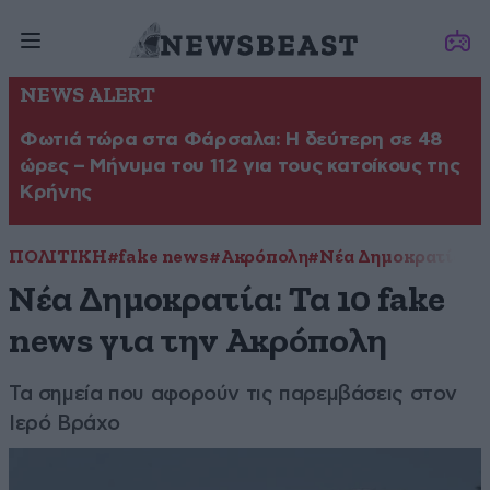
NEWS ALERT
Φωτιά τώρα στα Φάρσαλα: Η δεύτερη σε 48
ώρες – Μήνυμα του 112 για τους κατοίκους της
Κρήνης
ΠΟΛΙΤΙΚΗ
#fake news
#Ακρόπολη
#Νέα Δημοκρατία
Νέα Δημοκρατία: Τα 10 fake
news για την Ακρόπολη
Τα σημεία που αφορούν τις παρεμβάσεις στον
Ιερό Βράχο