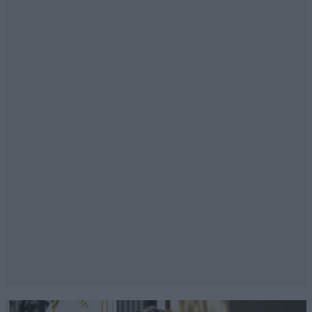
να βλάψουν την αριστερά τόσο στη
Βενεζουέλα όσο και στην Ελλάδα." ___ ΣΕ
ΚΑΛΥΨΑ ΤΩΡΑ ΓΙΑ ΤΗΝ ΑΚΡΟΠΟΛΗ??
Απαντήστε
0
0
Σαν μηχανικός
13·05·2021 12:44
Υπάρχουν απείρων ειδων κονιαμάτων και λόγοι
αναμείξεων. Αυτο που χρησιμοποιήθηκε στην
ακρόπολη εχει τσιμέντο σε ελάχιστη αναλογία,
μόλις 12%. Το τελικό αποτέλεσμα είναι τεχνητός
λίθος, αντίστοιχος με τα υλικά που
χρησιμοποιούνται για τη συμπλήρωση των
άλλων μνημείων. Και αισθητικά άψογο. Ολοι οι
ειδικοί επιβραβευουν την Μενδώνη και τον
Κορρέ. Αξιοι.