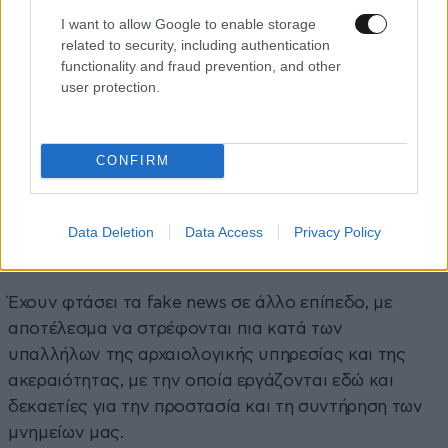
Εκείνοι που διαδίδουν τα fake news -όπως
I want to allow Google to enable storage
related to security, including authentication
αποδεικνύεται από την έκθεση των αρμοδίων
functionality and fraud prevention, and other
αρχαιολόγων- έφτασαν στο σημείο να πλύνουν (!) το
user protection.
θραύσμα, προκειμένου να εξαφανίσουν κάθε
χρωματικό ίχνος χώματος, που είχε εισχωρήσει στη
ρηγμάτωση και να το εμφανίσουν ως κάτι
CONFIRM
διαφορετικό από ό,τι είναι πραγματικά. Ακόμη και οι
φωτογραφίες του σχετικού άρθρου που δημοσίευσε
η εφημερίδα «Αυγή» είναι τραβηγμένες από τέτοια
Data Deletion
Data Access
Privacy Policy
οπτική γωνία, που παραπλανούν.
Έχουν φτάσει τα fake news σε άλλο επίπεδο, με
αποτέλεσμα να στρέφονται πια κατά των
υπαλλήλων της αρχαιολογικής υπηρεσίας και της
ακεραιότητας, με την οποία εργάζονται εδώ και
δεκαετίες για την προστασία και τη συντήρηση των
μνημείων μας.