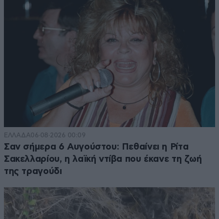
εξωτερικό αυτό γράφουν ΕΛΕΟΣ με τα
ψέματα σας !!!
Απαντήστε
0
0
@Δεν είδαμε
13·05·2021 17:54
Από τη φωτογραφία έκρινες την υφή
του σκυροδέματος;;; Ποιος είσαι ρε
φίλε;; Το αρχιτεκτονικό σκυρόδεμα
ΔΕΝ ΕΙΝΑΙ τσιμέντωμα. Αυτό που
κάνετε είναι ισάξιο του να θέλετε να
ΕΛΛΑΔΑ
06·08·2026 00:09
πείσετε τον κόσμο, ότι η γέφυρα του
Σαν σήμερα 6 Αυγούστου: Πεθαίνει η Ρίτα
οδοντίατρου ΕΧΕΙ ΦΑΝΑΡΙΑ. Αυτά εκεί
Σακελλαρίου, η λαϊκή ντίβα που έκανε τη ζωή
που σε παίρνουν τρολάκι...
της τραγούδι
Απαντήστε
0
0
@@Δεν
13·05·2021