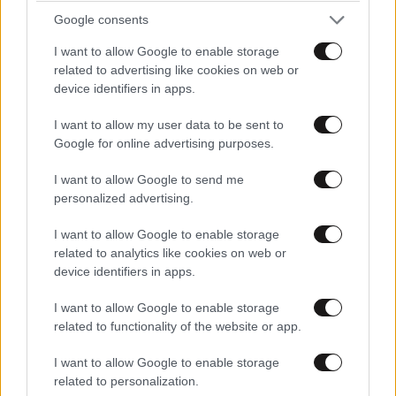
κομπρεσέρ
Google consents
I want to allow Google to enable storage
Η πραγματικότητα είναι ότι σε καμία περίπτωση δεν
related to advertising like cookies on web or
έγινε χρήση κομπρεσέρ ή άλλου μηχανήματος, παρά
device identifiers in apps.
μόνον για το σπάσιμο τσιμεντένιων επιφανειών έξω
I want to allow my user data to be sent to
από τον λυόμενο οικίσκο του ηλεκτρολογείου της
Google for online advertising purposes.
Ακρόπολης, ο οποίος απομακρύνεται. Όλες οι άλλες
εργασίες έγιναν χειρωνακτικά, με την ίδια
I want to allow Google to send me
μεθοδολογία που γίνονται οι αρχαιολογικοί
personalized advertising.
καθαρισμοί και οι ανασκαφές.
I want to allow Google to enable storage
related to analytics like cookies on web or
Το εν λόγω θραύσμα, που δήθεν καταστράφηκε από
device identifiers in apps.
τη χρήση κομπρεσέρ, είναι εξαιρετικά διαβρωμένο
και με ρηγματώσεις σε όλη του την επιφάνεια και
I want to allow Google to enable storage
related to functionality of the website or app.
επλήγη κατά τις εργασίες που έγιναν χειρωνακτικά,
αποκλειστικά και μόνο με τη χρήση αξίνας και
I want to allow Google to enable storage
φτυαριού.
related to personalization.