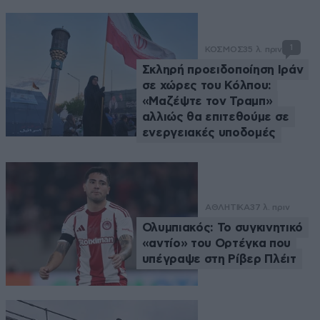
1
ΚΟΣΜΟΣ
35 λ. πριν
Σκληρή προειδοποίηση Ιράν
σε χώρες του Κόλπου:
«Μαζέψτε τον Τραμπ»
αλλιώς θα επιτεθούμε σε
ενεργειακές υποδομές
ΑΘΛΗΤΙΚΑ
37 λ. πριν
Ολυμπιακός: Το συγκινητικό
«αντίο» του Ορτέγκα που
υπέγραψε στη Ρίβερ Πλέιτ