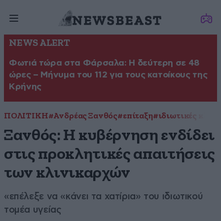
NEWS ALERT
Φωτιά τώρα στα Φάρσαλα: Η δεύτερη σε 48
ώρες – Μήνυμα του 112 για τους κατοίκους της
Κρήνης
ΠΟΛΙΤΙΚΗ
#Ανδρέας Ξανθός
#επίταξη
#ιδιωτικές κλινι
Ξανθός: Η κυβέρνηση ενδίδει
στις προκλητικές απαιτήσεις
των κλινικαρχών
«επέλεξε να «κάνει τα χατίρια» του ιδιωτικού
τομέα υγείας