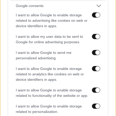
Απαντήστε
0
0
Google consents
I want to allow Google to enable storage
πιες
26·11·2020 08:32
related to advertising like cookies on web or
device identifiers in apps.
σε λιγο ουισκακι με τον κουλη
I want to allow my user data to be sent to
Απαντήστε
0
0
Google for online advertising purposes.
I want to allow Google to send me
personalized advertising.
TRENDING
I want to allow Google to enable storage
related to analytics like cookies on web or
device identifiers in apps.
I want to allow Google to enable storage
related to functionality of the website or app.
I want to allow Google to enable storage
related to personalization.