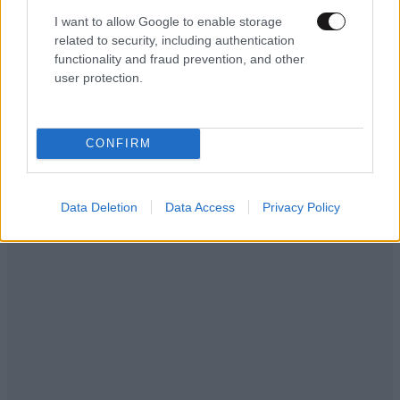
I want to allow Google to enable storage
related to security, including authentication
functionality and fraud prevention, and other
user protection.
LIFESTYLE
06·08·2026 12:46
Μαρία Κορινθίου: «Είμαι πιο ευτυχισμένη από
CONFIRM
ποτέ – Ναι, έχω πατήσει φρένο»
Data Deletion
Data Access
Privacy Policy