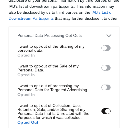
disclosure of your personal information by third parties on the
IAB’s list of downstream participants. This information may
Υπάλληλοι των μεγάλων
25·11·2020
also be disclosed by us to third parties on the
IAB’s List of
23:21
Downstream Participants
that may further disclose it to other
συμφερόντων
third parties.
Η κυβέρνηση είναι στην υπηρεσία των μεγάλων
Please note that this website/app uses one or more Google
Personal Data Processing Opt Outs
συμφερόντων. Αυτοί έκαναν τον ανίκανο Κούλη
services and may gather and store information including but
πρωθυπουργό, αυτοί τον στέλνουν αύριο στο σπίτι
not limited to your visit or usage behaviour. You may click to
I want to opt-out of the Sharing of my
personal data.
του.
grant or deny consent to Google and its third-party tags to
Opted In
use your data for below specified purposes in below Google
Απαντήστε
0
0
consent section.
I want to opt-out of the Sale of my
Personal Data.
Opted In
pan
26·11·2020 02:16
I want to opt-out of processing my
Personal Data for Targeted Advertising.
Όχι μάγκα μου... Το 40% δεν είναι μέτοχοι
Opted In
μεγάλων συμφερόντων.. Όσοι φαγαν τα
δόγματα του Τσίπρα και βολεύτηκαν καλά
I want to opt-out of Collection, Use,
Retention, Sale, and/or Sharing of my
έκαναν και τον ψήφισαν. Οι υπόλοιποι ήπιαμε
Personal Data that Is Unrelated with the
Purposes for which it was collected.
Πορτοκαλάδα αν δε το κατάλαβες.
Opted Out