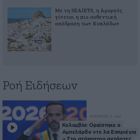
Με τη SEAJETS, η Αμοργός
γίνεται η πιο αυθεντική
απόδραση των Κυκλάδων
Ροή Ειδήσεων
ΚΟΣΜΟΣ
6 λ. πριν
Κολομβία: Ορκίστηκε ο
Αμπελάρδο ντε λα Εσπριέγια
– Στο στόχαστρο αντάρτες