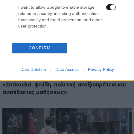
I want to allow Google to enable storage
related to security, including authentication
functionality and fraud prevention, and other
user protection.
CONFIRM
Data Deletion
Data Access
Privacy Policy
ΠΟΛΙΤΙΚΗ
07·08·2026 20:19
Θανάσης Αυγερινός για Καρυστιανού-Γρατσία:
«Σπέκουλα, ψεύδη, πολιτική αναξιοπρέπεια και
ανεπίδεκτες μαθήσεως»