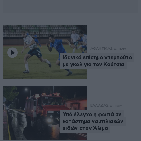
ΑΘΛΗΤΙΚΑ
2 ω. πριν
Ιδανικό επίσημο ντεμπούτο
με γκολ για τον Κούτσια
ΕΛΛΑΔΑ
2 ω. πριν
Υπό έλεγχο η φωτιά σε
κατάστημα ναυτιλιακών
ειδών στον Άλιμο