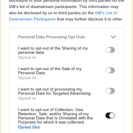
disclosure of your personal information by third parties on the
ΚΟΣΜΟΣ
07·08·2026 23:03
IAB’s list of downstream participants. This information may
Το φαραωνικών διαστάσεων κτίριο που χτίζει ο
also be disclosed by us to third parties on the
IAB’s List of
Έλον Μασκ λέγεται Terafab και θα κοστίσει 16,8
Downstream Participants
that may further disclose it to other
δισ. δολάρια
third parties.
Please note that this website/app uses one or more Google
Personal Data Processing Opt Outs
services and may gather and store information including but
not limited to your visit or usage behaviour. You may click to
I want to opt-out of the Sharing of my
personal data.
grant or deny consent to Google and its third-party tags to
Opted In
use your data for below specified purposes in below Google
consent section.
I want to opt-out of the Sale of my
Personal Data.
Opted In
I want to opt-out of processing my
Personal Data for Targeted Advertising.
Opted In
I want to opt-out of Collection, Use,
Retention, Sale, and/or Sharing of my
Personal Data that Is Unrelated with the
Purposes for which it was collected.
Opted Out