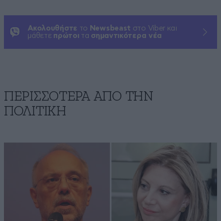
Ακολουθήστε
το
Newsbeast
στο Viber και
μάθετε
πρώτοι
τα
σημαντικότερα νέα
ΠΕΡΙΣΣΟΤΕΡΑ ΑΠΟ ΤΗΝ
ΠΟΛΙΤΙΚΗ