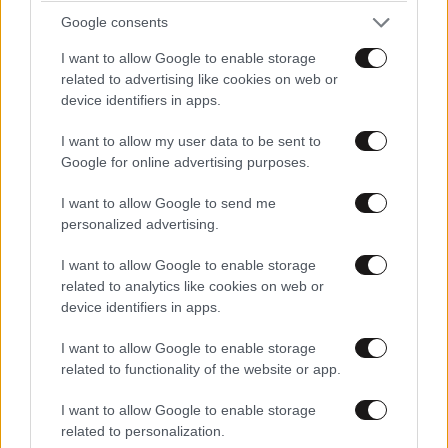
ώθηση του προφανούς. Δηλαδή, έχεις πράγματα τα
Google consents
οποία ξέρεις ότι είναι σε συμπιεσμένο ελατήριο και
I want to allow Google to enable storage
αν τα κάνεις θα σου δώσουν μια αναπτυξιακή
related to advertising like cookies on web or
ώθηση, η οποία βρίσκεται εκεί και την οποία άλλες
device identifiers in apps.
χώρες είχαν ήδη ανακαλύψει.
I want to allow my user data to be sent to
Google for online advertising purposes.
Σας παραπέμπω στην πολιτική για τα Μη Κρατικά
Πανεπιστήμια ή γενικότερα για τη διεθνοποίηση της
I want to allow Google to send me
τριτοβάθμιας εκπαίδευσης. Καταλήξαμε να είμαστε
personalized advertising.
μια χώρα η οποία στέλνει πάρα πολλούς φοιτητές
I want to allow Google to enable storage
στο εξωτερικό, αναντίστοιχα πολλούς με το μέγεθός
related to analytics like cookies on web or
της, χωρίς να λέω ότι αυτό είναι κάτι αρνητικό- και
device identifiers in apps.
εγώ ίδιος έχω σπουδάσει, έχω κάνει ένα κομμάτι των
I want to allow Google to enable storage
σπουδών μου στο εξωτερικό- και πολλοί από εσάς,
related to functionality of the website or app.
αλλά είναι άλλο πράγμα αυτό να είναι επιλογή και
άλλο πράγμα αυτό να είναι ανάγκη, για πολλούς.
I want to allow Google to enable storage
related to personalization.