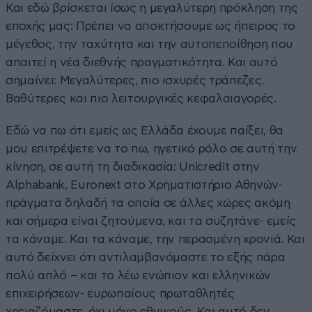
Και εδώ βρίσκεται ίσως η μεγαλύτερη πρόκληση της
εποχής μας: Πρέπει να αποκτήσουμε ως ήπειρος το
μέγεθος, την ταχύτητα και την αυτοπεποίθηση που
απαιτεί η νέα διεθνής πραγματικότητα. Και αυτό
σημαίνει: Μεγαλύτερες, πιο ισχυρές τράπεζες.
Βαθύτερες και πιο λειτουργικές κεφαλαιαγορές.
Εδώ να πω ότι εμείς ως Ελλάδα έχουμε παίξει, θα
μου επιτρέψετε να το πω, ηγετικό ρόλο σε αυτή την
κίνηση, σε αυτή τη διαδικασία: Unicredit στην
Alphabank, Euronext στο Χρηματιστήριο Αθηνών-
πράγματα δηλαδή τα οποία σε άλλες χώρες ακόμη
και σήμερα είναι ζητούμενα, και τα συζητάνε- εμείς
τα κάναμε. Και τα κάναμε, την περασμένη χρονιά. Και
αυτό δείχνει ότι αντιλαμβανόμαστε το εξής πάρα
πολύ απλό – και το λέω ενώπιον και ελληνικών
επιχειρήσεων- ευρωπαίους πρωταθλητές
χρειαζόμαστε, όχι μόνο εθνικούς. Και αυτό δεν