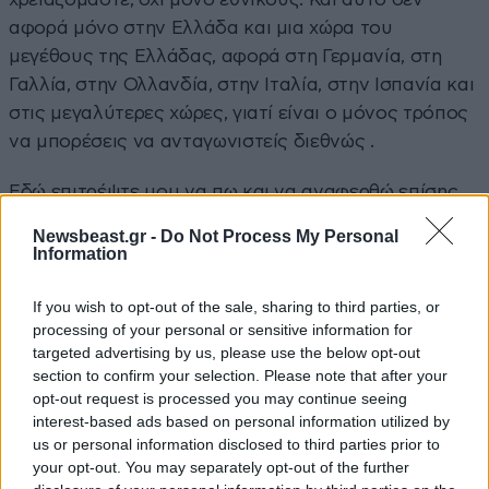
αφορά μόνο στην Ελλάδα και μια χώρα του
μεγέθους της Ελλάδας, αφορά στη Γερμανία, στη
Γαλλία, στην Ολλανδία, στην Ιταλία, στην Ισπανία και
στις μεγαλύτερες χώρες, γιατί είναι ο μόνος τρόπος
να μπορέσεις να ανταγωνιστείς διεθνώς .
Εδώ επιτρέψτε μου να πω και να αναφερθώ επίσης
σε ένα διάγραμμα το οποίο έδειξα στους
Newsbeast.gr -
Do Not Process My Personal
συναδέλφους μου στην τελευταία συνεδρία στην
Information
Eurogroup, το οποίο ήταν το μέσο μέγεθος των
τραπεζών στην Ευρώπη. Και η σύγκρισή τους με τις
If you wish to opt-out of the sale, sharing to third parties, or
processing of your personal or sensitive information for
αντίστοιχες της Αμερικής και της Κίνας είναι πολύ
targeted advertising by us, please use the below opt-out
μικρότερες. Έχουμε λιγότερες συγχωνεύσεις και
section to confirm your selection. Please note that after your
εξαγοράς μετά την μεγάλη κρίση του 2008- 2009
opt-out request is processed you may continue seeing
στην Ευρώπη και οι τεχνολογικές επενδύσεις των
interest-based ads based on personal information utilized by
us or personal information disclosed to third parties prior to
ευρωπαϊκών τραπεζών είναι πολύ μικρότερες από
your opt-out. You may separately opt-out of the further
αυτές που κάνουν μια αμερικάνικη και μια κινέζικη