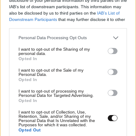
disclosure of your personal information by third parties on the
τράπεζα.
IAB’s list of downstream participants. This information may
also be disclosed by us to third parties on the
IAB’s List of
Έτσι όπως πάει, όμως, και έτσι όπως κινείται η
Downstream Participants
that may further disclose it to other
third parties.
τεχνολογία, πώς θα μπορέσουν να ανταγωνιστούν
παγκοσμίως; Γιατί οι καμπύλες αυτές, το ξέρετε
Please note that this website/app uses one or more Google
Personal Data Processing Opt Outs
καλά, της καινοτομίας, είναι εκθετικές. Εμείς,
services and may gather and store information including but
not limited to your visit or usage behaviour. You may click to
I want to opt-out of the Sharing of my
δυστυχώς, συνήθως, σκεφτόμαστε και δρούμε
personal data.
grant or deny consent to Google and its third-party tags to
γραμμικά. Βλέπουμε τι είχε γίνει το τελευταίο δίμηνο
Opted In
use your data for below specified purposes in below Google
και φανταζόμαστε ότι λίγο πολύ το επόμενο δίμηνο
consent section.
I want to opt-out of the Sale of my
τα πράγματα θα πάνε αντιστοίχως. Δεν συμβαίνει
Personal Data.
Opted In
έτσι. Και δεν συμβαίνει έτσι, ειδικά στην καινοτομία.
Το καλό ποιο είναι με την Ευρώπη; Έχει ένα κοινό
I want to opt-out of processing my
Personal Data for Targeted Advertising.
χαρακτηριστικό με μας, ως Ελλάδα.
Opted In
Όταν ο Κυριάκος Μητσοτάκης έγινε πρωθυπουργός
I want to opt-out of Collection, Use,
Retention, Sale, and/or Sharing of my
το 2019, η αλήθεια είναι ότι είχαμε πολλές ιστορικές
Personal Data that Is Unrelated with the
Purposes for which it was collected.
εκκρεμότητες. Το καλό με τις πολλές ιστορικές
Opted Out
εκκρεμότητες είναι ότι σου δίνουν την αναπτυξιακή