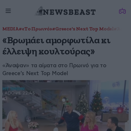
MEDIA
#«Το Πρωινό»
#Greece's Next Top Model
#Άρης 
«Βρωμάει αμορφωτίλα κι
έλλειψη κουλτούρας»
«Άναψαν» τα αίματα στο Πρωινό για το
Greece’s Next Top Model