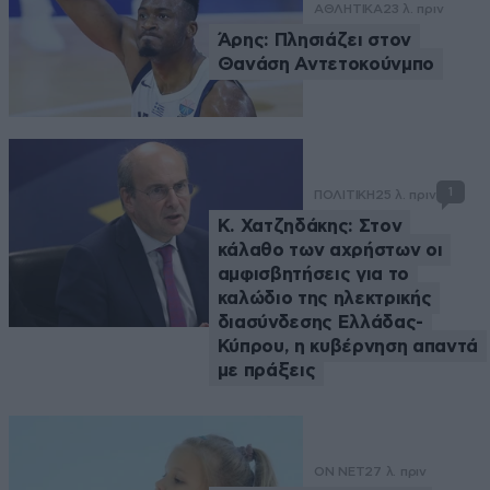
ΑΘΛΗΤΙΚΑ
23 λ. πριν
Άρης: Πλησιάζει στον
Θανάση Αντετοκούνμπο
1
ΠΟΛΙΤΙΚΗ
25 λ. πριν
Κ. Χατζηδάκης: Στον
κάλαθο των αχρήστων οι
αμφισβητήσεις για το
καλώδιο της ηλεκτρικής
διασύνδεσης Ελλάδας-
Κύπρου, η κυβέρνηση απαντά
με πράξεις
ON NET
27 λ. πριν