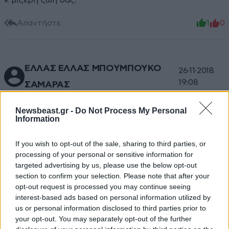
κ μιζερη ζωη σας.
Απαντήστε
1
0
ΕΛΛΑΣ ΕΛΛΑΣ ΜΠΟΥΜΠΟΥΚΟ
26·11·2018
19:08
ΣΑΜΑΡΑΣ
αμορφωτήλα...... ουαου νεα λεξη.... κατι σαν
Newsbeast.gr -
Do Not Process My Personal
σκορδοκαήλα;;;;;;;
Information
Απαντήστε
2
0
If you wish to opt-out of the sale, sharing to third parties, or
processing of your personal or sensitive information for
targeted advertising by us, please use the below opt-out
section to confirm your selection. Please note that after your
opt-out request is processed you may continue seeing
fashion blogger.
26·11·2018 18:02
interest-based ads based on personal information utilized by
us or personal information disclosed to third parties prior to
ενω η εκπομπη της σκορδα ειναι μεγάλου επιπέδου
your opt-out. You may separately opt-out of the further