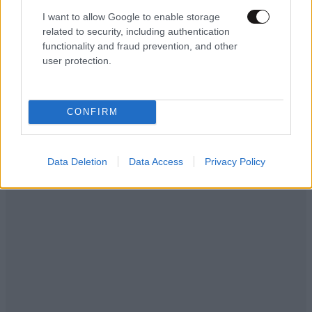
Σαν σήμερα 6 Αυγούστου: Πεθαίνει η Ρίτα
I want to allow Google to enable storage
Σακελλαρίου, η λαϊκή ντίβα που έκανε τη ζωή
related to security, including authentication
της τραγούδι
functionality and fraud prevention, and other
user protection.
CONFIRM
Data Deletion
Data Access
Privacy Policy