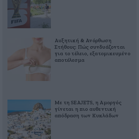
Αυξητική & Ανόρθωση
Στήθους: Πώς συνδυάζονται
για το τέλειο, εξατομικευμένο
αποτέλεσμα
Με τη SEAJETS, η Αμοργός
γίνεται η πιο αυθεντική
απόδραση των Κυκλάδων