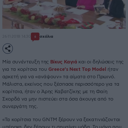
26·11·2018 14:30
σχόλια
6
Μία συνέντευξη της
Βίκυς Καγιά
και οι δηλώσεις της
για τα κορίτσια του
Greece’s Next Top Model
ήταν
αρκετή για να «ανάψουν» τα αίματα στο Πρωινό.
Μάλιστα, εκείνος που ξέσπασε περισσότερο για τα
κορίτσια, ήταν ο Άρης Καβατζίκης με τη Φαίη
Σκορδά να μην πιστεύει στα όσα άκουγε από το
συνεργάτη της.
«Τα κορίτσια του GNTM ξέρουν να ξεκατινιάζονται
υπέροχα, δεν ξέρουν τι σημαίνει μόδα. Το μόνο που