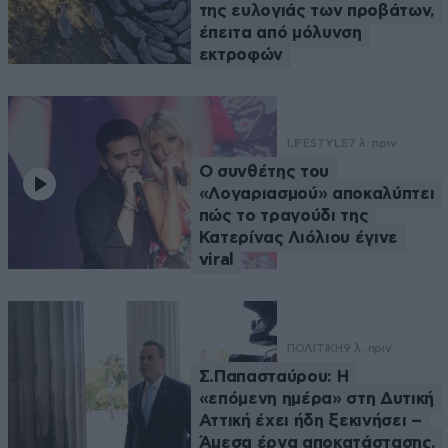
της ευλογιάς των προβάτων,
έπειτα από μόλυνση
εκτροφών
LIFESTYLE
7 λ. πριν
Ο συνθέτης του
«Λογαριασμού» αποκαλύπτει
πώς το τραγούδι της
Κατερίνας Λιόλιου έγινε
viral
ΠΟΛΙΤΙΚΗ
9 λ. πριν
Σ.Παπασταύρου: Η
«επόμενη ημέρα» στη Δυτική
Αττική έχει ήδη ξεκινήσει –
Άμεσα έργα αποκατάστασης,