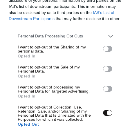
disclosure of your personal information by third parties on the
Απαντήστε
3
0
IAB’s list of downstream participants. This information may
also be disclosed by us to third parties on the
IAB’s List of
Downstream Participants
that may further disclose it to other
third parties.
Tzoan..
26·11·2018 16:45
Please note that this website/app uses one or more Google
Personal Data Processing Opt Outs
Ναι ενω η εκπομπη της σκορδα ειναι ολο επιπεδο τι
services and may gather and store information including but
not limited to your visit or usage behaviour. You may click to
I want to opt-out of the Sharing of my
να σου.γενικως στην τβ ειναι ολα σαπια.δεν βλεπεται
personal data.
grant or deny consent to Google and its third-party tags to
τιποτα.ευτυχως που υπαρχουν τα συνδρομητικα κ
Opted In
use your data for below specified purposes in below Google
βλεπουμε κανενα ντοκυμαντερ κ κανενα σοβαρο
consent section.
I want to opt-out of the Sale of my
ανθρωπο να μιλαει μπας κ ξεστραβωθουμε
Personal Data.
Opted In
Απαντήστε
3
0
I want to opt-out of processing my
Personal Data for Targeted Advertising.
Opted In
Z66
26·11·2018 20:42
I want to opt-out of Collection, Use,
Τα αρθρα ομως για τα νεα της σαπιας τβ μια
Retention, Sale, and/or Sharing of my
Personal Data that Is Unrelated with the
χαρα τα διαβαζεις-σχολιαζεις βλεπω.
Purposes for which it was collected.
Opted Out
Απαντήστε
1
0