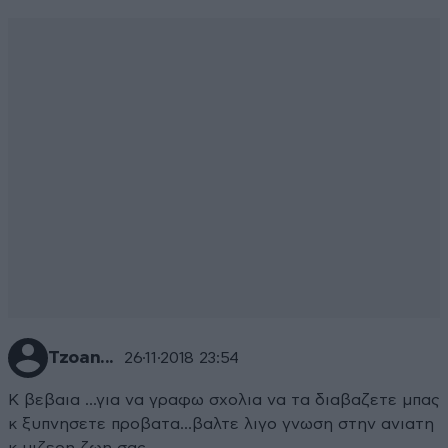
Tzoan...
26·11·2018 23:54
Κ βεβαια ...για να γραφω σχολια να τα διαβαζετε μπας
κ ξυπνησετε προβατα...βαλτε λιγο γνωση στην ανιατη