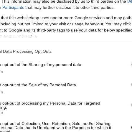
. This information may also be disclosed by us to third parties on the
IA
Participants
that may further disclose it to other third parties.
 that this website/app uses one or more Google services and may gath
including but not limited to your visit or usage behaviour. You may click 
 to Google and its third-party tags to use your data for below specifi
ogle consent section.
l Data Processing Opt Outs
o opt-out of the Sharing of my personal data.
In
o opt-out of the Sale of my Personal Data.
In
to opt-out of processing my Personal Data for Targeted
ing.
In
o opt-out of Collection, Use, Retention, Sale, and/or Sharing
ersonal Data that Is Unrelated with the Purposes for which it
lected.