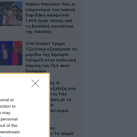
Παλάτι Marivent: Πώς οι
κληρονόμοι του Ιωάννη
Σαριδάκη αφαίρεσαν
1.300 έργα τέχνης από
τη βασιλική οικογένεια
της Ισπανίας
Ο Ντόναλντ Τραμπ
Τζούνιορ εξαγόρασε το
μερίδιο της Κίμπερλι
Γκίλφοϊλ στην πολυτελή
έπαυλη των 13,6 εκατ.
δολαρίων
Αθηνά Ωνάση: Η
απρόσμενη εξέλιξη στη
διαμάχη με τον Γιάν
sonal or
Τοπς – Η κίνηση με το
άλογο των 10
ection to
εκατομμυρίων ευρώ
ou may
 personal
Ο Στράτος
out of the
Τζώρτζογλου
 downstream
αποκαλύπτει: Το νεκρό