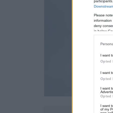
participants
Downstream 
Please note
information 
deny consent
in below Go
Persona
I want t
Opted 
I want t
Opted 
I want 
Advertis
Opted 
I want t
of my P
was col