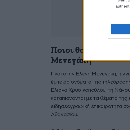
authenti
Ποιοι θα βρίσκοντα
Μενεγάκη
Πλάι στην Ελένη Μενεγάκη, η γν
έμπειρα ονόματα της τηλεόραση
Ελιάνα Χρυσικοπούλου, τη Νάνσ
καταπιάνονται με τα θέματα της 
ειδησεογραφική επικαιρότητα σχ
Αθανασίου.