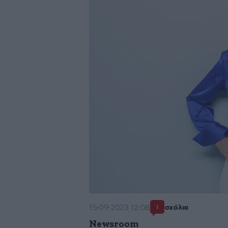
15·09·2023 12:08
σχόλια
1
Newsroom