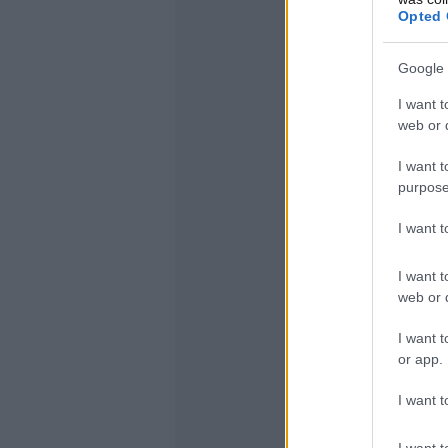
Opted 
Google 
I want t
web or d
I want t
purpose
I want 
I want t
web or d
I want t
or app.
I want t
I want t