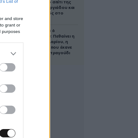
B’s List of
έμβρυο στο σπίτι της
Μαρίας Γεωργιάδου και
ο εγκλεισμός στο
er and store
ψυχιατρείο
to grant or
Σαν σήμερα 6
ed purposes
Αυγούστου: Πεθαίνει η
Ρίτα Σακελλαρίου, η
λαϊκή ντίβα που έκανε
τη ζωή της τραγούδι