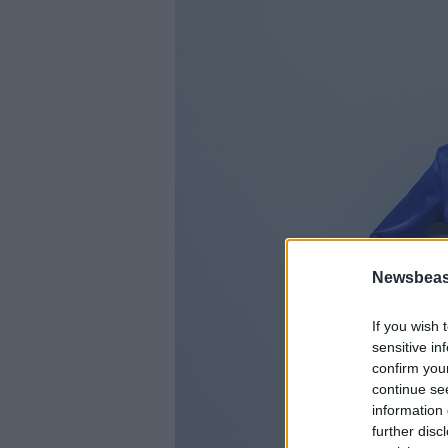
Newsbeast
If you wish 
sensitive in
confirm you
continue se
information 
further disc