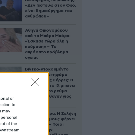
Βλαδίμηρος Κυριακίδης:
«Δεν πιστεύω στον Θεό,
είναι δημιούργημα του
ανθρώπου»
Αθηνά Οικονομάκου
από τα Μπόρα Μπόρα:
«Έσκασε τώρα όλη η
κούραση» – Το
απρόοπτο πρόβλημα
υγείας
Βίντεο-ντοκουμέντο
από το θανατηφόρο
τροχαίο στις Σέρρες: Η
στιγμή που το ΙΧ μπαίνει
στο αντίθετο ρεύμα –
Ακαριαία πέθαναν γιος
sonal or
και μητέρα
ection to
ou may
Ζώδια σήμερα: Η Σελήνη
 personal
στους Διδύμους φέρνει
out of the
ανατροπές – Ποιοι
 downstream
δέχονται την