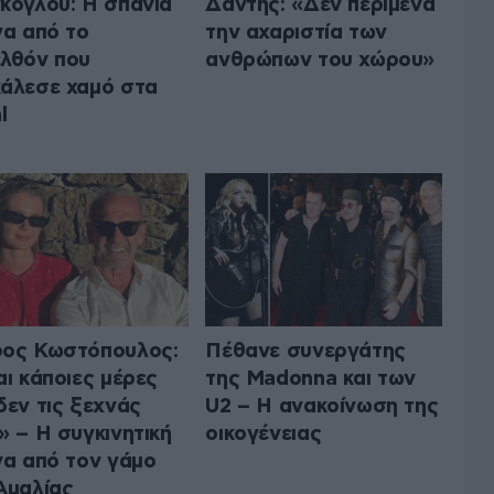
κογλου: Η σπάνια
Δάντης: «Δεν περίμενα
να από το
την αχαριστία των
λθόν που
ανθρώπων του χώρου»
άλεσε χαμό στα
l
ος Κωστόπουλος:
Πέθανε συνεργάτης
αι κάποιες μέρες
της Madonna και των
δεν τις ξεχνάς
U2 – Η ανακοίνωση της
» – Η συγκινητική
οικογένειας
να από τον γάμο
Αμαλίας