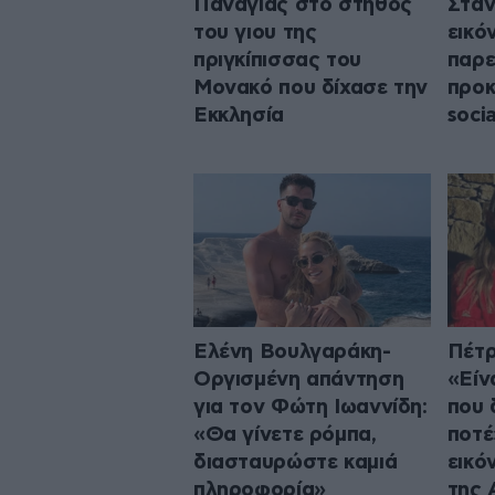
Παναγίας στο στήθος
Στάν
του γιου της
εικό
πριγκίπισσας του
παρε
Μονακό που δίχασε την
προκ
Εκκλησία
socia
Ελένη Βουλγαράκη-
Πέτρ
Οργισμένη απάντηση
«Είν
για τον Φώτη Ιωαννίδη:
που 
«Θα γίνετε ρόμπα,
ποτέ
διασταυρώστε καμιά
εικό
πληροφορία»
της 