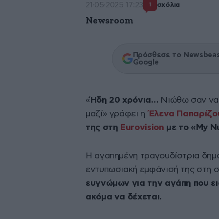
21·05·2025 17:23
σχόλια
1
Newsroom
Πρόσθεσε το Newsbeast
Google
«
Ήδη 20 χρόνια…
Νιώθω σαν να 
μαζί» γράφει η
Έλενα Παπαρίζο
της στη
Eurovision
με το «My N
Η αγαπημένη τραγουδίστρια δημ
εντυπωσιακή εμφάνισή της στη σκ
ευγνώμων για την αγάπη που ει
ακόμα να δέχεται.