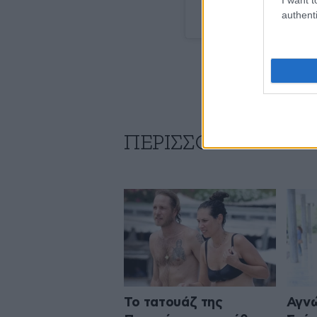
authenti
A post shared by He
ΠΕΡΙΣΣΟΤΕΡΑ ΑΠΟ 
Το τατουάζ της
Αγνώ