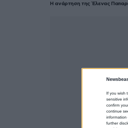
Η ανάρτηση της Έλενας Παπαρ
Newsbeast
If you wish 
sensitive in
confirm you
continue se
information 
further disc