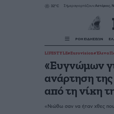
Αστέριος, Ν
Σήμερα
γιορτάζουν:
ΡΟΗ ΕΙΔΗΣΕΩΝ
ΕΛ
LIFESTYLE
#Eurovision
#Έλενα Π
«Ευγνώμων για
ανάρτηση της
από τη νίκη τ
«Νιώθω σαν να ήταν χθες που 