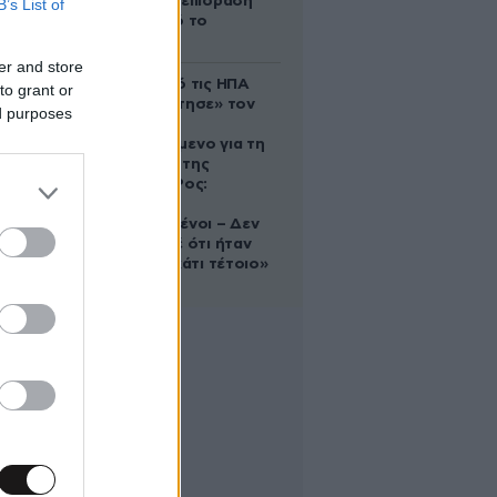
ευεργετική επίδραση
B’s List of
του Δία από το
απόγευμα;
er and store
Ζευγάρι από τις ΗΠΑ
to grant or
που «υιοθέτησε» τον
ed purposes
Αφγανό
κατηγορούμενο για τη
δολοφονία της
Ελίζαμπεθ Ρος:
«Είμαστε
συντετριμμένοι – Δεν
έδειξε ποτέ ότι ήταν
ικανός για κάτι τέτοιο»