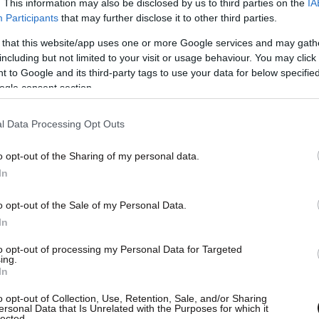
. This information may also be disclosed by us to third parties on the
IA
Participants
that may further disclose it to other third parties.
 that this website/app uses one or more Google services and may gath
including but not limited to your visit or usage behaviour. You may click 
 to Google and its third-party tags to use your data for below specifi
ogle consent section.
l Data Processing Opt Outs
o opt-out of the Sharing of my personal data.
In
ταν χθες που μοιραστήκαμε εκείνη τη στιγμή
αγάπη τότε και τώρα. Eurovision 2005. *
o opt-out of the Sale of my Personal Data.
εία και χαμόγελα σε όλους».
In
to opt-out of processing my Personal Data for Targeted
ing.
In
o opt-out of Collection, Use, Retention, Sale, and/or Sharing
ersonal Data that Is Unrelated with the Purposes for which it
lected.