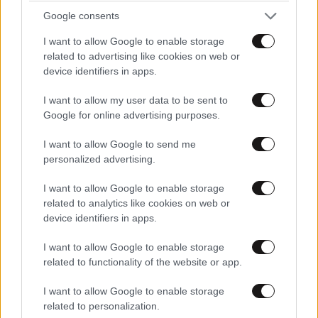
Google consents
I want to allow Google to enable storage
related to advertising like cookies on web or
device identifiers in apps.
Εινει το παιδι
04·02·2025 22:02
I want to allow my user data to be sent to
ΠΕΡΙΣΣΟΤΕΡΑ ΣΧΟΛΙΑ
Google for online advertising purposes.
Μια χαρα
I want to allow Google to send me
Απαντήστε
0
0
personalized advertising.
TRENDING
I want to allow Google to enable storage
related to analytics like cookies on web or
Εινει το παιδι
04·02·2025 22:01
device identifiers in apps.
Μια χαρα
I want to allow Google to enable storage
related to functionality of the website or app.
Απαντήστε
0
0
I want to allow Google to enable storage
related to personalization.