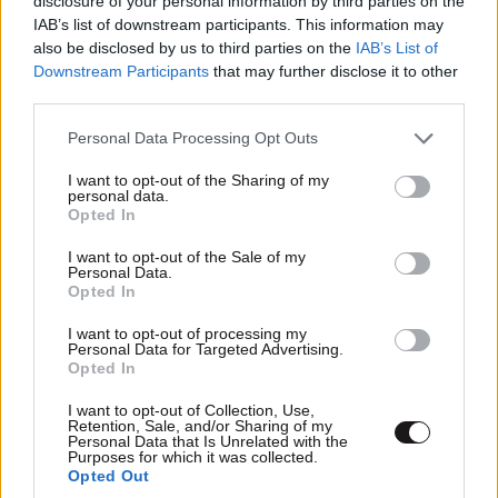
disclosure of your personal information by third parties on the
IAB’s list of downstream participants. This information may
also be disclosed by us to third parties on the
IAB’s List of
Downstream Participants
that may further disclose it to other
third parties.
Εινει το παιδι
04·02·2025 22:02
Please note that this website/app uses one or more Google
Personal Data Processing Opt Outs
Κουτσομπόλες
services and may gather and store information including but
not limited to your visit or usage behaviour. You may click to
I want to opt-out of the Sharing of my
personal data.
Απαντήστε
0
0
grant or deny consent to Google and its third-party tags to
Opted In
use your data for below specified purposes in below Google
consent section.
I want to opt-out of the Sale of my
Personal Data.
Opted In
I want to opt-out of processing my
Personal Data for Targeted Advertising.
Opted In
I want to opt-out of Collection, Use,
Retention, Sale, and/or Sharing of my
Personal Data that Is Unrelated with the
Purposes for which it was collected.
Opted Out