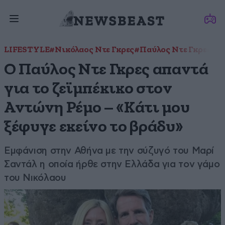
LIFESTYLE
#Νικόλαος Ντε Γκρες
#Παύλος Ντε Γκρες
#Χ
Ο Παύλος Ντε Γκρες απαντά
για το ζεϊμπέκικο στον
Αντώνη Ρέμο – «Κάτι μου
ξέφυγε εκείνο το βράδυ»
Εμφάνιση στην Αθήνα με την σύζυγό του Μαρί
Σαντάλ η οποία ήρθε στην Ελλάδα για τον γάμο
του Νικόλαου