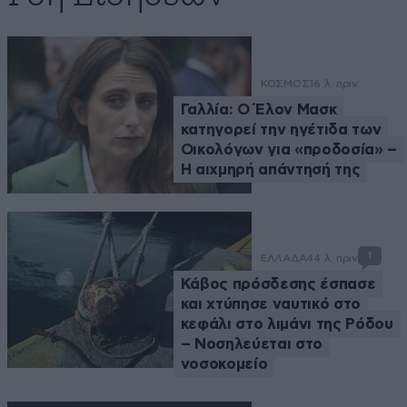
ΚΟΣΜΟΣ
16 λ. πριν
Γαλλία: Ο Έλον Μασκ
κατηγορεί την ηγέτιδα των
Οικολόγων για «προδοσία» –
Η αιχμηρή απάντησή της
1
ΕΛΛΑΔΑ
44 λ. πριν
Κάβος πρόσδεσης έσπασε
και χτύπησε ναυτικό στο
κεφάλι στο λιμάνι της Ρόδου
– Νοσηλεύεται στο
νοσοκομείο