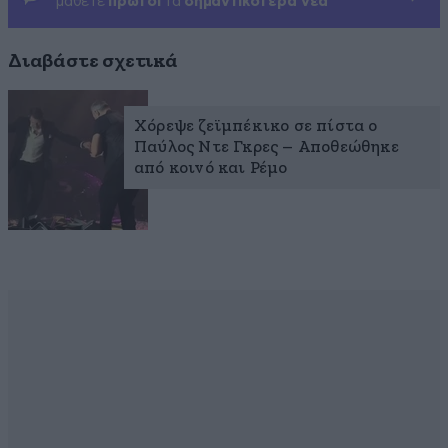
μάθετε
πρώτοι
τα
σημαντικότερα νέα
Διαβάστε σχετικά
Χόρεψε ζεϊμπέκικο σε πίστα ο
Παύλος Ντε Γκρες – Αποθεώθηκε
από κοινό και Ρέμο