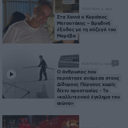
ΠΟΛΙΤΙΚΗ
3 ω. πριν
Στα Χανιά ο Κυριάκος
Μητσοτάκης – Βραδινή
έξοδος με τη σύζυγό του
Μαρέβα
2
ΚΟΣΜΟΣ
3 ω. πριν
Ο άνθρωπος που
περπάτησε ανάμεσα στους
Δίδυμους Πύργους χωρίς
δίχτυ προστασίας - Το
«καλλιτεχνικό έγκλημα του
αιώνα»