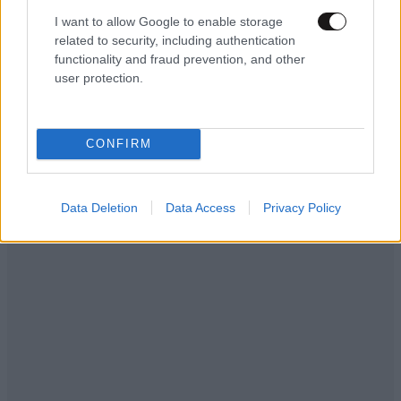
I want to allow Google to enable storage
Αέρια μάζα.,..
04·02·2025 19:13
related to security, including authentication
functionality and fraud prevention, and other
Να μην φάτε ξανά όσπρια αργά μεγαλειότατε.
user protection.
Απαντήστε
0
3
LIFESTYLE
06·08·2026 18:51
Χρίστος Κούγιας – Η αυστηρή ανακοίνωση για
CONFIRM
την προσωπική του ζωή: «Δεν αποτελεί
αντικείμενο δημόσιας συζήτησης»
l.v.
04·02·2025 18:53
Data Deletion
Data Access
Privacy Policy
Η ΝΙΟΤΗΣ !!!.......... "........ου γαρ έρχεται μόνο " ΤΟ
ΟΝΟΜΑ.............
Απαντήστε
0
0