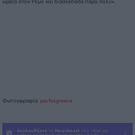
ωραία στον Ρέμο και διασκέδασα πάρα πολύ».
Φωτογφραφία:
pavlosgreece
Ακολουθήστε
το
Newsbeast
στο Viber και