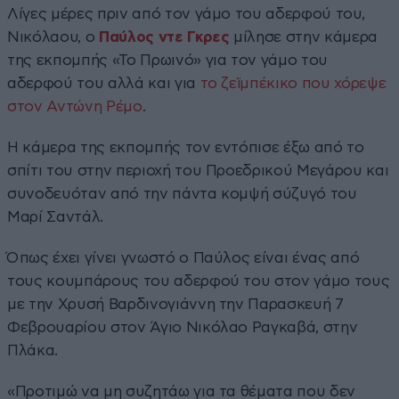
Λίγες μέρες πριν από τον γάμο του αδερφού του,
Νικόλαου, ο
Παύλος ντε Γκρες
μίλησε στην κάμερα
της εκπομπής «Το Πρωινό» για τον γάμο του
αδερφού του αλλά και για
το ζεϊμπέκικο που χόρεψε
στον Αντώνη Ρέμο
.
Η κάμερα της εκπομπής τον εντόπισε έξω από το
σπίτι του στην περιοχή του Προεδρικού Μεγάρου και
συνοδευόταν από την πάντα κομψή σύζυγό του
Μαρί Σαντάλ.
Όπως έχει γίνει γνωστό ο Παύλος είναι ένας από
τους κουμπάρους του αδερφού του στον γάμο τους
με την Χρυσή Βαρδινογιάννη την Παρασκευή 7
Φεβρουαρίου στον Άγιο Νικόλαο Ραγκαβά, στην
Πλάκα.
«Προτιμώ να μη συζητάω για τα θέματα που δεν