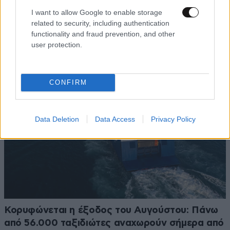
I want to allow Google to enable storage
Λασίθι: Σε ύφεση η φωτιά στα Αχλάδια, αλλά η
related to security, including authentication
Κρήτη παραμένει σε «κόκκινο συναγερμό»
functionality and fraud prevention, and other
user protection.
CONFIRM
Data Deletion
Data Access
Privacy Policy
Κορυφώνεται η έξοδος του Αυγούστου: Πάνω
από 56.000 ταξιδιώτες αναχωρούν σήμερα από