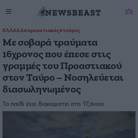
ΕΛΛΑΔΑ
#προαστιακός
#ταύρος
Με σοβαρά τραύματα
16χρονος που έπεσε στις
γραμμές του Προαστιακού
στον Ταύρο – Νοσηλεύεται
διασωληνωμένος
Το παιδί έχει διακομιστεί στο Τζάνειο