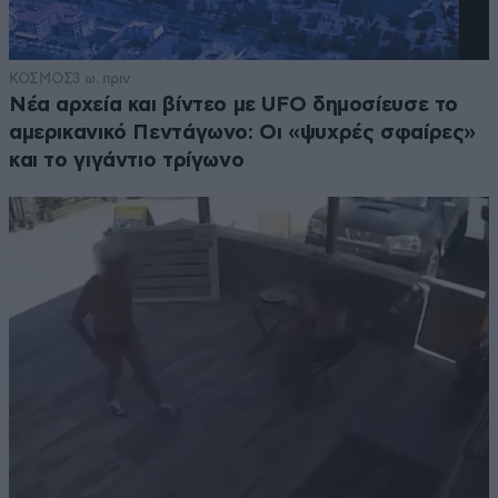
ΚΟΣΜΟΣ
3 ω. πριν
Νέα αρχεία και βίντεο με UFO δημοσίευσε το
αμερικανικό Πεντάγωνο: Οι «ψυχρές σφαίρες»
και το γιγάντιο τρίγωνο