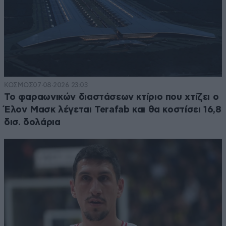
ΚΟΣΜΟΣ
07·08·2026 23:03
Το φαραωνικών διαστάσεων κτίριο που χτίζει ο
Έλον Μασκ λέγεται Terafab και θα κοστίσει 16,8
δισ. δολάρια