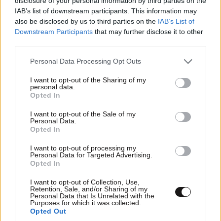
disclosure of your personal information by third parties on the
IAB’s list of downstream participants. This information may
also be disclosed by us to third parties on the
IAB’s List of
Downstream Participants
that may further disclose it to other
third parties.
Please note that this website/app uses one or more Google
Personal Data Processing Opt Outs
services and may gather and store information including but
not limited to your visit or usage behaviour. You may click to
I want to opt-out of the Sharing of my
personal data.
grant or deny consent to Google and its third-party tags to
Ρέθυμνο: Ο τουρισμός «νικά» τον πύρινο
Opted In
use your data for below specified purposes in below Google
εφιάλτη στο νότο
consent section.
I want to opt-out of the Sale of my
Personal Data.
Opted In
I want to opt-out of processing my
Personal Data for Targeted Advertising.
Opted In
I want to opt-out of Collection, Use,
Retention, Sale, and/or Sharing of my
Personal Data that Is Unrelated with the
Purposes for which it was collected.
Opted Out