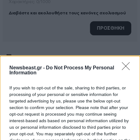
Xαρακτήρες: 0/1000
Διαβάστε και ακολουθήστε τους κανόνες σχολιασμού
ΠΡΟΣΘΗΚΗ
chilli
13·10·2012 14:33
Newsbeast.gr -
Do Not Process My Personal
Information
ΠΑΙΔΙΑ ΑΥΤΟΙ ΕΙΝΑΙ ΚΟΣΟΒΑΡΟΙ ΤΟ ΠΑΝΕ ΑΛΛΙΩΣ
ΜΗΝ ΜΑΣΑΤΕ
If you wish to opt-out of the sale, sharing to third parties, or
processing of your personal or sensitive information for
Απαντήστε
0
0
targeted advertising by us, please use the below opt-out
section to confirm your selection. Please note that after your
opt-out request is processed you may continue seeing
interest-based ads based on personal information utilized by
us or personal information disclosed to third parties prior to
your opt-out. You may separately opt-out of the further