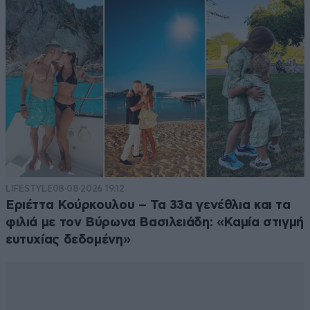
LIFESTYLE
08·08·2026 19:12
Εριέττα Κούρκουλου – Τα 33α γενέθλια και τα
φιλιά με τον Βύρωνα Βασιλειάδη: «Καμία στιγμή
ευτυχίας δεδομένη»