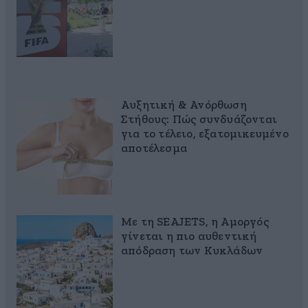
Αυξητική & Ανόρθωση
Στήθους: Πώς συνδυάζονται
για το τέλειο, εξατομικευμένο
αποτέλεσμα
Με τη SEAJETS, η Αμοργός
γίνεται η πιο αυθεντική
απόδραση των Κυκλάδων