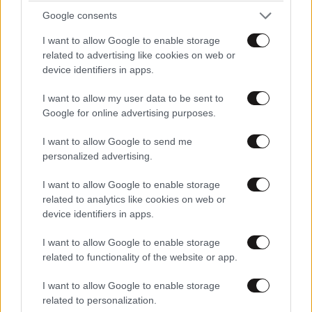
Google consents
ΚΑΣΣΑΝΔΡΑ...δεν μας λες κι εσυ τις δικες σου
αποψεις, που πιθανον να διαφερουν αν κρινω
I want to allow Google to enable storage
related to advertising like cookies on web or
απο το..διαφορετικο τηλεοπτικο σου επιπεδο;
device identifiers in apps.
εχεις κατι αλλο να μας πεις διαφορετικο ισως,
επηρεασμενη γαρ απο αλλα τηλεποτπικα
I want to allow my user data to be sent to
προγραμματα, αμιγως Ελληνικα;
Google for online advertising purposes.
Απαντήστε
4
0
I want to allow Google to send me
personalized advertising.
ΚΑΣΣΑΝΔΡΑ
15·10·2012 21:45
I want to allow Google to enable storage
related to analytics like cookies on web or
Εγώ φίλε Γιάννη δεν βλέπω τηλεόραση
device identifiers in apps.
καθόλου. Κι αν θέλετε την πρότασή μου θα
σας έλεγα ότι μπορείτε από το ίντερνετ να
I want to allow Google to enable storage
βρείτε θέματα διάφορα, ιστορικά, ταινίες,
related to functionality of the website or app.
ντοκυμαντέρ, η ότι ενδιαφέρει κάποιον από
I want to allow Google to enable storage
το αρχείο της τηλεόρασης και του
related to personalization.
ραδιοφώνου.