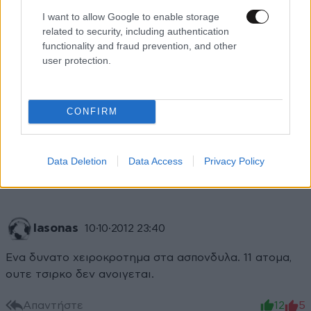
I want to allow Google to enable storage
Απαντήστε
0
0
related to security, including authentication
functionality and fraud prevention, and other
user protection.
tina
10·10·2012 23:49
CONFIRM
εν τέλει είμαστε χειρότεροι από αυτούς που
βρίζουμε....
Data Deletion
Data Access
Privacy Policy
Απαντήστε
6
2
Iasonas
10·10·2012 23:40
Ενα δυνατο χειροκροτημα στα ασπονδυλα. 11 ατομα,
ουτε τσιρκο δεν ανοιγεται.
Απαντήστε
12
5