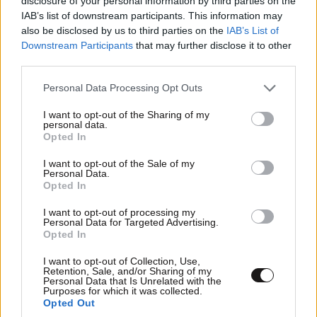
disclosure of your personal information by third parties on the
IAB’s list of downstream participants. This information may
also be disclosed by us to third parties on the
IAB’s List of
Downstream Participants
that may further disclose it to other
third parties.
Please note that this website/app uses one or more Google
Personal Data Processing Opt Outs
services and may gather and store information including but
not limited to your visit or usage behaviour. You may click to
I want to opt-out of the Sharing of my
personal data.
grant or deny consent to Google and its third-party tags to
Opted In
use your data for below specified purposes in below Google
consent section.
I want to opt-out of the Sale of my
Personal Data.
ΚΑΣΣΑΝΔΡΑ
11·10·2012 12:10
Opted In
Έκαναν δουλειά βλέπω τα τουρκικά σήριαλ και τα
I want to opt-out of processing my
Personal Data for Targeted Advertising.
ζεϊμπέκικα στον εγκέφαλο του κάθε ραγιά αν κρίνω
Opted In
από τις απόψεις που διάβασα.
I want to opt-out of Collection, Use,
Retention, Sale, and/or Sharing of my
Απαντήστε
0
5
Personal Data that Is Unrelated with the
Purposes for which it was collected.
Opted Out
giannis_48
11·10·2012 14:32