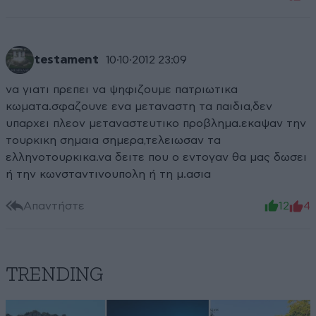
testament
10·10·2012 23:09
να γιατι πρεπει να ψηφιζουμε πατριωτικα
κωματα.σφαζουνε ενα μεταναστη τα παιδια,δεν
υπαρχει πλεον μεταναστευτικο προβλημα.εκαψαν την
τουρκικη σημαια σημερα,τελειωσαν τα
ελληνοτουρκικα.να δειτε που ο εντογαν θα μας δωσει
ή την κωνσταντινουπολη ή τη μ.ασια
Απαντήστε
12
4
TRENDING