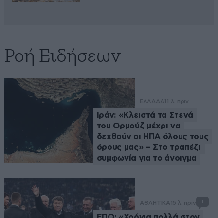
Ροή Ειδήσεων
ΕΛΛΑΔΑ
11 λ. πριν
Ιράν: «Κλειστά τα Στενά
του Ορμούζ μέχρι να
δεχθούν οι ΗΠΑ όλους τους
όρους μας» – Στο τραπέζι
συμφωνία για το άνοιγμα
1
ΑΘΛΗΤΙΚΑ
15 λ. πριν
ΕΠΟ: «Χρόνια πολλά στον