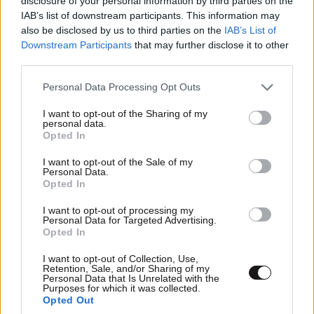
disclosure of your personal information by third parties on the
IAB’s list of downstream participants. This information may
also be disclosed by us to third parties on the
IAB’s List of
Downstream Participants
that may further disclose it to other
ΕΛΛΑΔΑ
06·08·2026 00:09
third parties.
Σαν σήμερα 6 Αυγούστου: Πεθαίνει η Ρίτα
Σακελλαρίου, η λαϊκή ντίβα που έκανε τη ζωή
Please note that this website/app uses one or more Google
Personal Data Processing Opt Outs
services and may gather and store information including but
της τραγούδι
not limited to your visit or usage behaviour. You may click to
I want to opt-out of the Sharing of my
personal data.
grant or deny consent to Google and its third-party tags to
Opted In
use your data for below specified purposes in below Google
consent section.
I want to opt-out of the Sale of my
Personal Data.
Opted In
I want to opt-out of processing my
Personal Data for Targeted Advertising.
Opted In
I want to opt-out of Collection, Use,
Retention, Sale, and/or Sharing of my
Personal Data that Is Unrelated with the
Purposes for which it was collected.
Opted Out