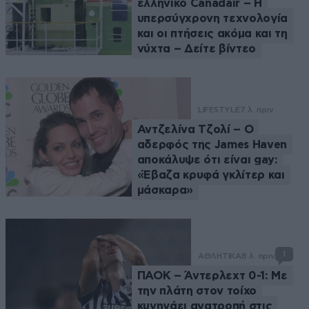
ελληνικό Canadair – Η
υπερσύγχρονη τεχνολογία
και οι πτήσεις ακόμα και τη
νύχτα – Δείτε βίντεο
LIFESTYLE
7 λ. πριν
Αντζελίνα Τζολί – Ο
αδερφός της James Haven
αποκάλυψε ότι είναι gay:
«Έβαζα κρυφά γκλίτερ και
μάσκαρα»
1
ΑΘΛΗΤΙΚΑ
8 λ. πριν
ΠΑΟΚ – Άντερλεχτ 0-1: Με
την πλάτη στον τοίχο
κυνηγάει ανατροπή στις