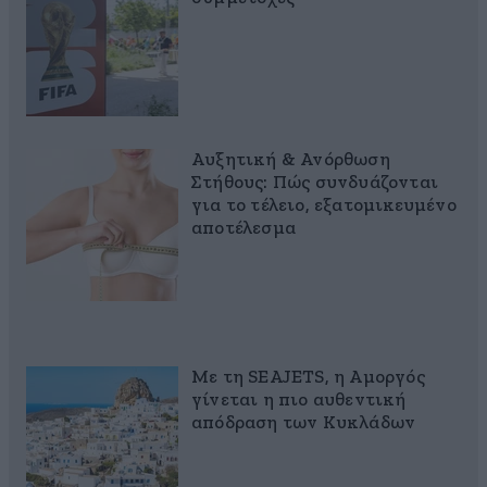
Αυξητική & Ανόρθωση
Στήθους: Πώς συνδυάζονται
για το τέλειο, εξατομικευμένο
αποτέλεσμα
Με τη SEAJETS, η Αμοργός
γίνεται η πιο αυθεντική
απόδραση των Κυκλάδων