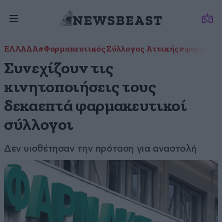
ΕΛΛΑΔΑ
#Φαρμακευτικός Σύλλογος Αττικής
#φαρμακο
Συνεχίζουν τις
κινητοποιήσεις τους
δεκαεπτά φαρμακευτικοί
σύλλογοι
Δεν υιοθέτησαν την πρόταση για αναστολή