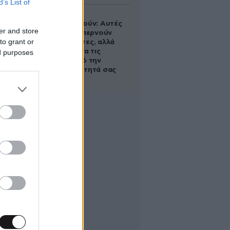
B’s List of
Ογκολόγοι
προειδοποιούν: Αυτές
er and store
οι τροφές, περνούν
to grant or
απαρατήρητες, αλλά
καλό είναι να τις
ed purposes
βγάλετε από την
καθημερινότητά σας