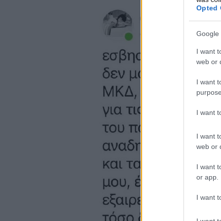
Opted 
Google 
I want t
web or d
I want t
purpose
I want 
I want t
web or d
I want t
or app.
I want t
I want t