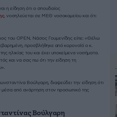
αι η είδηση ότι ο σπουδαίος
ης
, νοσηλεύεται σε ΜΕΘ νοσοκομείου και ότι
φος του OPEN, Νάσος Γουμενίδης είπε: «Θέλω
 βεβαρημένη, προσβλήθηκε από κορονοϊό ο κ.
της ηλικίας του και έχει υποκείμενα νοσήματα.
ός και να σας πω ότι την είδηση τη
υ».
ωνσταντίνα Βούλγαρη, διαψεύδει την είδηση ότι
Θ μέσα από ανάρτηση στον προσωπικό της
σταντίνας Βούλγαρη