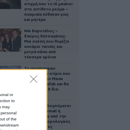
στιγμή που το ΙΧ μπαίνει
στο αντίθετο ρεύμα –
Ακαριαία πέθαναν γιος
και μητέρα
Νία Βαρντάλος –
Σπύρος Κατσαγάνης:
Μια σχέση που θυμίζει
σενάριο ταινίας και
μετρά πάνω από
τέσσερα χρόνια
Το φαραωνικών
διαστάσεων κτίριο που
χτίζει ο Έλον Μασκ
λέγεται Terafab και θα
κοστίσει 16,8 δισ.
sonal or
δολάρια
ection to
Ποιοι φορολογούμενοι
ou may
θα λάβουν email ή
 personal
τηλεφώνημα από την
out of the
ΑΑΔΕ για φορολογικές
 downstream
εκκρεμότητες