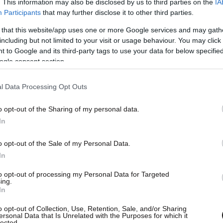
. This information may also be disclosed by us to third parties on the
IA
Participants
that may further disclose it to other third parties.
 that this website/app uses one or more Google services and may gath
including but not limited to your visit or usage behaviour. You may click 
 to Google and its third-party tags to use your data for below specifi
ogle consent section.
l Data Processing Opt Outs
α Βούλγαρη, έγραψε στον προσωπικό της
o opt-out of the Sharing of my personal data.
σα το προηγούμενο ποστ μου γιατί δεν μου
In
ΚΔ, αλλά πλέον την είδηση του open και τις
o opt-out of the Sale of my Personal Data.
 πατέρα μου την έχουν αναδημοσιεύσει άπειρα
In
μας, στο δικό μου, έχουν σπάσει, και όλο αυτό
to opt-out of processing my Personal Data for Targeted
παίσιο…τόσο δύσκολο είναι να τσεκάρει ένα
ing.
πριν την ποστάρει; Όλα για μερικά κλικ…
In
o opt-out of Collection, Use, Retention, Sale, and/or Sharing
ersonal Data that Is Unrelated with the Purposes for which it
lected.