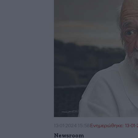
13·01·2024 15:58
Ενημερώθηκε: 13·01·
Newsroom