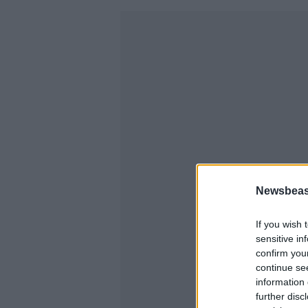
Newsbeast
If you wish 
sensitive in
confirm you
continue se
information 
further disc