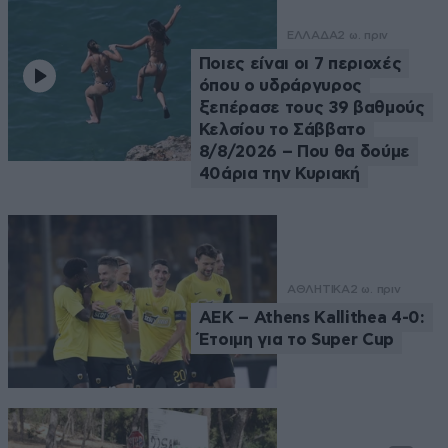
ΕΛΛΑΔΑ
2 ω. πριν
Ποιες είναι οι 7 περιοχές
όπου ο υδράργυρος
ξεπέρασε τους 39 βαθμούς
Κελσίου το Σάββατο
8/8/2026 – Που θα δούμε
40άρια την Κυριακή
ΑΘΛΗΤΙΚΑ
2 ω. πριν
ΑΕΚ – Athens Kallithea 4-0:
Έτοιμη για το Super Cup