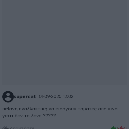
supercat
01·09·2020 12:02
πιθανη εναλλακτικη να εισαγουν τοματες απο κινα
γιατι δεν το λενε ?????
Απαντήστε
1
0