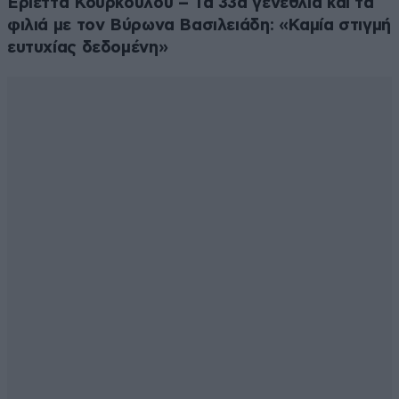
Εριέττα Κούρκουλου – Τα 33α γενέθλια και τα
φιλιά με τον Βύρωνα Βασιλειάδη: «Καμία στιγμή
ευτυχίας δεδομένη»