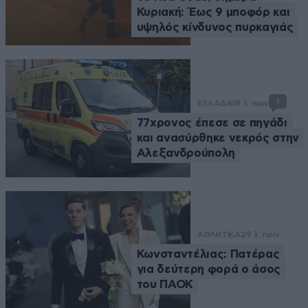
Κυριακή: Έως 9 μποφόρ και
υψηλός κίνδυνος πυρκαγιάς
1
ΕΛΛΑΔΑ
18 λ. πριν
77χρονος έπεσε σε πηγάδι
και ανασύρθηκε νεκρός στην
Αλεξανδρούπολη
ΑΘΛΗΤΙΚΑ
29 λ. πριν
Κωνσταντέλιας: Πατέρας
για δεύτερη φορά ο άσος
του ΠΑΟΚ