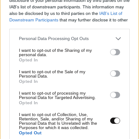
disclosure of your personal information by third parties on the
IAB’s list of downstream participants. This information may
also be disclosed by us to third parties on the
IAB’s List of
Downstream Participants
that may further disclose it to other
third parties.
ΟΙΚΟΝΟΜΙΑ
08·08·2026 13:03
Please note that this website/app uses one or more Google
Personal Data Processing Opt Outs
Ποιοι φορολογούμενοι θα λάβουν email ή
services and may gather and store information including but
τηλεφώνημα από την ΑΑΔΕ για φορολογικές
not limited to your visit or usage behaviour. You may click to
I want to opt-out of the Sharing of my
personal data.
εκκρεμότητες
grant or deny consent to Google and its third-party tags to
Opted In
use your data for below specified purposes in below Google
consent section.
I want to opt-out of the Sale of my
Personal Data.
Opted In
I want to opt-out of processing my
Personal Data for Targeted Advertising.
Opted In
I want to opt-out of Collection, Use,
Retention, Sale, and/or Sharing of my
Personal Data that Is Unrelated with the
Purposes for which it was collected.
Opted Out