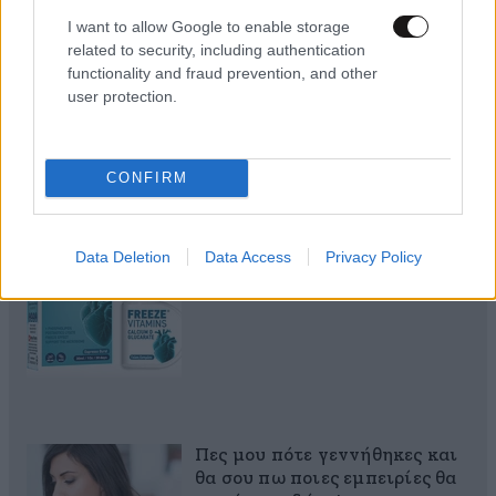
I want to allow Google to enable storage
Εργοθεραπεία,
related to security, including authentication
Φυσικοθεραπεία ή
functionality and fraud prevention, and other
Λογοθεραπεία; Οδηγός
user protection.
σπουδών και επαγγελματικών
προοπτικών
CONFIRM
Ο απόλυτος σύμμαχος στην
Data Deletion
Data Access
Privacy Policy
αποτοξίνωση & την ορμονική
ισορροπία
Πες μου πότε γεννήθηκες και
θα σου πω ποιες εμπειρίες θα