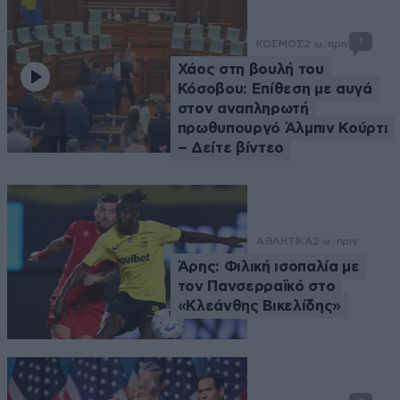
1
ΚΟΣΜΟΣ
2 ω. πριν
Χάος στη βουλή του
Κόσοβου: Επίθεση με αυγά
στον αναπληρωτή
πρωθυπουργό Άλμπιν Κούρτι
– Δείτε βίντεο
ΑΘΛΗΤΙΚΑ
2 ω. πριν
Άρης: Φιλική ισοπαλία με
τον Πανσερραϊκό στο
«Κλεάνθης Βικελίδης»