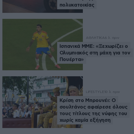
πολυκατοικίας
ΑΘΛΗΤΙΚΑ
6 λ. πριν
Ισπανικά ΜΜΕ: «Ξεχωρίζει ο
Ολυμπιακός στη μάχη για τον
Πουέρτα»
LIFESTYLE
10 λ. πριν
Κρίση στο Μπρουνέι: Ο
σουλτάνος αφαίρεσε όλους
τους τίτλους της νύφης του
χωρίς καμία εξήγηση