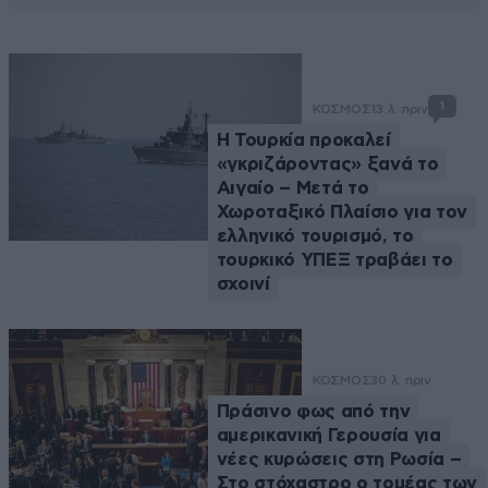
1
ΚΟΣΜΟΣ
13 λ. πριν
Η Τουρκία προκαλεί
«γκριζάροντας» ξανά το
Αιγαίο – Μετά το
Χωροταξικό Πλαίσιο για τον
ελληνικό τουρισμό, το
τουρκικό ΥΠΕΞ τραβάει το
σχοινί
ΚΟΣΜΟΣ
30 λ. πριν
Πράσινο φως από την
αμερικανική Γερουσία για
νέες κυρώσεις στη Ρωσία –
Στο στόχαστρο ο τομέας των