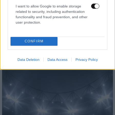
I want to allow Google to enable storage
related to security, including authentication
functionality and fraud prevention, and other
user protection.
ΕΛΛΑΔΑ
07·08·2026 19:24
Τροχαίο δυστύχημα στις Σέρρες:
CONFIRM
Πραγματογνώμονας ρίχνει φως στα αίτια της
τραγωδίας – «Κάποια απόσπαση προσοχής,
ίσως μίλησε στο κινητό»
Data Deletion
Data Access
Privacy Policy