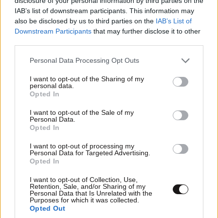
disclosure of your personal information by third parties on the
IAB’s list of downstream participants. This information may
also be disclosed by us to third parties on the
IAB’s List of
Downstream Participants
that may further disclose it to other
third parties.
Please note that this website/app uses one or more Google
Personal Data Processing Opt Outs
services and may gather and store information including but
not limited to your visit or usage behaviour. You may click to
I want to opt-out of the Sharing of my
personal data.
grant or deny consent to Google and its third-party tags to
Opted In
use your data for below specified purposes in below Google
consent section.
I want to opt-out of the Sale of my
Personal Data.
Opted In
I want to opt-out of processing my
Personal Data for Targeted Advertising.
Opted In
I want to opt-out of Collection, Use,
Retention, Sale, and/or Sharing of my
Personal Data that Is Unrelated with the
Purposes for which it was collected.
Opted Out