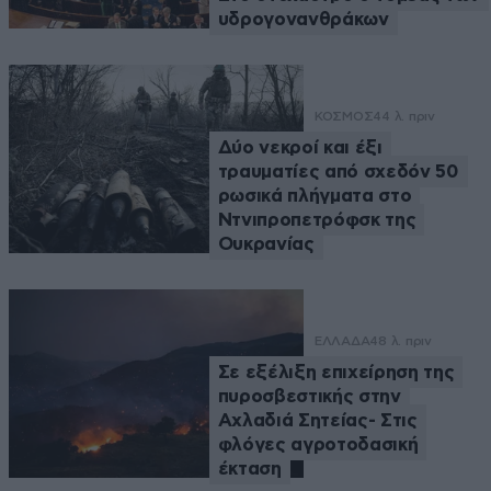
υδρογονανθράκων
ΚΟΣΜΟΣ
44 λ. πριν
Δύο νεκροί και έξι
τραυματίες από σχεδόν 50
ρωσικά πλήγματα στο
Ντνιπροπετρόφσκ της
Ουκρανίας
ΕΛΛΑΔΑ
48 λ. πριν
Σε εξέλιξη επιχείρηση της
πυροσβεστικής στην
Αχλαδιά Σητείας- Στις
φλόγες αγροτοδασική
έκταση