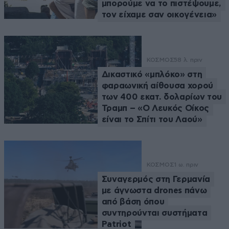
μπορούμε να το πιστέψουμε,
τον είχαμε σαν οικογένεια»
ΚΟΣΜΟΣ
58 λ. πριν
Δικαστικό «μπλόκο» στη
φαραωνική αίθουσα χορού
των 400 εκατ. δολαρίων του
Τραμπ – «Ο Λευκός Οίκος
είναι το Σπίτι του Λαού»
ΚΟΣΜΟΣ
1 ω. πριν
Συναγερμός στη Γερμανία
με άγνωστα drones πάνω
από βάση όπου
συντηρούνται συστήματα
Patriot