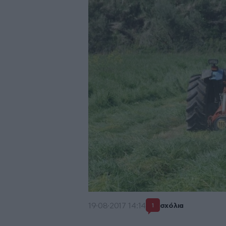
19·08·2017 14:14
σχόλια
1