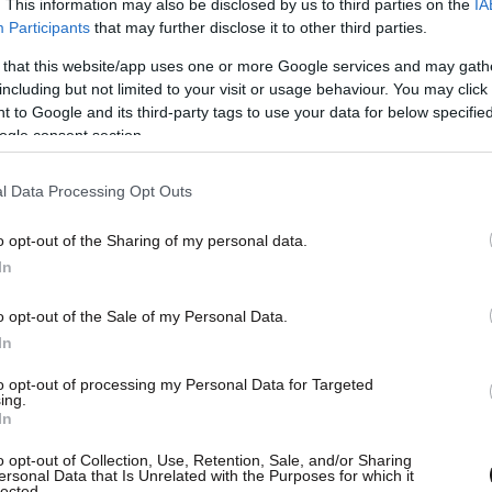
. This information may also be disclosed by us to third parties on the
IA
Participants
that may further disclose it to other third parties.
 that this website/app uses one or more Google services and may gath
including but not limited to your visit or usage behaviour. You may click 
ιών οφειλών 82.000 αγροτών και κτηνοτρόφων,
 to Google and its third-party tags to use your data for below specifi
ogle consent section.
l Data Processing Opt Outs
αλιών οφειλών προς την Αγροτική Τράπεζα, ο
 κάνει αίτηση υπαγωγής στον εξωδικαστικό
o opt-out of the Sharing of my personal data.
οχρεώσεις θα μπορούν να εξοφληθούν σε βάθος
In
o opt-out of the Sale of my Personal Data.
In
to opt-out of processing my Personal Data for Targeted
ing.
In
o opt-out of Collection, Use, Retention, Sale, and/or Sharing
ersonal Data that Is Unrelated with the Purposes for which it
lected.