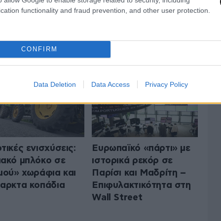
cation functionality and fraud prevention, and other user protection.
 ΤΗΝ ΟΙΚΟΝΟΜΙΑ
ΟΛΑ ΤΑ ΑΡΘΡΑ
CONFIRM
Data Deletion
Data Access
Privacy Policy
τικές ενισχύσεις:
Ευρωπαϊκό «πάρτι» με
ακό μπλόκο σε
ιστορικά ρεκόρ σε
μού» χωράφια και
Παρίσι και Μαδρίτη –
αρκτα κοπάδια
Επιφυλακτικότητα στη
Wall Street