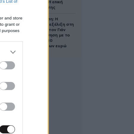
B’s List of
ένα παιδί – Η επική
αντίδρασή της
er and store
Αθηνά Ωνάση: Η
to grant or
απρόσμενη εξέλιξη στη
διαμάχη με τον Γιάν
ed purposes
Τοπς – Η κίνηση με το
άλογο των 10
εκατομμυρίων ευρώ