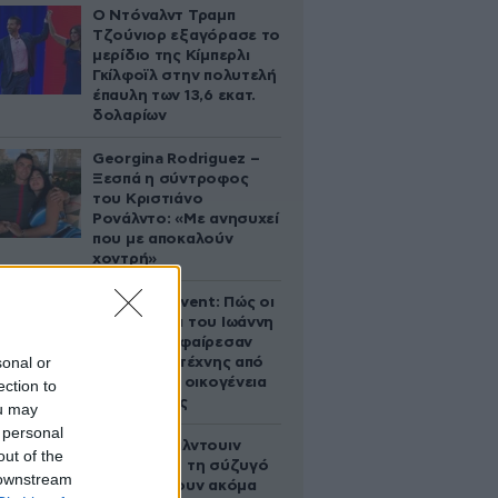
Ο Ντόναλντ Τραμπ
Τζούνιορ εξαγόρασε το
μερίδιο της Κίμπερλι
Γκίλφοϊλ στην πολυτελή
έπαυλη των 13,6 εκατ.
δολαρίων
Georgina Rodriguez –
Ξεσπά η σύντροφος
του Κριστιάνο
Ρονάλντο: «Με ανησυχεί
που με αποκαλούν
χοντρή»
Παλάτι Marivent: Πώς οι
κληρονόμοι του Ιωάννη
Σαριδάκη αφαίρεσαν
sonal or
1.300 έργα τέχνης από
τη βασιλική οικογένεια
ection to
της Ισπανίας
ou may
 personal
Ο Άλεκ Μπάλντουιν
out of the
ζήτησε από τη σύζυγό
 downstream
του να κάνουν ακόμα