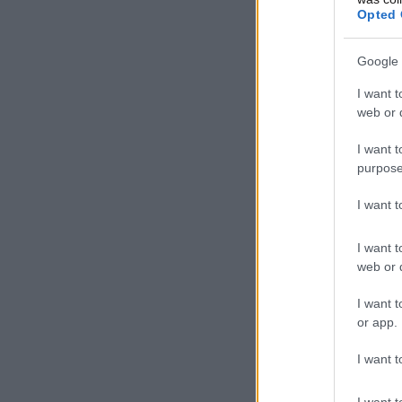
Opted 
Google 
I want t
web or d
I want t
purpose
I want 
I want t
web or d
I want t
or app.
I want t
I want t