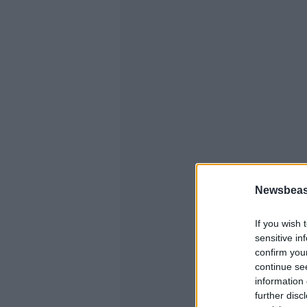
Newsbeast
If you wish 
sensitive in
confirm you
continue se
information 
further disc