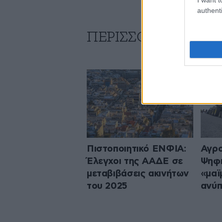
authenti
ΠΕΡΙΣΣΟΤΕΡΑ ΑΠΟ
Πιστοποιητικό ΕΝΦΙΑ:
Αγρο
Έλεγχοι της ΑΑΔΕ σε
Ψηφι
μεταβιβάσεις ακινήτων
«μαϊ
του 2025
ανύπ