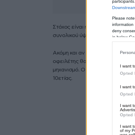
participants
Downstream 
Please note
information 
Στόχος είναι η τακτοποίηση παλ
deny consent
συνολικού ύψους 1,75 δισ. ευρώ.
in below Go
Persona
Ακόμη και αν υπάρχει ρύθμιση π
οφειλέτης θα μπορεί και πάλι να
I want t
μηχανισμό. Οι ρυθμιζόμενες υπ
Opted 
10ετίας.
I want t
Opted 
I want 
Advertis
Opted 
I want t
of my P
was col