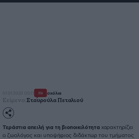
Η Ελλάδα έχει γεμίσει με
αδέσποτα σκυλιά: 70.000 ζουν
εγκαταλελειμμένα στα βουνά
και 3 εκατ. σε όλη τη χώρα
«Είναι τεράστια απειλή για τη βιοποικιλότητα» λέει
στο Newsbeast ο ζωολόγος και υποψήφιος διδάκτωρ
στο τμήμα Ζωολογίας του ΑΠΘ Θεόδωρος Κομηνός
01·01·2023 00:11
σχόλια
316
Κείμενο:
Σταυρούλα Πεταλιού
Τεράστια απειλή για τη βιοποικιλότητα
χαρακτηρίζει
ο ζωολόγος και υποψήφιος διδάκτωρ του τμήματος