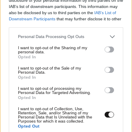
disclosure of your personal information by third parties on the
IAB’s list of downstream participants. This information may
also be disclosed by us to third parties on the
IAB’s List of
Downstream Participants
that may further disclose it to other
«Φωνάζουν οι κυνηγοί και λένε “μας τρώνε οι λύκοι
third parties.
τα σκυλιά”. Φυσικά και θα τρώνε αφού τα βλέπουν
Please note that this website/app uses one or more Google
Personal Data Processing Opt Outs
ανταγωνιστικά τα βλέπουν αλλά και ως τροφή.
services and may gather and store information including but
not limited to your visit or usage behaviour. You may click to
I want to opt-out of the Sharing of my
personal data.
grant or deny consent to Google and its third-party tags to
Opted In
use your data for below specified purposes in below Google
consent section.
I want to opt-out of the Sale of my
Personal Data.
Opted In
I want to opt-out of processing my
Personal Data for Targeted Advertising.
Opted In
I want to opt-out of Collection, Use,
Retention, Sale, and/or Sharing of my
Personal Data that Is Unrelated with the
Purposes for which it was collected.
Opted Out