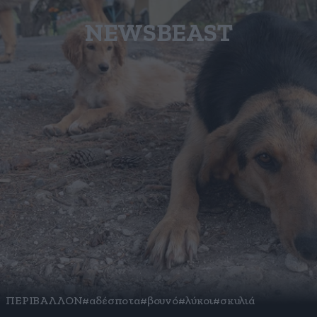
NEWSBEAST
ΠΕΡΙΒΑΛΛΟΝ
#αδέσποτα
#βουνό
#λύκοι
#σκυλιά