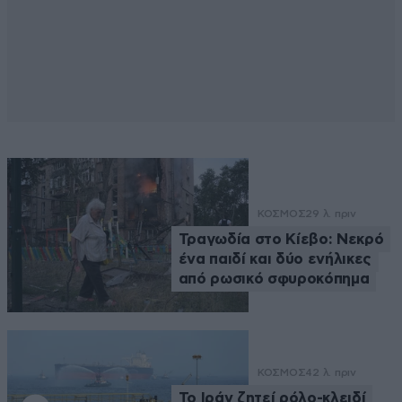
ΚΟΣΜΟΣ
29 λ. πριν
Τραγωδία στο Κίεβο: Νεκρό
ένα παιδί και δύο ενήλικες
από ρωσικό σφυροκόπημα
ΚΟΣΜΟΣ
42 λ. πριν
Το Ιράν ζητεί ρόλο-κλειδί