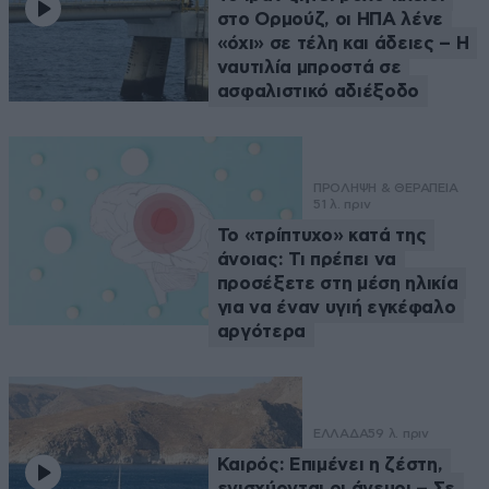
στο Ορμούζ, οι ΗΠΑ λένε
«όχι» σε τέλη και άδειες – Η
ναυτιλία μπροστά σε
ασφαλιστικό αδιέξοδο
ΠΡΟΛΗΨΗ & ΘΕΡΑΠΕΙΑ
51 λ. πριν
Το «τρίπτυχο» κατά της
άνοιας: Τι πρέπει να
προσέξετε στη μέση ηλικία
για να έναν υγιή εγκέφαλο
αργότερα
ΕΛΛΑΔΑ
59 λ. πριν
Καιρός: Επιμένει η ζέστη,
ενισχύονται οι άνεμοι – Σε