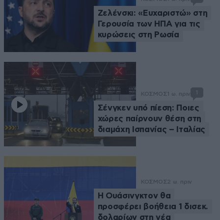
Ζελένσκι: «Ευχαριστώ» στη
Γερουσία των ΗΠΑ για τις
κυρώσεις στη Ρωσία
1
ΚΟΣΜΟΣ
1 ω. πριν
Σένγκεν υπό πίεση: Ποιες
χώρες παίρνουν θέση στη
διαμάχη Ισπανίας – Ιταλίας
ΚΟΣΜΟΣ
2 ω. πριν
Η Ουάσινγκτον θα
προσφέρει βοήθεια 1 δισεκ.
δολαρίων στη νέα