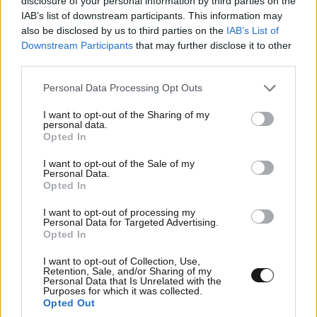
disclosure of your personal information by third parties on the
IAB’s list of downstream participants. This information may
also be disclosed by us to third parties on the
IAB’s List of
Downstream Participants
that may further disclose it to other
third parties.
Please note that this website/app uses one or more Google
Personal Data Processing Opt Outs
services and may gather and store information including but
not limited to your visit or usage behaviour. You may click to
I want to opt-out of the Sharing of my
personal data.
grant or deny consent to Google and its third-party tags to
Opted In
use your data for below specified purposes in below Google
consent section.
I want to opt-out of the Sale of my
Personal Data.
Opted In
I want to opt-out of processing my
Personal Data for Targeted Advertising.
Opted In
I want to opt-out of Collection, Use,
Retention, Sale, and/or Sharing of my
Personal Data that Is Unrelated with the
Purposes for which it was collected.
Opted Out