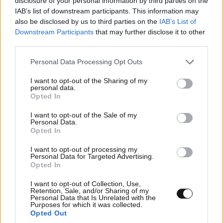
disclosure of your personal information by third parties on the
Βλαδίμηρος Κυριακίδης: «Δεν πιστεύω στον
IAB’s list of downstream participants. This information may
also be disclosed by us to third parties on the
IAB’s List of
Θεό, είναι δημιούργημα του ανθρώπου»
Downstream Participants
that may further disclose it to other
third parties.
Please note that this website/app uses one or more Google
Personal Data Processing Opt Outs
services and may gather and store information including but
not limited to your visit or usage behaviour. You may click to
I want to opt-out of the Sharing of my
personal data.
grant or deny consent to Google and its third-party tags to
Opted In
use your data for below specified purposes in below Google
consent section.
I want to opt-out of the Sale of my
Personal Data.
Opted In
I want to opt-out of processing my
Personal Data for Targeted Advertising.
Opted In
I want to opt-out of Collection, Use,
Retention, Sale, and/or Sharing of my
Personal Data that Is Unrelated with the
Purposes for which it was collected.
Opted Out