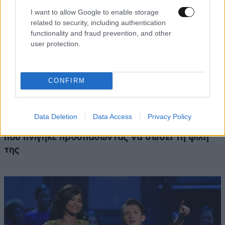
I want to allow Google to enable storage
related to security, including authentication
functionality and fraud prevention, and other
user protection.
CONFIRM
ΕΛΛΑΔΑ
06·08·2026 21:47
Τραγωδία στα Μάλια: «Ο πανικός τη σκότωσε»
Data Deletion
Data Access
Privacy Policy
– Τι λένε μάρτυρες για τη 42χρονη Ολλανδή
που πνίγηκε προσπαθώντας να σώσει τη φίλη
της