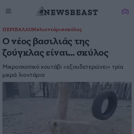
ΠΕΡΙΒΑΛΛΟΝ
#λιοντάρι
#σκύλος
Ο νέος βασιλιάς της
ζούγκλας είναι… σκύλος
Μικροσκοπικό κουτάβι «εξουδετερώνει» τρία
μικρά λιοντάρια