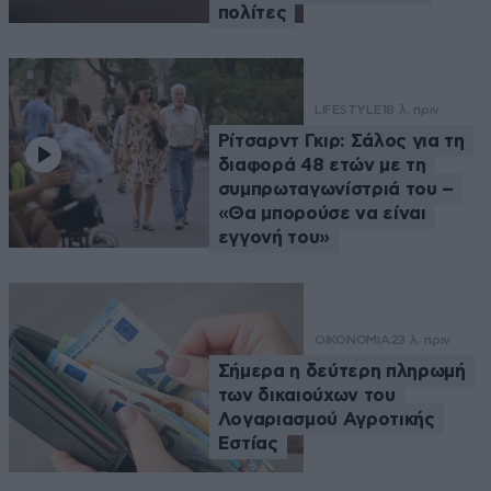
πολίτες
LIFESTYLE
18 λ. πριν
Ρίτσαρντ Γκιρ: Σάλος για τη
διαφορά 48 ετών με τη
συμπρωταγωνίστριά του –
«Θα μπορούσε να είναι
εγγονή του»
ΟΙΚΟΝΟΜΙΑ
23 λ. πριν
Σήμερα η δεύτερη πληρωμή
των δικαιούχων του
Λογαριασμού Αγροτικής
Εστίας