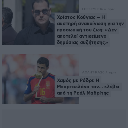
LIFESTYLE
14 λ. πριν
Χρίστος Κούγιας – Η
αυστηρή ανακοίνωση για την
προσωπική του ζωή: «Δεν
αποτελεί αντικείμενο
δημόσιας συζήτησης»
ΑΘΛΗΤΙΚΑ
20 λ. πριν
Χαμός με Ρόδρι: Η
Μπαρτσελόνα τον… κλέβει
από τη Ρεάλ Μαδρίτης