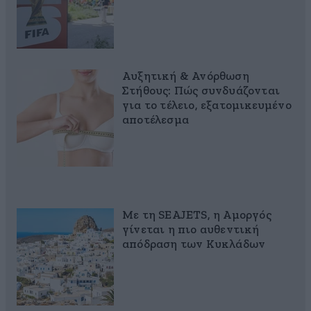
Αυξητική & Ανόρθωση
Στήθους: Πώς συνδυάζονται
για το τέλειο, εξατομικευμένο
αποτέλεσμα
Με τη SEAJETS, η Αμοργός
γίνεται η πιο αυθεντική
απόδραση των Κυκλάδων