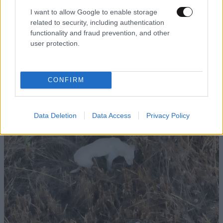
I want to allow Google to enable storage
related to security, including authentication
functionality and fraud prevention, and other
LIFESTYLE
2 ω. πριν
user protection.
Μέγκαν Μαρκλ: Αυτός είναι ο λόγος που ο
βασιλιάς Κάρολος δεν της ευχήθηκε δημόσια
για τα γενέθλιά της
CONFIRM
Data Deletion
Data Access
Privacy Policy