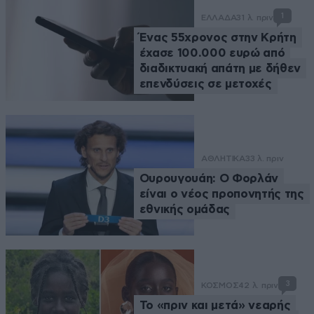
1
ΕΛΛΑΔΑ
31 λ. πριν
Ένας 55χρονος στην Κρήτη
έχασε 100.000 ευρώ από
διαδικτυακή απάτη με δήθεν
επενδύσεις σε μετοχές
ΑΘΛΗΤΙΚΑ
33 λ. πριν
Ουρουγουάη: Ο Φορλάν
είναι ο νέος προπονητής της
εθνικής ομάδας
3
ΚΟΣΜΟΣ
42 λ. πριν
Το «πριν και μετά» νεαρής