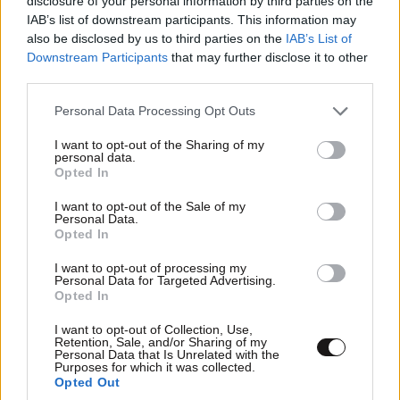
disclosure of your personal information by third parties on the
IAB’s list of downstream participants. This information may
also be disclosed by us to third parties on the
IAB’s List of
Downstream Participants
that may further disclose it to other
third parties.
Please note that this website/app uses one or more Google
Personal Data Processing Opt Outs
ΕΛΛΑΔΑ
06·08·2026 00:09
services and may gather and store information including but
Σαν σήμερα 6 Αυγούστου: Πεθαίνει η Ρίτα
not limited to your visit or usage behaviour. You may click to
I want to opt-out of the Sharing of my
personal data.
Σακελλαρίου, η λαϊκή ντίβα που έκανε τη ζωή
grant or deny consent to Google and its third-party tags to
Opted In
της τραγούδι
use your data for below specified purposes in below Google
consent section.
I want to opt-out of the Sale of my
Personal Data.
Opted In
I want to opt-out of processing my
Personal Data for Targeted Advertising.
Opted In
I want to opt-out of Collection, Use,
Retention, Sale, and/or Sharing of my
Personal Data that Is Unrelated with the
Purposes for which it was collected.
Opted Out