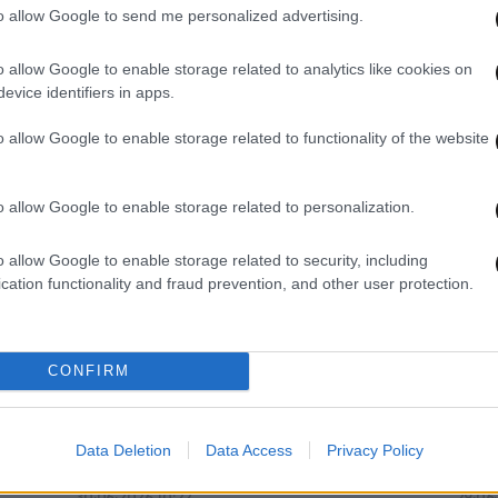
to allow Google to send me personalized advertising.
o allow Google to enable storage related to analytics like cookies on
evice identifiers in apps.
o allow Google to enable storage related to functionality of the website
02·07·2026 11:21
02·07
Ακυρώνονται οι «Βάκχες» της
Οι «
260
Κιτσοπούλου με τον Λευτέρη
Κατα
o allow Google to enable storage related to personalization.
Πανταζή στο τραγούδι
κάνο
o allow Google to enable storage related to security, including
cation functionality and fraud prevention, and other user protection.
CONFIRM
Data Deletion
Data Access
Privacy Policy
30·06·2026 10:22
29·06