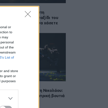
·2026 09:00
άνα μου με πέταξε στη
σσα»: Το θεατρικό ταξίδι του
ίου που δεν γίνεται να χάσετε
sonal or
ection to
ou may
 personal
out of the
 downstream
B’s List of
er and store
to grant or
ed purposes
·2026 10:00
ιάδρομος» του Φώτη Νικολάου:
καθηλωτική χοροθεατρική βουτιά
 ανθρώπινη ψυχή