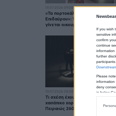
14·07·2026 09:00
«Τα πορτοκάλια της Παλαιάς
Newsbeast
Επιδαύρου»: Όταν το τοπικό βίω
γίνεται οικουμενική θεατρική πρ
If you wish 
sensitive in
confirm you
continue se
information 
further disc
participants
Downstream 
Please note
information 
deny consent
10·07·2026 08:00
in below Go
Τι σχέση έχουν οι Χασάπηδες με 
χασάπικο χορό; Η απάντηση στην
Persona
Πειραιώς 260