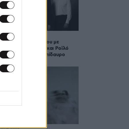
·2026 09:02
Πέρσες» του Αισχύλου με
λειφό, Ναυπλιώτου και Ροϊλό
υν πρεμιέρα στην Επίδαυρο
·2026 10:04