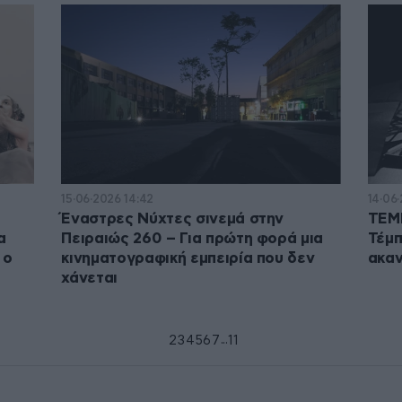
15·06·2026 14:42
14·06
Έναστρες Νύχτες σινεμά στην
TEMP
α
Πειραιώς 260 – Για πρώτη φορά μια
Τέμπ
 ο
κινηματογραφική εμπειρία που δεν
ακαν
χάνεται
...
1
2
3
4
5
6
7
11