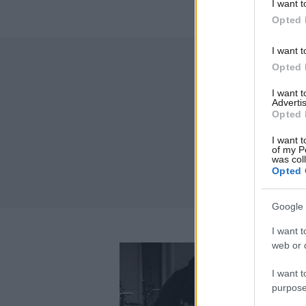
I want t
Opted 
I want t
Opted 
I want 
Advertis
Opted 
I want t
of my P
was col
Opted 
Google 
I want t
web or d
I want t
purpose