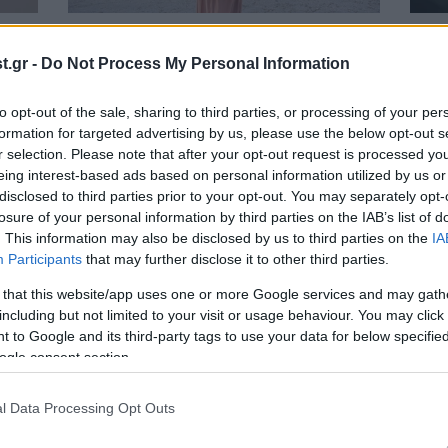
13·07·2026 08:40
12·07
Σε αυτή την έκθεση στο Αρχαίο
«Η μ
.gr -
Do Not Process My Personal Information
μα
Θέατρο της Επιδαύρου ο Χορός
θάλα
άξη
βρίσκει τον Χώρο του
Ιουλ
to opt-out of the sale, sharing to third parties, or processing of your per
formation for targeted advertising by us, please use the below opt-out s
r selection. Please note that after your opt-out request is processed y
eing interest-based ads based on personal information utilized by us or
disclosed to third parties prior to your opt-out. You may separately opt-
losure of your personal information by third parties on the IAB’s list of
. This information may also be disclosed by us to third parties on the
IA
Participants
that may further disclose it to other third parties.
 that this website/app uses one or more Google services and may gath
including but not limited to your visit or usage behaviour. You may click 
 to Google and its third-party tags to use your data for below specifi
09·07·2026 09:00
05·07
ogle consent section.
τον
«Εννιά νούφαρα από τη νεκρή όχθη»:
«Ο Δ
Όταν το ηλεκτρονικό σύμπαν του Κ.
Μια 
l Data Processing Opt Outs
Βήτα συναντά την ελληνική ρίζα στην
στην
Επίδαυρο