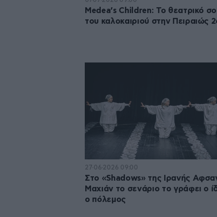
Medea’s Children: Το θεατρικό σο
του καλοκαιριού στην Πειραιώς 
27·06·2026 09:00
Στο «Shadows» της Ιρανής Αφσα
Μαχιάν το σενάριο το γράφει ο ί
ο πόλεμος