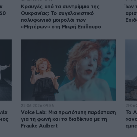
κ
Κραυγές από τα συντρίμμια της
Ίων 
260
Ουκρανίας: Το συγκλονιστικό
αρισ
πολυφωνικό μοιρολόι των
Επιδ
«Μητέρων» στη Μικρή Επίδαυρο
22·06·2026 09:56
21·06
νέχ
Voice Lab: Μια πρωτότυπη παράσταση
Το Α
διος
για τη φωνή και το διαδίκτυο με τη
«ανο
Frauke Aulbert
εμπε