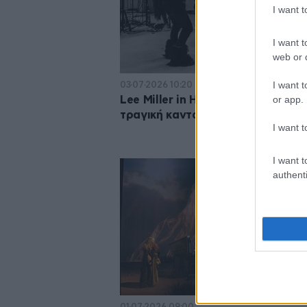
I want 
I want t
web or d
I want t
03·07·2026 10:20
or app.
Lee Miller in Hitler’s Bathtub: Μια
τραγική καντάτα στην Πειραιώς 
I want t
I want t
authenti
01·07·2026 09:00