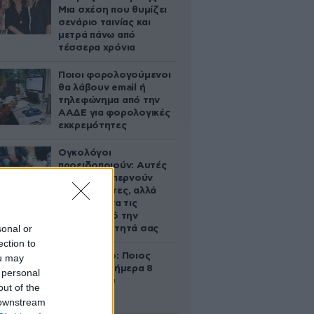
Μια σχέση που θυμίζει
σενάριο ταινίας και
μετρά πάνω από
τέσσερα χρόνια
Ποιοι φορολογούμενοι
θα λάβουν email ή
τηλεφώνημα από την
ΑΑΔΕ για φορολογικές
εκκρεμότητες
Ογκολόγοι
προειδοποιούν: Αυτές
οι τροφές, περνούν
απαρατήρητες, αλλά
καλό είναι να τις
βγάλετε από την
sonal or
καθημερινότητά σας
ection to
Εορτολόγιο: Ποιος
ou may
γιορτάζει σήμερα 8
 personal
Αυγούστου
out of the
 downstream