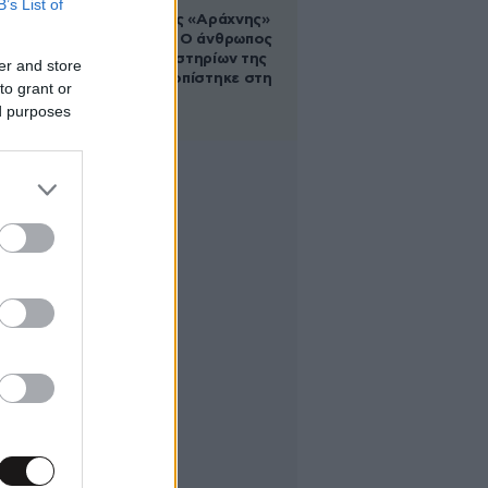
B’s List of
Στα ίχνη της «Αράχνης»
του Άσαντ: Ο άνθρωπος
των βασανιστηρίων της
er and store
Συρίας εντοπίστηκε στη
to grant or
Ρωσία
ed purposes