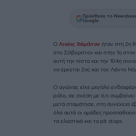
Πρόσθεσε το Newsbeast
Google
Ο
Λιούις Χάμιλτον
ήταν στη 2η θ
στο Σίλβερστον και στην 1η στον
αυτή την πίστα και την 104η συν
να έρχεται 2ος και τον Λάντο Νό
Ο αγώνας είχε μεγάλο ενδιαφέρ
ρόλο, σε σχέση με ό,τι συμβαίνε
μετά σταμάτησε, στη συνέχεια έβ
όλα αυτά οι ομάδες προσπαθούσα
τα ελαστικά και τα pit stops.