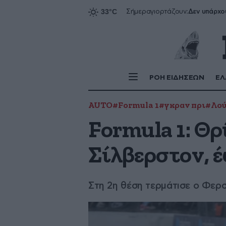
Δεν υπάρχο
Σήμερα
γιορτάζουν:
ΡΟΗ ΕΙΔΗΣΕΩΝ
ΕΛ
AUTO
#Formula 1
#γκραν πρι
#Λού
Formula 1: Θ
Σίλβερστον, έ
Στη 2η θέση τερμάτισε ο Φερσ