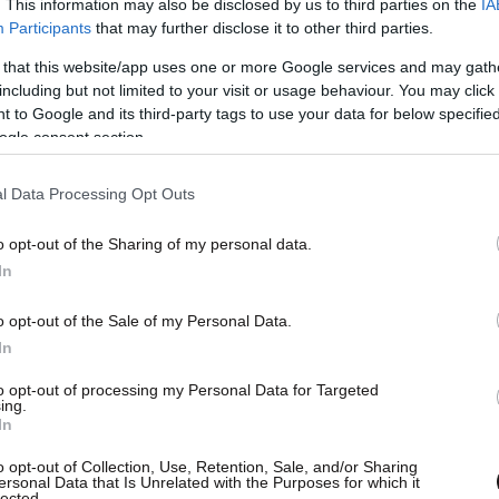
. This information may also be disclosed by us to third parties on the
IA
Participants
that may further disclose it to other third parties.
 that this website/app uses one or more Google services and may gath
including but not limited to your visit or usage behaviour. You may click 
 to Google and its third-party tags to use your data for below specifi
ogle consent section.
l Data Processing Opt Outs
o opt-out of the Sharing of my personal data.
In
o opt-out of the Sale of my Personal Data.
In
to opt-out of processing my Personal Data for Targeted
ρε ο Νόρις, την 4η ο Πιάστρι, την 5η ο Σάινθ και
ing.
In
κενμπεργκ, Στρολ, Αλόνσο, Άλμπον και
o opt-out of Collection, Use, Retention, Sale, and/or Sharing
ersonal Data that Is Unrelated with the Purposes for which it
lected.