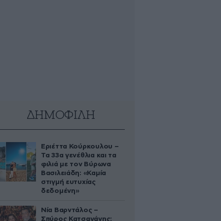
ΔΗΜΟΦΙΛΗ
Εριέττα Κούρκουλου –
Τα 33α γενέθλια και τα
φιλιά με τον Βύρωνα
Βασιλειάδη: «Καμία
στιγμή ευτυχίας
δεδομένη»
Νία Βαρντάλος –
Σπύρος Κατσαγάνης: