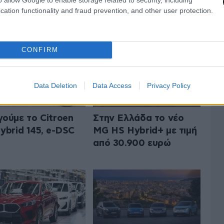
 ΤΟ AUTO
ΟΛΑ ΤΑ ΑΡΘΡΑ
cation functionality and fraud prevention, and other user protection.
CONFIRM
Data Deletion
Data Access
Privacy Policy
ούμε το Citroen
Στην Ελλάδα το νέο
ybrid 145, e-DSC
MG HS Hybrid+ με τιμή
από 30.900 ευρώ