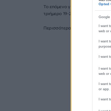
Opted 
Το επόμενο γκραν πρι, αυτό της 
τριήμερο 19-21 Ιουλίου.
Google 
I want t
Περισσότερα σε λίγο…
web or d
I want t
purpose
I want 
I want t
web or d
I want t
or app.
I want t
I want t