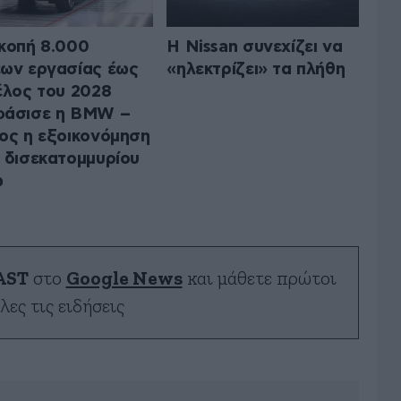
κοπή 8.000
Η Nissan συνεχίζει να
ων εργασίας έως
«ηλεκτρίζει» τα πλήθη
έλος του 2028
φάσισε η BMW –
ος η εξοικονόμηση
 δισεκατομμυρίου
ώ
AST
στο
Google News
και μάθετε πρώτοι
λες τις ειδήσεις