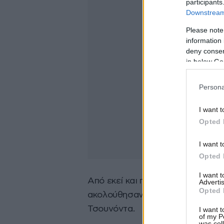
participants
Downstream 
Please note
information 
deny consent
in below Go
Persona
I want t
Opted 
I want t
Opted 
I want 
Από εκεί και πέρα, την 3η θέση πή
Advertis
Opted 
ακολούθησαν κατά σειρά οι Χούλ
Τσουνόντα.
I want t
of my P
was col