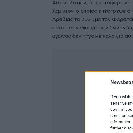
Αυτός, λοιπόν, που κατάφερε να 
Χάμιλτον, ο οποίος επέστρεψε στ
Αραβίας το 2021, με τον Φερστάπ
είναι… σαν νίκη για τον Ολλανδό,
αγώνας δεν πήγαινε καλά για αυτ
Newsbeast
If you wish 
sensitive in
confirm you
continue se
information 
further disc